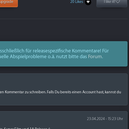
upgrade
20 Likes
I like it!
schließlich für releasespezifische Kommentare! Für
uelle Abspielprobleme o.ä. nutzt bitte das
Forum
.
nen Kommentar zu schreiben. Falls Du bereits einen Account hast, kannst du
23.04.2024 - 15:23 Uhr