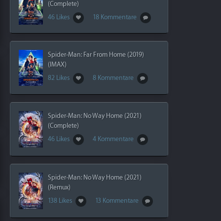
(Complete)
46 Likes
18 Kommentare
Spider-Man: Far From Home (2019)
(IMAX)
82 Likes
8 Kommentare
Spider-Man: No Way Home (2021)
(Complete)
46 Likes
4 Kommentare
Spider-Man: No Way Home (2021)
(Remux)
138 Likes
13 Kommentare