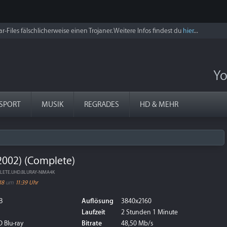
r-Files fälschlicherweise einen Trojaner. Weitere Infos findest du
hier
...
Yo
SPORT
MUSIK
REGRADES
HD & MEHR
2002) (Complete)
PLETE.UHD.BLURAY-NIMA4K
18
um
11:39 Uhr
B
Auflösung
3840x2160
Laufzeit
2 Stunden 1 Minute
 Blu-ray
Bitrate
48,50 Mb/s