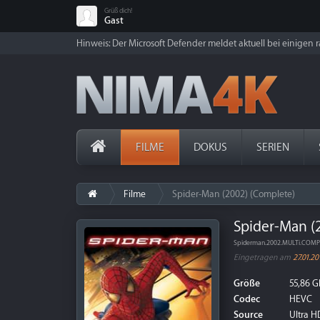
Grüß dich!
Gast
Hinweis: Der Microsoft Defender meldet aktuell bei einigen ra
FILME
DOKUS
SERIEN
Filme
Spider-Man (2002) (Complete)
Spider-Man (
Spiderman.2002.MULTi.COM
Eingetragen am
27.01.20
Größe
55,86 G
Codec
HEVC
Source
Ultra HD