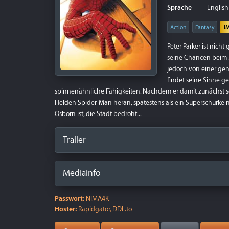
Sprache
English 
Action
Fantasy
I
Peter Parker ist nich
seine Chancen beim M
jedoch von einer ge
findet seine Sinne g
spinnenähnliche Fähigkeiten. Nachdem er damit zunächst s
Helden Spider-Man heran, spätestens als ein Superschurke 
Osborn ist, die Stadt bedroht...
Trailer
Mediainfo
Passwort:
NIMA4K
Hoster:
Rapidgator, DDL.to