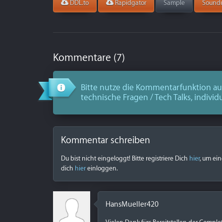
DDL.to
Rapidgator
Sample
Sound
Kommentare (7)
Bitte nutze die Kommentarfunktion aus
technische Fragen / Tech Talks, individ
Kommentar schreiben
Du bist nicht eingeloggt! Bitte registriere Dich
hier
, um ei
dich
hier
einloggen.
HansMueller420