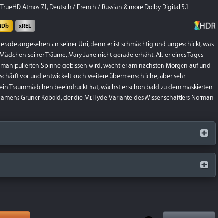
TrueHD Atmos 7.1, Deutsch / French / Russian & more Dolby Digital 5.1
MDb
xREL
t gerade angesehen an seiner Uni, denn er ist schmächtig und ungeschickt, was
ädchen seiner Träume, Mary Jane nicht gerade erhöht. Als er eines Tages
nmanipulierten Spinne gebissen wird, wacht er am nächsten Morgen auf und
eschärft vor und entwickelt auch weitere übermenschliche, aber sehr
ein Traummädchen beeindruckt hat, wächst er schon bald zu dem maskierten
namens Grüner Kobold, der die Mr.Hyde-Variante des Wissenschaftlers Norman