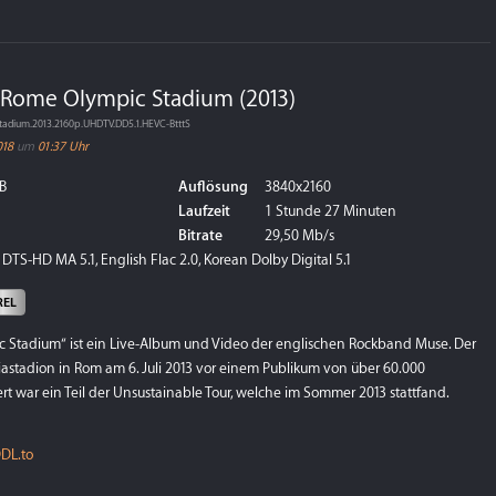
t Rome Olympic Stadium (2013)
tadium.2013.2160p.UHDTV.DD5.1.HEVC-BtttS
018
um
01:37 Uhr
B
Auflösung
3840x2160
Laufzeit
1 Stunde 27 Minuten
Bitrate
29,50 Mb/s
DTS-HD MA 5.1, English Flac 2.0, Korean Dolby Digital 5.1
REL
c Stadium“ ist ein Live-Album und Video der englischen Rockband Muse. Der
iastadion in Rom am 6. Juli 2013 vor einem Publikum von über 60.000
t war ein Teil der Unsustainable Tour, welche im Sommer 2013 stattfand.
DL.to