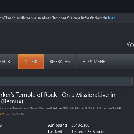
r-Files fälschlicherweise einen Trojaner. Weitere Infos findest du
hier
...
Yo
SPORT
MUSIK
REGRADES
HD & MEHR
ker's Temple of Rock - On a Mission: Live in
) (Remux)
.Rock.On.a.Mission.Live.in.Madrid.2016.TrueHD.Atmos.2160p.UHD.BluRay.HFR.SDR.HEVC.Remux-NIMA4K
020
um
19:46 Uhr
B
Auflösung
3840x2160
Laufzeit
1 Stunde 55 Minuten