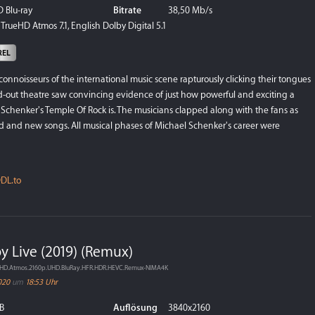
 Blu-ray
Bitrate
38,50 Mb/s
TrueHD Atmos 7.1, English Dolby Digital 5.1
REL
 connoisseurs of the international music scene rapturously clicking their tongues
ld-out theatre saw convincing evidence of just how powerful and exciting a
Schenker's Temple Of Rock is. The musicians clapped along with the fans as
ld and new songs. All musical phases of Michael Schenker's career were
DL.to
by Live (2019) (Remux)
rueHD.Atmos.2160p.UHD.BluRay.HFR.HDR.HEVC.Remux-NIMA4K
020
um
18:53 Uhr
B
Auflösung
3840x2160