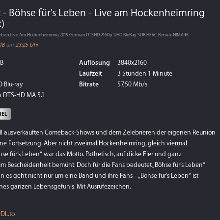
 - Böhse für's Leben - Live am Hockenheimring
)
.Leben.Live.Am.Hockenheimring.2015.German.DTSHD.2160p.UHD.BluRay.SDR.HEVC.Remux-NIMA4K
18
um
23:25 Uhr
GB
Auflösung
3840x2160
Laufzeit
3 Stunden 1 Minute
 Blu-ray
Bitrate
57,50 Mb/s
 DTS-HD MA 5.1
REL
ell ausverkauften Comeback-Shows und dem Zelebrieren der eigenen Reunion
eine Fortsetzung. Aber nicht zweimal Hockenheimring, gleich viermal
e für’s Leben“ war das Motto. Pathetisch, auf dicke Eier und ganz
 Bescheidenheit bemüht. Doch für die Fans bedeutet „Böhse für’s Leben“
n es geht nicht nur um eine Band und ihre Fans – „Böhse für’s Leben“ ist
nes ganzen Lebensgefühls. Mit Ausrufezeichen.
DL.to