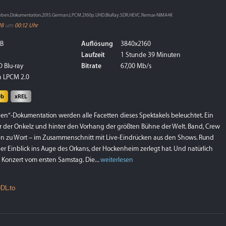
.Leben.Dokumentation.2015.German.LPCM.2160p.UHD.BluRay.SDR.HEVC.Remux-NIMA4K
18
um
00:12 Uhr
GB
Auflösung
3840x2160
Laufzeit
1 Stunde 39 Minuten
 Blu-ray
Bitrate
67,00 Mb/s
 LPCM 2.0
Db
xREL
eben“-Dokumentation werden alle Facetten dieses Spektakels beleuchtet. Ein
ter der Onkelz und hinter den Vorhang der größten Bühne der Welt. Band, Crew
en zu Wort – im Zusammenschnitt mit Live-Eindrücken aus den Shows. Rund
er Einblick ins Auge des Orkans, der Hockenheim zerlegt hat. Und natürlich
 Konzert vom ersten Samstag. Die...
weiterlesen
DL.to