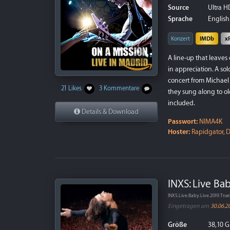
Source
Ultra HD
Sprache
English 
Konzert
IMDb
x
A line-up that leaves
in appreciation. A so
concert from Michael 
21 Likes
3 Kommentare
they sung along to o
included.
Details & Download
Passwort:
NIMA4K
Hoster:
Rapidgator, D
INXS: Live Ba
INXS.Live.Baby.Live.2019.T
Eingetragen am
30.06.2
Größe
38,10 G