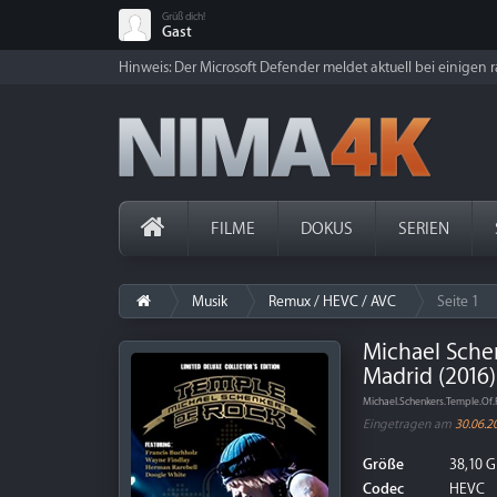
Grüß dich!
Gast
Hinweis: Der Microsoft Defender meldet aktuell bei einigen ra
FILME
DOKUS
SERIEN
Musik
Remux / HEVC / AVC
Seite 1
Michael Schen
Madrid (2016
Michael.Schenkers.Temple.Of
Eingetragen am
30.06.2
Größe
38,10 G
Codec
HEVC