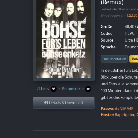
(Remux)
Boehse.Onkelz.Boehse.fuers
Eingetragen am
17.12.20
Größe
48,40 
Codec
HEVC
Source
Ultra HD
Sprache
Deutsch
Dokumentation
IM
In der „Böhse für’s L
Blick über die Schul
und Fans, alle komm
21 Likes
0 Kommentare
100 Minuten dauert d
gibt es das komplette
Details & Download
Passwort:
NIMA4K
Hoster:
Rapidgator, D