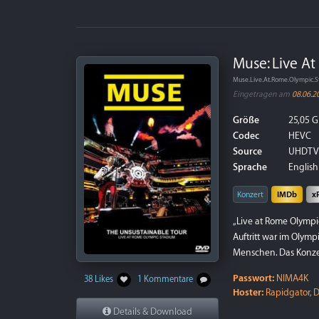
Muse: Live A
Muse.Live.At.Rome.Olympic.S
Eingetragen am
08.06.2
Größe
25,05 G
Codec
HEVC
Source
UHDTV
Sprache
English 
Konzert
IMDb
x
„Live at Rome Olympi
Auftritt war im Olymp
Menschen. Das Konzer
Passwort:
NIMA4K
38 Likes
1 Kommentare
Hoster:
Rapidgator, D
Details & Download