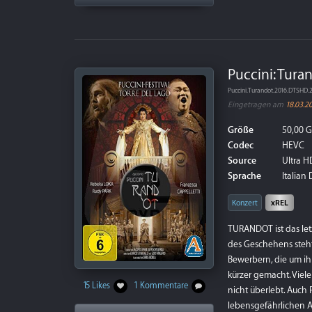
Puccini: Tura
Puccini.Turandot.2016.DTSH
Eingetragen am
18.03.2
Größe
50,00 
Codec
HEVC
Source
Ultra HD
Sprache
Italian
Konzert
xREL
TURANDOT ist das let
des Geschehens steht 
Bewerbern, die um ihr
kürzer gemacht. Viel
15 Likes
1 Kommentare
nicht überlebt. Auch P
lebensgefährlichen 