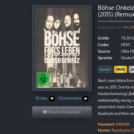
Böhse Onkelz
(2015) (Remux
Boehse.Onkelz.Boehse.fuers
Eingetragen am
16.12.20
Größe
79,30 
Codec
HEVC
Source
Ultra HD
Sprache
Deutsch
Konzert
IMDb
x
Nach zwei blitzschn
war es 2015 Zeit für 
Hockenheimring! „Böhs
30 Likes
3 Kommentare
onkelzmäßig wenig um
tatsächlich mehr. Den
Details & Download
Ausdruck und Kern ei
Passwort:
NIMA4K
Hoster:
Rapidgator, D