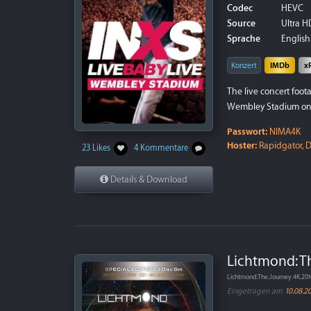
Codec
HEVC
Source
Ultra HD
Sprache
English 
Konzert
IMDb
x
The live concert foot
Wembley Stadium on 
Passwort:
NIMA4K
Hoster:
Rapidgator, D
23 Likes
4 Kommentare
Details & Download
Lichtmond: T
Lichtmond.The.Journey.4K.2
Eingetragen am
10.08.2