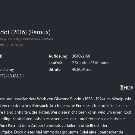
ndot (2016) (Remux)
D.2160p.UHD.BluRay.HDR.HEVC.Remux-NIMA4K
018
um
14:19 Uhr
GB
Auflösung
3840x2160
Laufzeit
2 Stunden 13 Minuten
 Blu-ray
Bitrate
49,80 Mb/s
 DTS-HD MA 5.1
zte und unvollendete Werk von Giacomo Puccini (1858 - 1924). Im Mittelpunkt
ein mörderisches Ratespiel: Die chinesische Prinzessin Turandot stellt allen
e Hand anhalten, drei Rätsel. Wer diese nicht lösen kann, wird um einen Kopf
e adlige Kandidaten haben es schon versucht – und ebenso viele haben es
rinz Kalaf ist dem Zauber Turandots verfallen und stellt sich der
Aufgabe. Doch dieses Mal nimmt das grausame Spiel eine überraschende