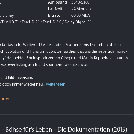
B
Auflösung
3840x2160
Laufzeit
24 Minuten
 Blu-ray
Bitrate
60,00 Mb/s
TrueHD 7.1 / TrueHD 5.1 / TrueHD 2.0 / Dolby Digital 5.1
in fantastische Welten – Das besondere Musikerlebnis. Das Leben als eine
rch Evolution und Transformation. Genau dies lässt uns die neue Lichtmond-
ney“ der beiden Erfolgsproduzenten Giorgio und Martin Koppehele hautnah
nsiv, abwechslungsreich und spannend wie nie zuvor.
 und Bilduniversum:
 doch immer wieder neu...
weiterlesen
DL.to
- Böhse für's Leben - Die Dokumentation (2015)