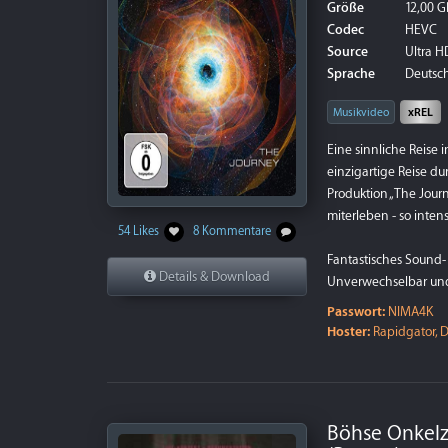
Größe
12,00 G
Codec
HEVC
Source
Ultra HD
Sprache
Deutsch 
Musikvideo
xREL
Eine sinnliche Reise 
einzigartige Reise du
Produktion „The Jour
miterleben - so inte
54 Likes
8 Kommentare
Fantastisches Sound-
Details & Download
Unverwechselbar und
Passwort:
NIMA4K
Hoster:
Rapidgator, D
Böhse Onkelz 