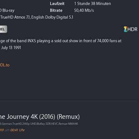
Laufzeit
1 Stunde 38 Minuten
 Blu-ray
Bitrate
50,40 Mb/s
TrueHD Atmos 7.1, English Dolby Digital 5.1
REL
age of the band INXS playing a sold out show in front of 74,000 fans at
July 13 1991
DL.to
he Journey 4K (2016) (Remux)
016.German.TrueHD.2160p.UHD.BluRay.SDR.HEVC.Remux-NIMA4K
019
um
00:41 Uhr