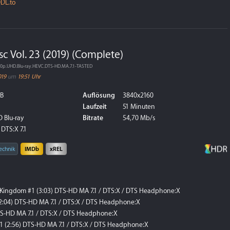
DL.to
 Vol. 23 (2019) (Complete)
160p.UHD.Blu-ray.HEVC.DTS-HD.MA.7.1-TASTED
019
um
19:51 Uhr
GB
Auflösung
3840x2160
Laufzeit
51 Minuten
 Blu-ray
Bitrate
54,70 Mb/s
 DTS:X 7.1
echnik
IMDb
xREL
en Kingdom #1 (3:03) DTS-HD MA 7.1 / DTS:X / DTS Headphone:X
(2:04) DTS-HD MA 7.1 / DTS:X / DTS Headphone:X
 DTS-HD MA 7.1 / DTS:X / DTS Headphone:X
#1 (2:56) DTS-HD MA 7.1 / DTS:X / DTS Headphone:X