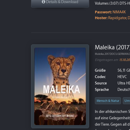
Details & Download
Volumes (3:07) DTS-
The Lost World: Jurass
Passwort:
NIMA4K
Hoster:
Rapidgator, D
Maleika (2017
Maleika.2017.DOCU.GERMAN
Eingetragen am
15.10.20
Größe
56,11 G
Codec
HEVC
Source
Ultra HD
Sprache
Deutsch
Mensch & Natur
Um
In der afrikanischen
auf eine Gelegenheit
der Tiere. Gegen all