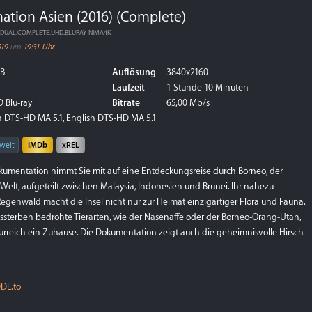
nation Asien (2016) (Complete)
016.DUAL.COMPLETE.UHD.BLURAY-NIMA4K
019
um
19:31 Uhr
GB
Auflösung
3840x2160
Laufzeit
1 Stunde 10 Minuten
 Blu-ray
Bitrate
65,00 Mb/s
 DTS-HD MA 5.1, English DTS-HD MA 5.1
welt
IMDb
xREL
umentation nimmt Sie mit auf eine Entdeckungsreise durch Borneo, der
r Welt, aufgeteilt zwischen Malaysia, Indonesien und Brunei. Ihr nahezu
Regenwald macht die Insel nicht nur zur Heimat einzigartiger Flora und Fauna.
ssterben bedrohte Tierarten, wie der Nasenaffe oder der Borneo-Orang-Utan,
urreich ein Zuhause. Die Dokumentation zeigt auch die geheimnisvolle Hirsch-
DL.to