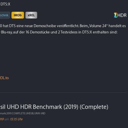
 DTS:X
echnik
IMDb
xREL
20 hat DTS eine neue Demoscheibe veröffentlicht. Beim „Volume 24“ handelt es
 Blu-ray, auf der 16 Demostücke und 2 Testvideos in DTS:X enthalten sind:
DL.to
den Army
sil UHD HDR Benchmark (2019) (Complete)
ive
n
hmark.2019.COMPLETE.UHD.BLURAY-iND
019
um
15:15 Uhr