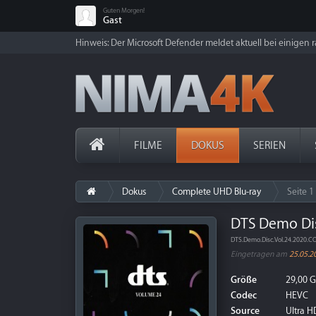
Guten Morgen!
Gast
Hinweis: Der Microsoft Defender meldet aktuell bei einigen ra
FILME
DOKUS
SERIEN
Dokus
Complete UHD Blu-ray
Seite 1
DTS Demo Dis
DTS.Demo.Disc.Vol.24.2020
Eingetragen am
25.05.2
Größe
29,00 
Codec
HEVC
Source
Ultra HD