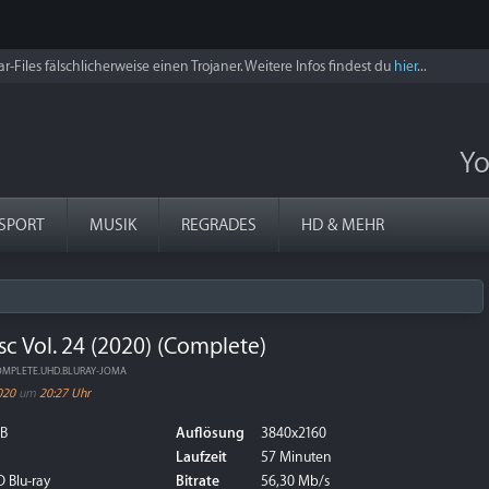
r-Files fälschlicherweise einen Trojaner. Weitere Infos findest du
hier
...
Yo
SPORT
MUSIK
REGRADES
HD & MEHR
c Vol. 24 (2020) (Complete)
.COMPLETE.UHD.BLURAY-JOMA
020
um
20:27 Uhr
GB
Auflösung
3840x2160
Laufzeit
57 Minuten
 Blu-ray
Bitrate
56,30 Mb/s