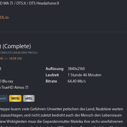
HD MA 7.1 / DTS:X / DTS Headphone:X
ic Park (3:11) DTS-HD MA 7.1 / DTS:X / DTS...
weiterlesen
DL.to
) (Complete)
.COMPLETE.UHD.BLURAY-PRECELL
18
um
14:58 Uhr
B
Auflösung
3840x2160
Laufzeit
1 Stunde 46 Minuten
 Blu-ray
Bitrate
64,40 Mb/s
 TrueHD Atmos 7.1
welt
IMDb
xREL
 Steppe lauern viele Gefahren: Unwetter peitschen das Land, Raubtiere warten
 zuzuschlagen, und nicht zuletzt bedroht auch der Mensch den Lebensraum
 diese Widrigkeiten muss die Gepardenmutter Maleika ihre sechs unerfahrenen