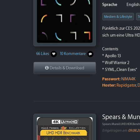
Sprache
English
Medien & Lifestyle
T
Pünktlich zur CES 20
sich um eine Ultra HD
Contents
66 Likes
10 Kommentare
* Apollo 13
* Wolf Warrior 2
Details & Download
* SYML „Clean Eyes“
* The Scorpion King
Passwort:
NIMA4K
* Recycled Sound
Hoster:
Rapidgator, D
* Hellboy II: The Gol
* SYML „Wildfire“
* Backdraft
* SHDADOW
Spears & Mun
* A Different Perspect
* Hot Fuzz
weiterlese
Spears.Munsil.UHD.HDR.Benc
Eingetragen am
09.08.2