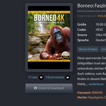
Borneo: Faszi
Borneo.Faszination.Asien.2
Eingetragen am
19.03.2
Größe
39,00 
Codec
HEVC
Source
Ultra HD
Sprache
Deutsch
Mensch & Natur
Um
Diese spannende Dok
drittgrößten Insel de
unberührter, dichter 
Auch seltene, vom Au
17 Likes
0 Kommentare
finden in diesem Nat
Höhle,...
weiterlesen
Details & Download
Passwort:
NIMA4K
Hoster:
Rapidgator, D