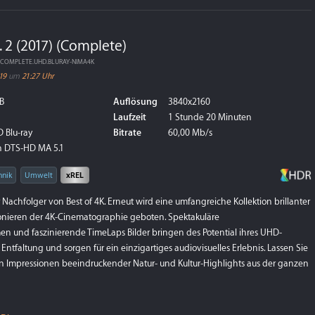
. 2 (2017) (Complete)
AN.COMPLETE.UHD.BLURAY-NIMA4K
19
um
21:27 Uhr
B
Auflösung
3840x2160
Laufzeit
1 Stunde 20 Minuten
 Blu-ray
Bitrate
60,00 Mb/s
 DTS-HD MA 5.1
hnik
Umwelt
xREL
der Nachfolger von Best of 4K. Erneut wird eine umfangreiche Kollektion brillanter
onieren der 4K-Cinematographie geboten. Spektakuläre
 und faszinierende TimeLaps Bilder bringen des Potential ihres UHD-
 Entfaltung und sorgen für ein einzigartiges audiovisuelles Erlebnis. Lassen Sie
n Impressionen beeindruckender Natur- und Kultur-Highlights aus der ganzen