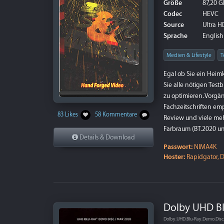
Größe
87,20 G
Codec
HEVC
Source
Ultra HD
Sprache
English
Medien & Lifestyle
T
Egal ob Sie ein Heimk
Sie alle nötigen Test
zu optimieren. Vorgä
Fachzeitschriften em
83 Likes
58 Kommentare
Review und viele meh
Farbraum (BT.2020 un
Details & Download
Passwort:
NIMA4K
Hoster:
Rapidgator, D
Dolby UHD Bl
Dolby.UHD.Blu-Ray.Demo.Disc