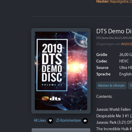
Hoster:
Rapidgator, D
DTS Demo Disc
DTS.Demo.Disc.Vol.23.2019.2
Eingetragen am
04.03.2
Größe
26,00 
Codec
HEVC
Source
Ultra HD
Sprache
English
Medien & Lifestyle
T
Contents:
Jurassic World: Fall
Despicable Me 3 #1 
44 Likes
25 Kommentare
Jurassic Park (3:21)
The Incredible Hulk 