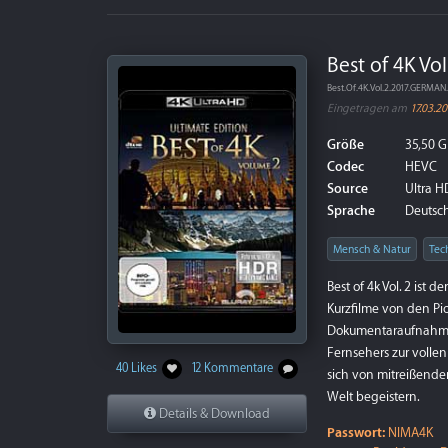
Best of 4K Vol
Best.Of.4K.Vol.2.2017.GERM
Eingetragen am
17.03.20
Größe
35,50 G
Codec
HEVC
Source
Ultra HD
Sprache
Deutsch
Mensch & Natur
Tec
Best of 4k Vol. 2 ist 
Kurzfilme von den Pi
Dokumentaraufnahmen
Fernsehers zur vollen
40 Likes
12 Kommentare
sich von mitreißende
Welt begeistern.
Details & Download
Passwort:
NIMA4K