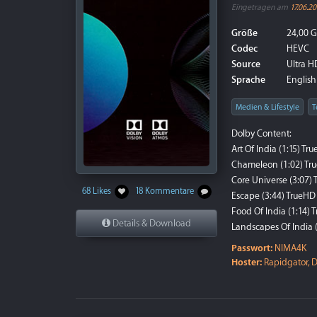
Eingetragen am
17.06.20
Größe
24,00 
Codec
HEVC
Source
Ultra HD
Sprache
English 
Medien & Lifestyle
T
Dolby Content:
Art Of India (1:15) Tr
Chameleon (1:02) Tru
Core Universe (3:07) 
68 Likes
18 Kommentare
Escape (3:44) TrueHD 
Food Of India (1:14) 
Details & Download
Landscapes Of India (
Leviathan (0:43)...
wei
Passwort:
NIMA4K
Hoster:
Rapidgator, D