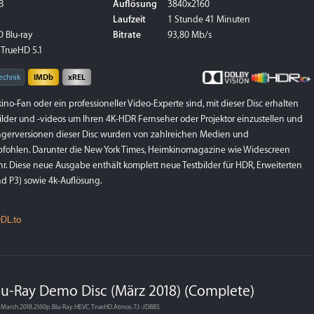
B
Auflösung
3840x2160
Laufzeit
1 Stunde 41 Minuten
 Blu-ray
Bitrate
93,80 Mb/s
 TrueHD 5.1
echnik
IMDb
xREL
ino-Fan oder ein professioneller Video-Experte sind, mit dieser Disc erhalten
bilder und -videos um Ihren 4K-HDR Fernseher oder Projektor einzustellen und
ngerversionen dieser Disc wurden von zahlreichen Medien und
pfohlen. Darunter die New York Times, Heimkinomagazine wie Widescreen
r. Diese neue Ausgabe enthält komplett neue Testbilder für HDR, Erweiterten
d P3) sowie 4k-Auflösung.
DL.to
u-Ray Demo Disc (März 2018) (Complete)
.March.2018.2160p.Blu-Ray.HEVC.TrueHD.Atmos.7.1-JDBBS