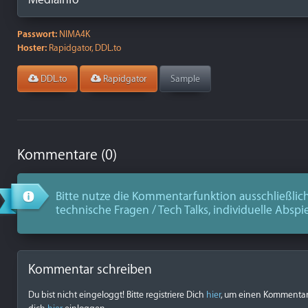
Passwort:
NIMA4K
Hoster:
Rapidgator, DDL.to
DDL.to
Rapidgator
Sample
Kommentare (0)
Bitte nutze die Kommentarfunktion ausschließlich
technische Fragen / Tech Talks, individuelle Abspi
Kommentar schreiben
Du bist nicht eingeloggt! Bitte registriere Dich
hier
, um einen Kommentar z