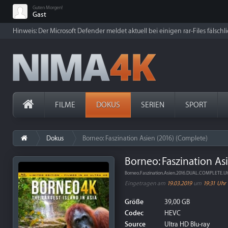
Guten Morgen!
Gast
Hinweis: Der Microsoft Defender meldet aktuell bei einigen rar-Files fälschl
FILME
DOKUS
SERIEN
SPORT
Dokus
Borneo: Faszination Asien (2016) (Complete)
Borneo: Faszination As
Borneo.Faszination.Asien.2016.DUAL.COMPLETE.
Eingetragen am
19.03.2019
um
19:31 Uhr
Größe
39,00 GB
Codec
HEVC
Source
Ultra HD Blu-ray