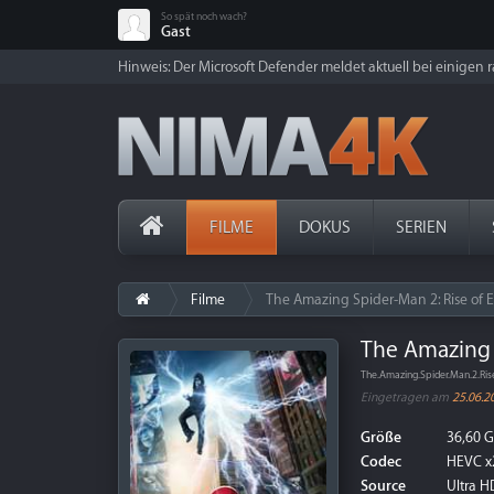
So spät noch wach?
Gast
Hinweis: Der Microsoft Defender meldet aktuell bei einigen ra
FILME
DOKUS
SERIEN
Filme
The Amazing Spider-Man 2: Rise of El
The Amazing S
The.Amazing.Spider.Man.2.Ri
Eingetragen am
25.06.2
Größe
36,60 
Codec
HEVC x
Source
Ultra HD