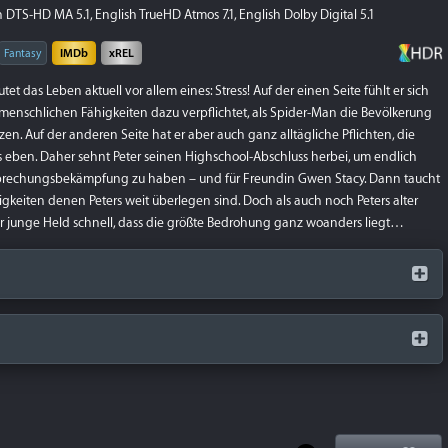
DTS-HD MA 5.1, English TrueHD Atmos 7.1, English Dolby Digital 5.1
Fantasy
IMDb
xREL
tet das Leben aktuell vor allem eines: Stress! Auf der einen Seite fühlt er sich
menschlichen Fähigkeiten dazu verpflichtet, als Spider-Man die Bevölkerung
en. Auf der anderen Seite hat er aber auch ganz alltägliche Pflichten, die
eben. Daher sehnt Peter seinen Highschool-Abschluss herbei, um endlich
erbrechungsbekämpfung zu haben – und für Freundin Gwen Stacy. Dann taucht
igkeiten denen Peters weit überlegen sind. Doch als auch noch Peters alter
r junge Held schnell, dass die größte Bedrohung ganz woanders liegt…