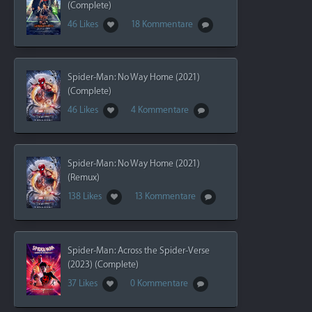
(Complete)
46 Likes
18 Kommentare
Spider-Man: No Way Home (2021)
(Complete)
46 Likes
4 Kommentare
Spider-Man: No Way Home (2021)
(Remux)
138 Likes
13 Kommentare
Spider-Man: Across the Spider-Verse
(2023) (Complete)
37 Likes
0 Kommentare