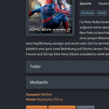
Sprache
Deutsch 
Abenteuer
Action
Für Peter Parker bedeu
aufgrund seiner über
New Yorks zu beschütz
eines jungen Mannes 
eine Verpflichtung weniger und damit mehr Zeit für die V
plötzlich eine ganz neue Bedrohung auf: Electro, dessen Fäh
Freund und OsCorp-Erbe Harry Osborn zurückkehrt, merkt de
Trailer
Mediainfo
Passwort:
NIMA4K
Hoster:
Rapidgator, DDL.to