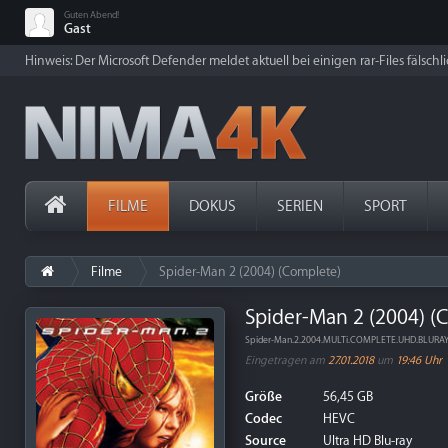
Guten Abend!
Gast
Hinweis: Der Microsoft Defender meldet aktuell bei einigen rar-Files fälschl
FILME
DOKUS
SERIEN
SPORT
Filme
Spider-Man 2 (2004) (Complete)
Spider-Man 2 (2004) (
Spider-Man.2.2004.MULTi.COMPLETE.UHD.BLURA
Eingetragen am
27.01.2018
um
19:46 Uhr
Größe
56,45 GB
Codec
HEVC
Source
Ultra HD Blu-ray