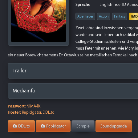
Sprache
English TrueHD Atmos 7
Abenteuer
Action
Fantasy
IMD
Zwei Jahre sind inzwischen vergang
wurde und sein Leben sich radikal v
College-Studium schleifen und vers
muss Peter mit ansehen, wie Mary Ja
ein neuer Bösewicht namens Dr. Octavius seine metallischen Tentakel nach de
Trailer
Mediainfo
Passwort:
NIMA4K
Hoster:
Rapidgator, DDL.to
DDL.to
Rapidgator
Sample
Soundupgrade