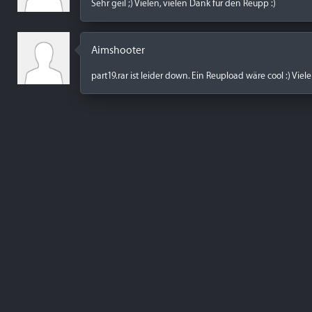
Sehr geil ;) Vielen, vielen Dank für den Reupp :)
Aimshooter
part19.rar ist leider down. Ein Reupload wäre cool :) Viel