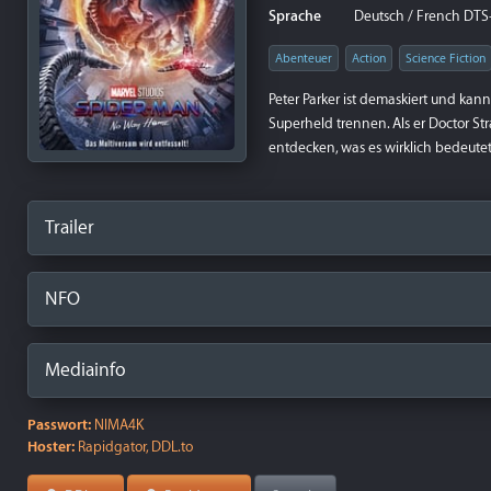
Sprache
Deutsch / French DTS-H
Abenteuer
Action
Science Fiction
Peter Parker ist demaskiert und ka
Superheld trennen. Als er Doctor St
entdecken, was es wirklich bedeutet
Trailer
NFO
Mediainfo
Passwort:
NIMA4K
Hoster:
Rapidgator, DDL.to