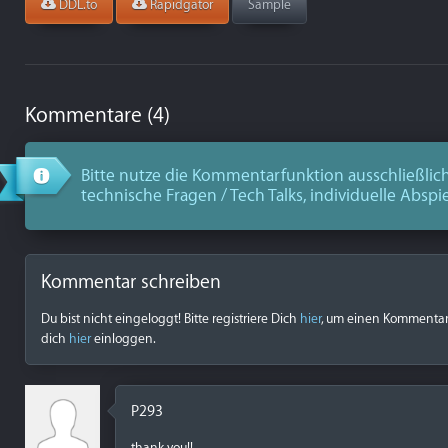
DDL.to
Rapidgator
Sample
Kommentare (4)
Bitte nutze die Kommentarfunktion ausschließlich
technische Fragen / Tech Talks, individuelle Abspi
Kommentar schreiben
Du bist nicht eingeloggt! Bitte registriere Dich
hier
, um einen Kommentar z
dich
hier
einloggen.
P293
thank you!!