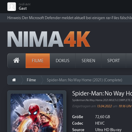
Grüß dich!
Gast
Hinweis: Der Microsoft Defender meldet aktuell bei einigen rar-Files fälschl
FILME
DOKUS
SERIEN
SPORT
Filme
Spider-Man: No Way Home (2021) (Complete)
Spider-Man: No Way H
Spiderman.No.Way.Home.2021.MULTi.COMPLETE.
Eingetragen am
13.04.2022
um
19:16 Uhr
Größe
72,60 GB
Codec
HEVC
Source
Ultra HD Blu-ray