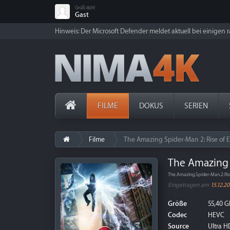
Grüß dich!
Gast
Hinweis: Der Microsoft Defender meldet aktuell bei einigen ra
FILME
DOKUS
SERIEN
Filme
The Amazing Spider-Man 2: Rise of E
The Amazing S
The.Amazing.Spider-Man.2.Ri
Eingetragen am
15.12.20
Größe
55,40 G
Codec
HEVC
Source
Ultra HD