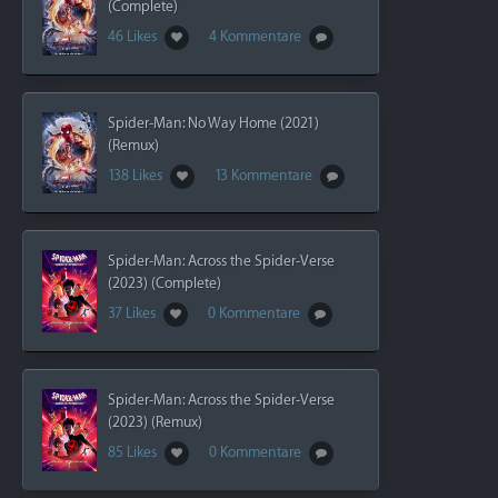
(Complete)
46 Likes
4 Kommentare
Spider-Man: No Way Home (2021)
(Remux)
138 Likes
13 Kommentare
Spider-Man: Across the Spider-Verse
(2023) (Complete)
37 Likes
0 Kommentare
Spider-Man: Across the Spider-Verse
(2023) (Remux)
85 Likes
0 Kommentare