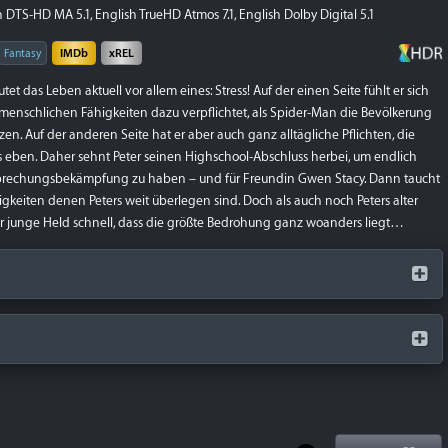
DTS-HD MA 5.1, English TrueHD Atmos 7.1, English Dolby Digital 5.1
Fantasy
IMDb
xREL
tet das Leben aktuell vor allem eines: Stress! Auf der einen Seite fühlt er sich
menschlichen Fähigkeiten dazu verpflichtet, als Spider-Man die Bevölkerung
en. Auf der anderen Seite hat er aber auch ganz alltägliche Pflichten, die
eben. Daher sehnt Peter seinen Highschool-Abschluss herbei, um endlich
erbrechungsbekämpfung zu haben – und für Freundin Gwen Stacy. Dann taucht
igkeiten denen Peters weit überlegen sind. Doch als auch noch Peters alter
r junge Held schnell, dass die größte Bedrohung ganz woanders liegt…