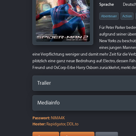
Sprache
Deutsch 
Abenteuer
Action
Für Peter Parker bedeu
aufgrund seiner über
New Yorks zu beschütz
eines jungen Mannes 
eine Verpflichtung weniger und damit mehr Zeit für die V
plötzlich eine ganz neue Bedrohung auf: Electro, dessen Fäh
Freund und OsCorp-Erbe Harry Osborn zurückkehrt, merkt de
Trailer
Mediainfo
Passwort:
NIMA4K
Hoster:
Rapidgator, DDL.to