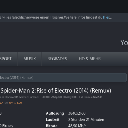
r-Files fälschlicherweise einen Trojaner. Weitere Infos findest du
hier
...
Yo
SPORT
MUSIK
REGRADES
HD & MEHR
lectro (2014) (Remux)
pider-Man 2: Rise of Electro (2014) (Remux)
se.of.Electro.2014.German.Dubbed.DTSHD.DL.2160p.UHD.BluRay.HDR.HEVC.Remux-NIMA4K
17
um
08:10 Uhr
B
Auflösung
3840x2160
Laufzeit
2 Stunden 21 Minuten
 Blu-ray
Bitrate
48,50 Mb/s