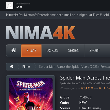
Guten Morgen!
Gast
Hinweis: Der Microsoft Defender meldet aktuell bei einigen rar-Files fälschl
FILME
DOKUS
SERIEN
SPORT
Filme
Spider-Man: Across the Spider-Verse (2023) (Remux
Spider-Man: Across the
Spider.Man.Across.The.Spider.Verse.2023.Germa
Eingetragen am
18.09.2023
um
19:45 Uhr
Größe
74,40 GB
Codec
HEVC
Source
Ultra HD Blu-ray