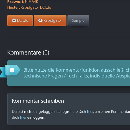
Passwort:
NIMA4K
Hoster:
Rapidgator, DDL.to
DDL.to
Rapidgator
Sample
Kommentare (0)
Bitte nutze die Kommentarfunktion ausschließlich
technische Fragen / Tech Talks, individuelle Abspi
Kommentar schreiben
Du bist nicht eingeloggt! Bitte registriere Dich
hier
, um einen Kommentar z
dich
hier
einloggen.