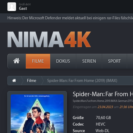
Grüß dich!
Gast
Hinweis: Der Microsoft Defender meldet aktuell bei einigen rar-Files fälschl
FILME
DOKUS
SERIEN
SPORT
Filme
Spider-Man: Far From Home (2019) (IMAX)
Spider-Man: Far From 
Spider.Man.Far.from.Home.2019.IMAX.German.DT
Eingetragen am
23.04.2023
um
21:36 Uhr
Größe
70,60 GB
Codec
HEVC
Source
Web-DL