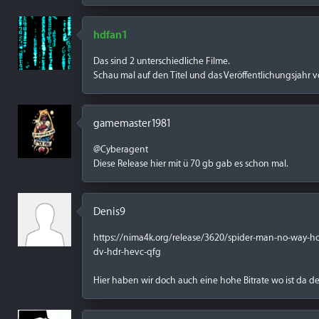
hdfan1
Das sind 2 unterschiedliche Filme.
Schau mal auf den Titel und das Veröffentlichungsjahr 
gamemaster1981
@Cyberagent
Diese Release hier mit ü 70 gb gab es schon mal.
Denis9
https://nima4k.org/release/3620/spider-man-no-way-
dv-hdr-hevc-qfg
Hier haben wir doch auch eine hohe Bitrate wo ist da d