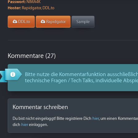
Passwort:
NIMA4K
Hoster:
Rapidgator, DDL.to
DDL.to
Rapidgator
Sample
Kommentare (27)
Bitte nutze die Kommentarfunktion ausschließlich
technische Fragen / Tech Talks, individuelle Abspi
Kommentar schreiben
Du bist nicht eingeloggt! Bitte registriere Dich
hier
, um einen Kommentar z
dich
hier
einloggen.