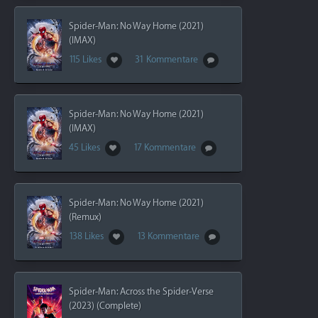
Spider-Man: No Way Home (2021)
(IMAX)
115 Likes
31 Kommentare
Spider-Man: No Way Home (2021)
(IMAX)
45 Likes
17 Kommentare
Spider-Man: No Way Home (2021)
(Remux)
138 Likes
13 Kommentare
Spider-Man: Across the Spider-Verse
(2023) (Complete)