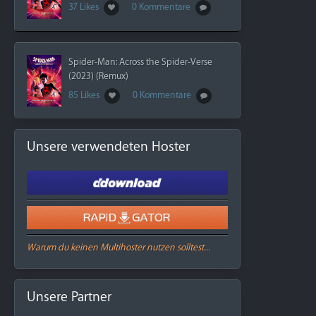
37 Likes
0 Kommentare
Spider-Man: Across the Spider-Verse
(2023) (Remux)
85 Likes
0 Kommentare
Unsere verwendeten Hoster
Warum du keinen Multihoster nutzen solltest...
Unsere Partner