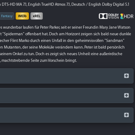
DTS-HD MA 7.1, English TrueHD Atmos 7.1, Deutsch / English Dolby Digital 5.1
Fantasy
IMDb
xREL
es wunderbar laufen für Peter Parker, seit er seiner Freundin Mary Jane Watson
t "Spiderman" offenbart hat. Doch am Horizont zeigen sich bald neue dunkle
recher Flint Marko durch einen Unfall in den geheimnisvollen "Sandman"
n Mutanten, der seine Moleküle verändern kann. Peter ist bald persönlich
einem Onkel zu tun. Doch es zeigt sich neues Unheil: eine außerirdische
e, machtstrebende Seite zum Vorschein bringt.