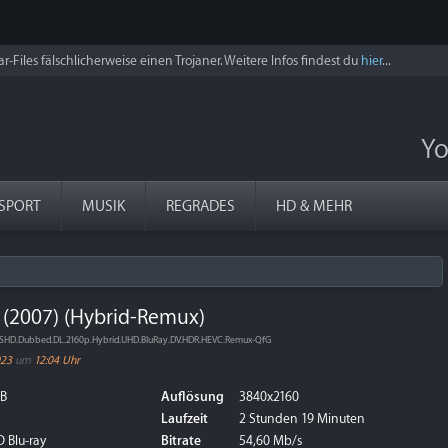
r-Files fälschlicherweise einen Trojaner. Weitere Infos findest du
hier
...
Yo
SPORT
MUSIK
REGRADES
HD & MEHR
 (2007) (Hybrid-Remux)
TSHD.Dubbed.DL.2160p.Hybrid.UHD.BluRay.DV.HDR.HEVC.Remux-QfG
023
um
12:04 Uhr
GB
Auflösung
3840x2160
Laufzeit
2 Stunden 19 Minuten
 Blu-ray
Bitrate
54,60 Mb/s