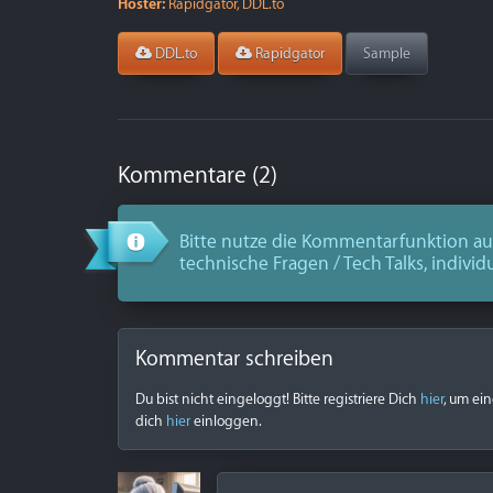
Hoster:
Rapidgator, DDL.to
DDL.to
Rapidgator
Sample
Kommentare (2)
Bitte nutze die Kommentarfunktion aus
technische Fragen / Tech Talks, individ
Kommentar schreiben
Du bist nicht eingeloggt! Bitte registriere Dich
hier
, um ei
dich
hier
einloggen.