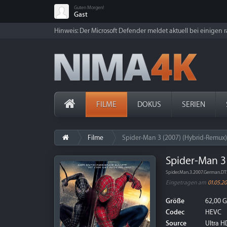
Guten Morgen!
Gast
Hinweis: Der Microsoft Defender meldet aktuell bei einigen ra
FILME
DOKUS
SERIEN
Filme
Spider-Man 3 (2007) (Hybrid-Remux)
Spider-Man 3
Spider.Man.3.2007.German.D
Eingetragen am
01.05.2
Größe
62,00 
Codec
HEVC
Source
Ultra HD