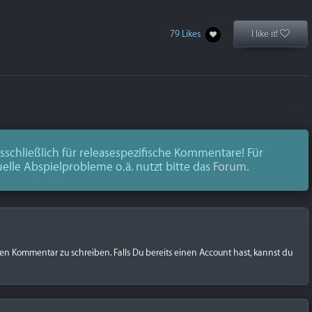
79 Likes
I like it!
schließlich für releasespezifische Kommentare! Für
uelle Abspielprobleme o.ä. nutzt bitte das
Forum
.
nen Kommentar zu schreiben. Falls Du bereits einen Account hast, kannst du