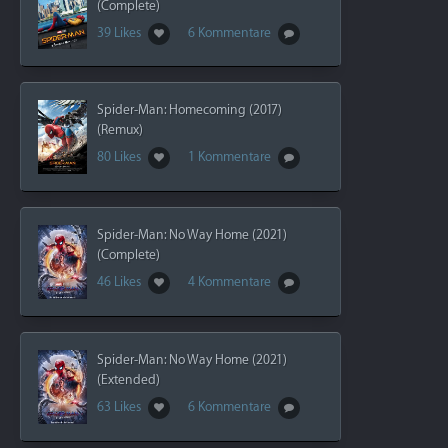
(Complete)
39 Likes
6 Kommentare
Spider-Man: Homecoming (2017)
(Remux)
80 Likes
1 Kommentare
Spider-Man: No Way Home (2021)
(Complete)
46 Likes
4 Kommentare
Spider-Man: No Way Home (2021)
(Extended)
63 Likes
6 Kommentare