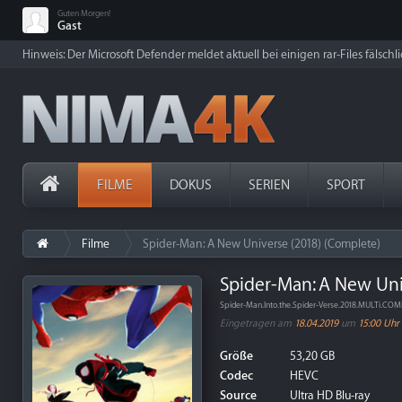
Guten Morgen!
Gast
Hinweis: Der Microsoft Defender meldet aktuell bei einigen rar-Files fälschl
FILME
DOKUS
SERIEN
SPORT
Filme
Spider-Man: A New Universe (2018) (Complete)
Spider-Man: A New Uni
Spider-Man.Into.the.Spider-Verse.2018.MULTi.C
Eingetragen am
18.04.2019
um
15:00 Uhr
Größe
53,20 GB
Codec
HEVC
Source
Ultra HD Blu-ray