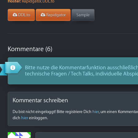
Hoster:
Rapidgator, DDL.to
DDL.to
Rapidgator
Sample
Kommentare (6)
Bitte nutze die Kommentarfunktion ausschließlich
technische Fragen / Tech Talks, individuelle Abspi
Kommentar schreiben
Du bist nicht eingeloggt! Bitte registriere Dich
hier
, um einen Kommentar z
dich
hier
einloggen.