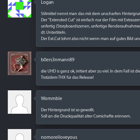
Logan
Stilmittel nennt man das mit dem unscharfen Hintergrund 
Der "Extended Cut" ist einfach nur der Film mit Extrasz
unfertig (Storyboardszenen, unfertige Renderaufnahmen
dt. Untertiteln.
Der Ext.Cut lohnt also nicht wenn man auf gutes Bild u
b0ers3nmann89
die UHD is ganz ok, irritiert aber zu viel. In dem Fall is
Trotzdem THX für das Release!
Wommble
Der Hintergrund ist so gewollt.
Soll an die Druckqualität alter Comichefte erinnern.
nomoreiloveyous