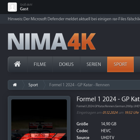
Grüß dich!
Gast
Hinweis: Der Microsoft Defender meldet aktuell bei einigen rar-Files fälschl
FILME
DOKUS
SERIEN
SPORT
Sport
Formel 1 2024 - GP Katar - Rennen
Formel 1 2024 - GP Ka
Formel.1.2024.GP.Katar.Rennen.German.2160p.UH
Eingetragen am
01.12.2024
um
19:52 Uhr
Größe
14,90 GB
Codec
HEVC
Source
UHDTV