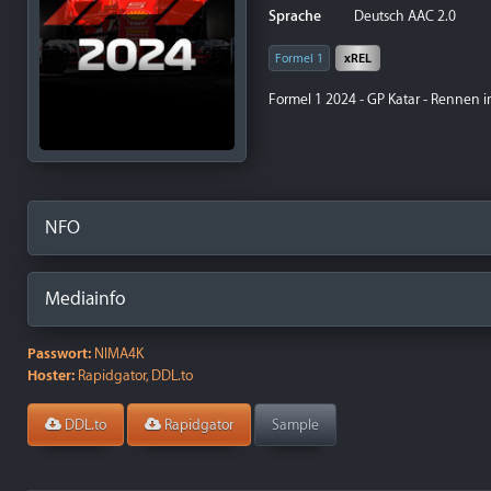
Sprache
Deutsch AAC 2.0
Formel 1
xREL
Formel 1 2024 - GP Katar - Rennen i
NFO
Mediainfo
Passwort:
NIMA4K
Hoster:
Rapidgator, DDL.to
DDL.to
Rapidgator
Sample