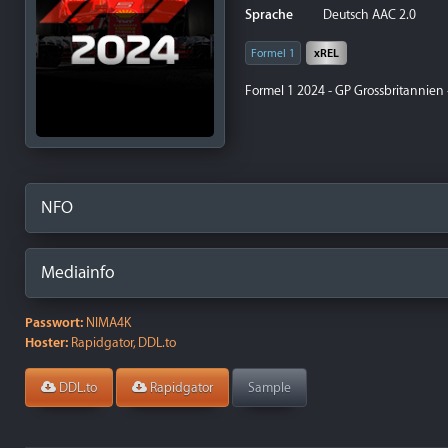
Sprache
Deutsch AAC 2.0
Formel 1
xREL
Formel 1 2024 - GP Grossbritannien
NFO
Mediainfo
Passwort:
NIMA4K
Hoster:
Rapidgator, DDL.to
DDL.to
Rapidgator
Sample