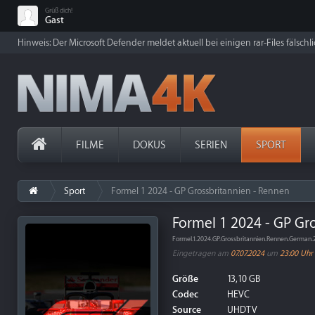
Grüß dich!
Gast
Hinweis: Der Microsoft Defender meldet aktuell bei einigen rar-Files fälschl
FILME
DOKUS
SERIEN
SPORT
Sport
Formel 1 2024 - GP Grossbritannien - Rennen
Formel 1 2024 - GP Gr
Formel.1.2024.GP.Grossbritannien.Rennen.Germa
Eingetragen am
07.07.2024
um
23:00 Uhr
Größe
13,10 GB
Codec
HEVC
Source
UHDTV