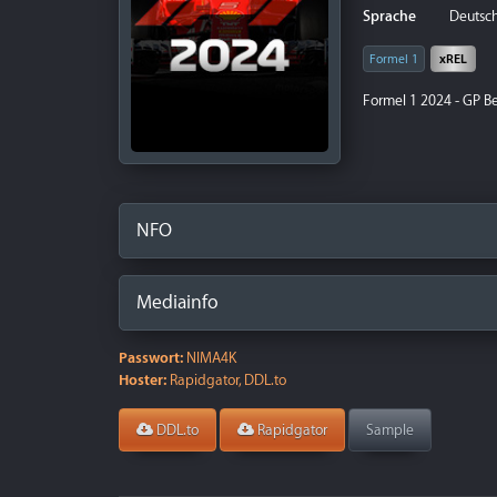
Sprache
Deutsch
Formel 1
xREL
Formel 1 2024 - GP B
NFO
Mediainfo
Passwort:
NIMA4K
Hoster:
Rapidgator, DDL.to
DDL.to
Rapidgator
Sample