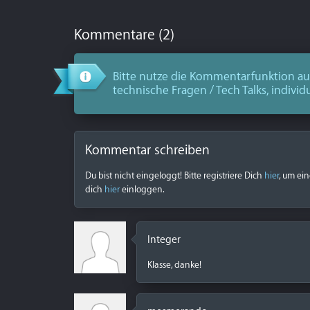
Kommentare (2)
Bitte nutze die Kommentarfunktion aus
technische Fragen / Tech Talks, individ
Kommentar schreiben
Du bist nicht eingeloggt! Bitte registriere Dich
hier
, um ei
dich
hier
einloggen.
Integer
Klasse, danke!