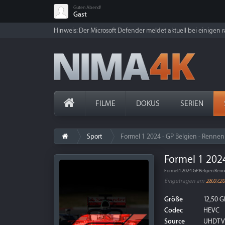
Guten Abend!
Gast
Hinweis: Der Microsoft Defender meldet aktuell bei einigen ra
FILME
DOKUS
SERIEN
Sport
Formel 1 2024 - GP Belgien - Rennen
Formel 1 202
Formel.1.2024.GP.Belgien.R
Eingetragen am
28.07.2
Größe
12,50 G
Codec
HEVC
Source
UHDTV