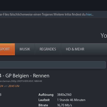
r-Files fälschlicherweise einen Trojaner. Weitere Infos findest du
hier
...
Yo
SPORT
MUSIK
REGRADES
HD & MEHR
4 - GP Belgien - Rennen
ennen.German.2160p.UHDTV.HDR.HEVC-NIMA4K
024
um
20:45 Uhr
B
Auflösung
3840x2160
Laufzeit
1 Stunde 46 Minuten
Bitrate
16,70 Mb/s