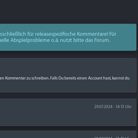
schließlich für releasespezifische Kommentare! Für
uelle Abspielprobleme o.ä. nutzt bitte das
Forum
.
nen Kommentar zu schreiben. Falls Du bereits einen Account hast, kannst du
29.07.2024 - 14:13 Uhr