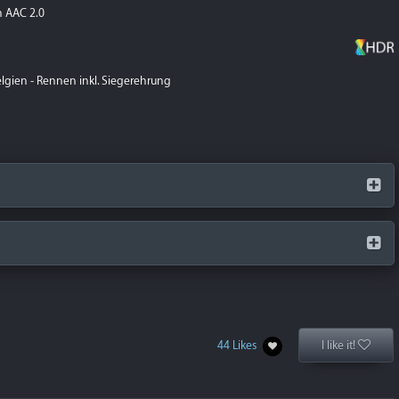
 AAC 2.0
elgien - Rennen inkl. Siegerehrung
44 Likes
I like it!