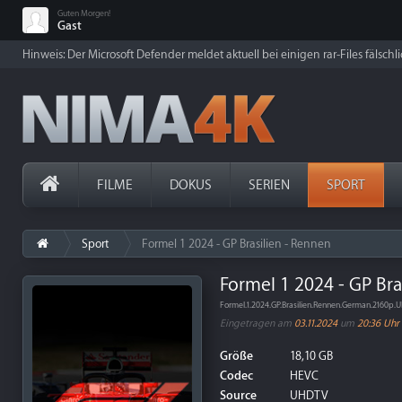
Guten Morgen!
Gast
Hinweis: Der Microsoft Defender meldet aktuell bei einigen rar-Files fälschl
FILME
DOKUS
SERIEN
SPORT
Sport
Formel 1 2024 - GP Brasilien - Rennen
Formel 1 2024 - GP Bra
Formel.1.2024.GP.Brasilien.Rennen.German.2160
Eingetragen am
03.11.2024
um
20:36 Uhr
Größe
18,10 GB
Codec
HEVC
Source
UHDTV