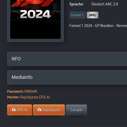
Sprache
Deutsch AAC 2.0
Formel 1
xREL
Formel 1 2024 - GP Brasilien - Renn
NFO
Mediainfo
Passwort:
NIMA4K
Hoster:
Rapidgator, DDL.to
DDL.to
Rapidgator
Sample