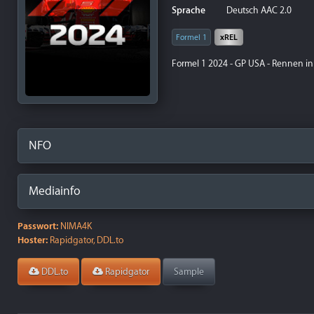
Sprache
Deutsch AAC 2.0
Formel 1
xREL
Formel 1 2024 - GP USA - Rennen in
NFO
Mediainfo
Passwort:
NIMA4K
Hoster:
Rapidgator, DDL.to
DDL.to
Rapidgator
Sample