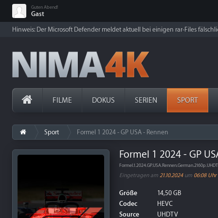
Guten Abend!
Gast
Hinweis: Der Microsoft Defender meldet aktuell bei einigen rar-Files fälschl
FILME
DOKUS
SERIEN
SPORT
Sport
Formel 1 2024 - GP USA - Rennen
Formel 1 2024 - GP US
Formel.1.2024.GP.USA.Rennen.German.2160p.UHD
Eingetragen am
21.10.2024
um
06:08 Uhr
Größe
14,50 GB
Codec
HEVC
Source
UHDTV