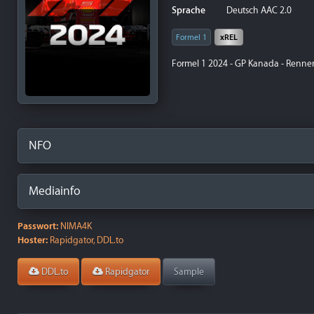
Sprache
Deutsch AAC 2.0
Formel 1
xREL
Formel 1 2024 - GP Kanada - Rennen
NFO
Mediainfo
Passwort:
NIMA4K
Hoster:
Rapidgator, DDL.to
DDL.to
Rapidgator
Sample