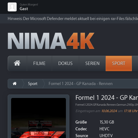
Guten Morgen!
Gast
Hinweis: Der Microsoft Defender meldet aktuell bei einigen rar-Files fälschl
FILME
DOKUS
SERIEN
SPORT
Sport
Formel 1 2024 - GP Kanada - Rennen
Formel 1 2024 - GP Ka
Formel.1.2024.GP.Kanada.Rennen.German.2160p.
Eingetragen am
10.06.2024
um
17:18 Uhr
Größe
15,30 GB
Codec
HEVC
Source
UHDTV