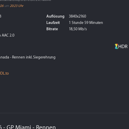
nnen.German.2160p.UHDTV.HDR.HEVC-NIMA4K
026
um
20:23 Uhr
B
Auflösung
3840x2160
Laufzeit
1 Stunde 59 Minuten
Bitrate
18,50 Mb/s
 AAC 2.0
anada - Rennen inkl. Siegerehrung
DL.to
6 - GP Miami - Rennen