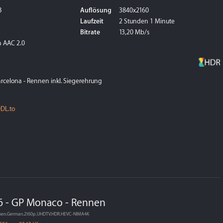
B
Auflösung
3840x2160
Laufzeit
2 Stunden 1 Minute
Bitrate
13,20 Mb/s
 AAC 2.0
arcelona - Rennen inkl. Siegerehrung
DL.to
6 - GP Monaco - Rennen
nnen.German.2160p.UHDTV.HDR.HEVC-NIMA4K