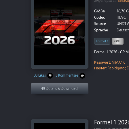
Eingetragen am
08.06.2
Größe
16,70 G
Codec
HEVC
Source
UHDTV
Sprache
Deutsch
Formel 1
xREL
Formel 1 2026 - GP M
Passwort:
NIMA4K
Hoster:
Rapidgator, D
33 Likes
3 Kommentare
Details & Download
Formel 1 202