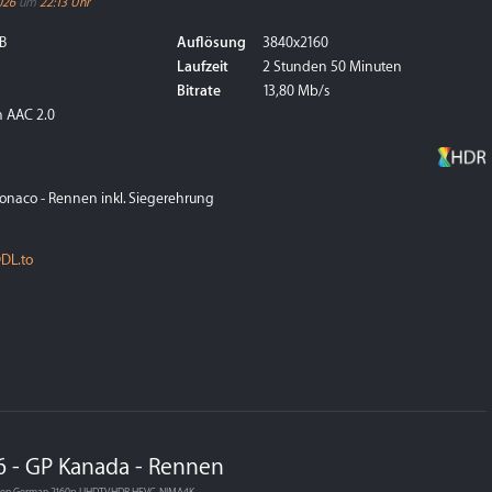
026
um
22:13 Uhr
B
Auflösung
3840x2160
Laufzeit
2 Stunden 50 Minuten
Bitrate
13,80 Mb/s
 AAC 2.0
onaco - Rennen inkl. Siegerehrung
DL.to
6 - GP Kanada - Rennen