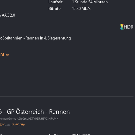
Laufzeit
1 Stunde 54 Minuten
Bitrate
12,80 Mb/s
 AAC 2.0
roßbritannien - Rennen inkl. Siegerehrung
DL.to
 - GP Österreich - Rennen
ch.Rennen.German.2160p.UHDTV.HDR.HEVC-NIMA4K
026
um
18:45 Uhr