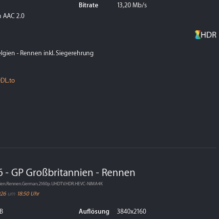
Bitrate
13,20 Mb/s
 AAC 2.0
elgien - Rennen inkl. Siegerehrung
DL.to
6 - GP Großbritannien - Rennen
nnien.Rennen.German.2160p.UHDTV.HDR.HEVC-NIMA4K
026
um
18:50 Uhr
B
Auflösung
3840x2160