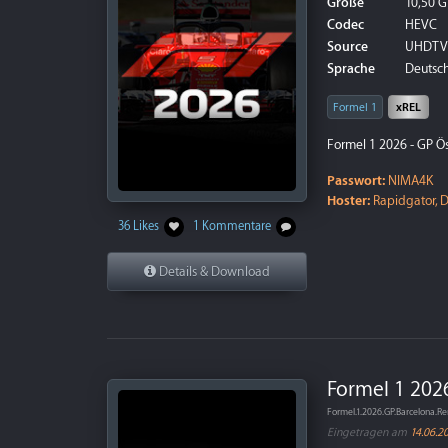
Größe
10,50 G
Codec
HEVC
Source
UHDTV
Sprache
Deutsch
Formel 1
xREL
Formel 1 2026 - GP Ös
Passwort:
NIMA4K
Hoster:
Rapidgator, D
36 Likes
1 Kommentare
Details & Download
Formel 1 202
Formel.1.2026.GP.Barcelona
Eingetragen am
14.06.2