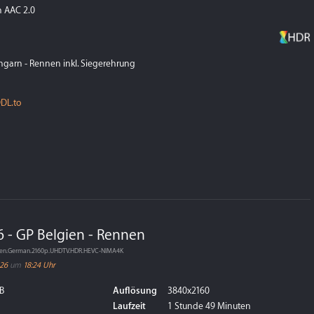
 AAC 2.0
ngarn - Rennen inkl. Siegerehrung
DL.to
6 - GP Belgien - Rennen
ennen.German.2160p.UHDTV.HDR.HEVC-NIMA4K
026
um
18:24 Uhr
B
Auflösung
3840x2160
Laufzeit
1 Stunde 49 Minuten