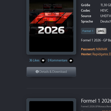
Größe
11,30 G
Codec
HEVC
Source
UHDTV
Sprache
Deutsch
Formel 1
xREL
Formel 1 2026 - GP B
Passwort:
NIMA4K
Hoster:
Rapidgator, D
36 Likes
0 Kommentare
Details & Download
Formel 1 202
Formel.1.2026.GP.Monaco.Re