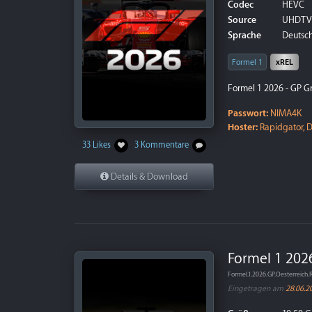
Codec
HEVC
Source
UHDTV
Sprache
Deutsch
Formel 1
xREL
Formel 1 2026 - GP G
Passwort:
NIMA4K
Hoster:
Rapidgator, D
33 Likes
3 Kommentare
Details & Download
Formel 1 2026
Formel.1.2026.GP.Oesterrei
Eingetragen am
28.06.2