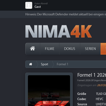
Guten Abend!
Gast
Hinweis: Der Microsoft Defender meldet aktuell bei einigen ra
FILME
DOKUS
SERIEN
Sport
Formel 1
Formel 1 202
Formel.1.2026.GP.Ungarn.Re
Eingetragen am
28.07.2
Größe
15,60 G
Codec
HEVC
Source
UHDTV