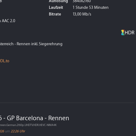
B
Auflösung
3840x2160
Laufzeit
1 Stunde 53 Minuten
Bitrate
13,00 Mb/s
 AAC 2.0
terreich - Rennen inkl. Siegerehrung
DL.to
6 - GP Barcelona - Rennen
.Rennen.German.2160p.UHDTV.HDR.HEVC-NIMA4K
026
um
22:26 Uhr