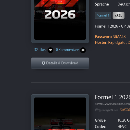
Sprache
Deutsch
Formel 1
xREL
Formel 1 2026 - GP U
Passwort:
NIMA4K
Hoster:
Rapidgator, D
32 Likes
0 Kommentare
Details & Download
Formel 1 202
Formel.1.2026.GP.Belgien.R
Eingetragen am
19.07.2
Größe
10,20 G
Codec
HEVC