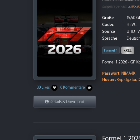
Formel.1.2026.GP.Kanada.Re
Eingetragen am
27.05.2
Größe
15,50 G
Codec
HEVC
Source
UHDTV
Sprache
Deutsch
Formel 1
xREL
Formel 1 2026 - GP K
Passwort:
NIMA4K
Hoster:
Rapidgator, D
30 Likes
0 Kommentare
Details & Download
Formel 1 202