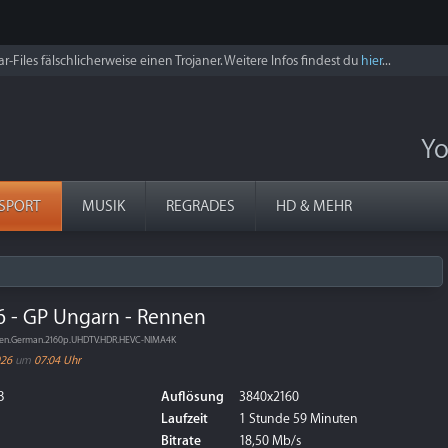
r-Files fälschlicherweise einen Trojaner. Weitere Infos findest du
hier
...
Yo
SPORT
MUSIK
REGRADES
HD & MEHR
6 - GP Ungarn - Rennen
nnen.German.2160p.UHDTV.HDR.HEVC-NIMA4K
026
um
07:04 Uhr
B
Auflösung
3840x2160
Laufzeit
1 Stunde 59 Minuten
Bitrate
18,50 Mb/s