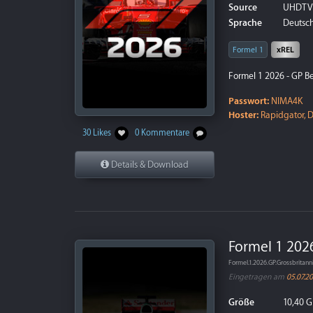
Source
UHDTV
Sprache
Deutsch
Formel 1
xREL
Formel 1 2026 - GP B
Passwort:
NIMA4K
Hoster:
Rapidgator, D
30 Likes
0 Kommentare
Details & Download
Formel 1 202
Formel.1.2026.GP.Grossbrita
Eingetragen am
05.07.2
Größe
10,40 G