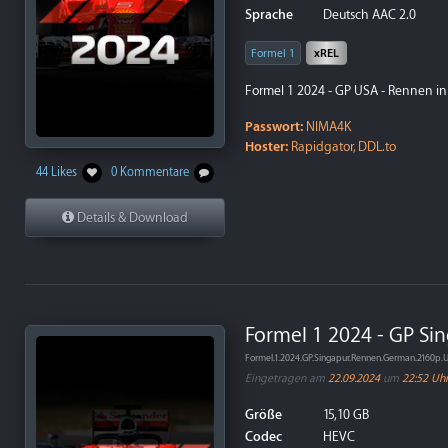
Sprache
Deutsch AAC 2.0
Formel 1
xREL
Formel 1 2024 - GP USA - Rennen in
Passwort:
NIMA4K
Hoster:
Rapidgator, DDL.to
44 Likes
0 Kommentare
Details & Download
Formel 1 2024 - GP Si
Formel.1.2024.GP.Singapur.Rennen.German.2160p
Eingetragen am
22.09.2024
um
22:52 Uh
Größe
15,10 GB
Codec
HEVC