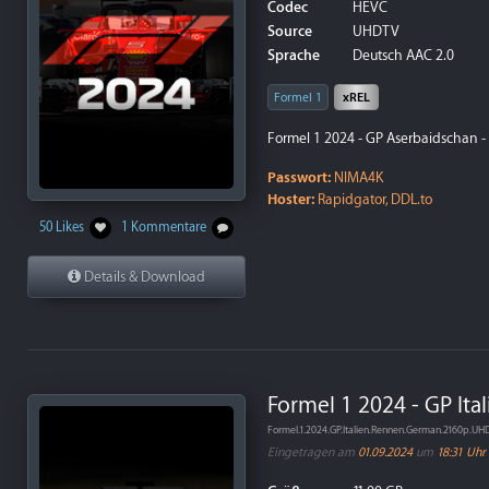
Codec
HEVC
Source
UHDTV
Sprache
Deutsch AAC 2.0
Formel 1
xREL
Formel 1 2024 - GP Aserbaidschan 
Passwort:
NIMA4K
Hoster:
Rapidgator, DDL.to
50 Likes
1 Kommentare
Details & Download
Formel 1 2024 - GP Ita
Formel.1.2024.GP.Italien.Rennen.German.2160p.U
Eingetragen am
01.09.2024
um
18:31 Uhr