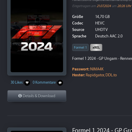
Formel.1.2024.GP.Ungarn.Rennen.German.2160p.
Eingetragen am
21.07.2024
um
20:26 Uhr
Größe
14,70 GB
Codec
HEVC
Source
UHDTV
Sprache
Deutsch AAC 2.0
Formel 1
xREL
Formel 1 2024 - GP Ungarn - Rennen
Passwort:
NIMA4K
Hoster:
Rapidgator, DDL.to
30 Likes
0 Kommentare
Details & Download
Formel 1 2024 - GP Gr