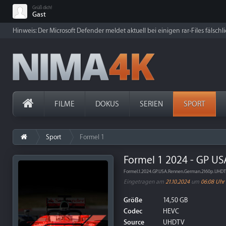
Grüß dich!
Gast
Hinweis: Der Microsoft Defender meldet aktuell bei einigen rar-Files fälschl
FILME
DOKUS
SERIEN
SPORT
Sport
Formel 1
Formel 1 2024 - GP US
Formel.1.2024.GP.USA.Rennen.German.2160p.UHD
Eingetragen am
21.10.2024
um
06:08 Uhr
Größe
14,50 GB
Codec
HEVC
Source
UHDTV