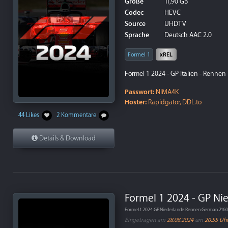
Größe
11,90 GB
Codec
HEVC
Source
UHDTV
Sprache
Deutsch AAC 2.0
Formel 1
xREL
Formel 1 2024 - GP Italien - Rennen
Passwort:
NIMA4K
Hoster:
Rapidgator, DDL.to
44 Likes
2 Kommentare
Details & Download
Formel 1 2024 - GP Ni
Formel.1.2024.GP.Niederlande.Rennen.German.21
Eingetragen am
28.08.2024
um
20:55 Uh