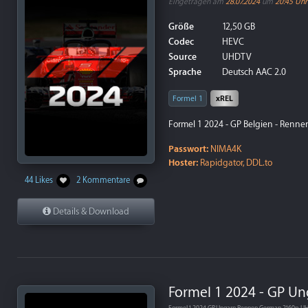
Eingetragen am
28.07.2024
um
20:45 Uhr
Größe
12,50 GB
Codec
HEVC
Source
UHDTV
Sprache
Deutsch AAC 2.0
Formel 1
xREL
Formel 1 2024 - GP Belgien - Rennen
Passwort:
NIMA4K
Hoster:
Rapidgator, DDL.to
44 Likes
2 Kommentare
Details & Download
Formel 1 2024 - GP Un