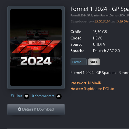
Formel 1 2024 - GP Sp
Formel.1.2024.GP.Spanien.Rennen.German.2160p
Eingetragen am
23.06.2024
um
19:18 Uhr
Größe
13,30 GB
Codec
HEVC
Source
UHDTV
Sprache
Deutsch AAC 2.0
Formel 1
xREL
Formel 1 2024 - GP Spanien - Renne
Passwort:
NIMA4K
Hoster:
Rapidgator, DDL.to
33 Likes
0 Kommentare
Details & Download