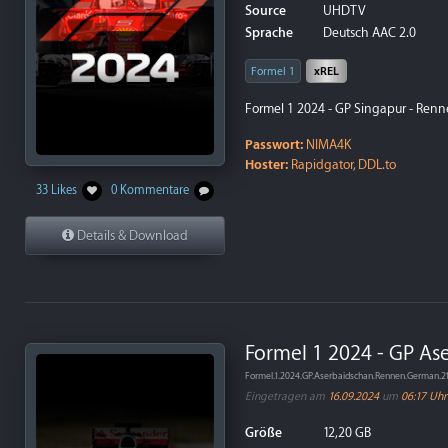
Source
UHDTV
Sprache
Deutsch AAC 2.0
Formel 1
xREL
Formel 1 2024 - GP Singapur - Renn
Passwort:
NIMA4K
Hoster:
Rapidgator, DDL.to
33 Likes
0 Kommentare
Details & Download
Formel 1 2024 - GP As
Formel.1.2024.GP.Aserbaidschan.Rennen.German
Eingetragen am
16.09.2024
um
06:17 Uhr
Größe
12,20 GB