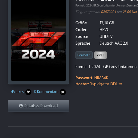
Formel.1.2024.GP.Grossbritannien.Rennen.Germa
Eingetragen am
07.07.2024
um
23:00 Uhr
Größe
13,10 GB
Codec
HEVC
Source
UHDTV
Sprache
Deutsch AAC 2.0
Formel 1
xREL
Formel 1 2024 - GP Grossbritannien
Passwort:
NIMA4K
Hoster:
Rapidgator, DDL.to
45 Likes
0 Kommentare
Details & Download