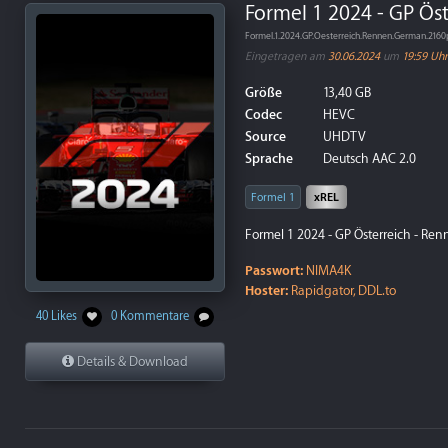
Formel 1 2024 - GP Ös
Formel.1.2024.GP.Oesterreich.Rennen.German.21
Eingetragen am
30.06.2024
um
19:59 Uhr
Größe
13,40 GB
Codec
HEVC
Source
UHDTV
Sprache
Deutsch AAC 2.0
Formel 1
xREL
Formel 1 2024 - GP Österreich - Ren
Passwort:
NIMA4K
Hoster:
Rapidgator, DDL.to
40 Likes
0 Kommentare
Details & Download