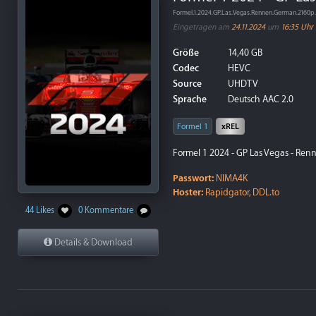
Formel.1.2024.GP.Las.Vegas.Rennen.German.216
Eingetragen am
24.11.2024
um
16:35 Uhr
Größe
14,40 GB
Codec
HEVC
Source
UHDTV
Sprache
Deutsch AAC 2.0
Formel 1
xREL
Formel 1 2024 - GP Las Vegas - Ren
Passwort:
NIMA4K
Hoster:
Rapidgator, DDL.to
44 Likes
0 Kommentare
Details & Download