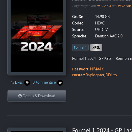
Formel.1.2024.GP.Katar.Rennen.German.2160p.UH
Eingetragen am
01.12.2024
um
19:52 Uhr
Größe
14,90 GB
Codec
HEVC
Source
UHDTV
Sprache
Deutsch AAC 2.0
Formel 1
xREL
Formel 1 2024 - GP Katar - Rennen i
Passwort:
NIMA4K
Hoster:
Rapidgator, DDL.to
45 Likes
0 Kommentare
Details & Download
Formel 1 2024 - GP La