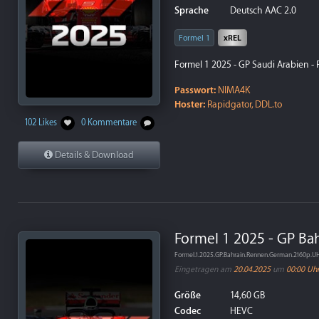
Sprache
Deutsch AAC 2.0
Formel 1
xREL
Formel 1 2025 - GP Saudi Arabien -
Passwort:
NIMA4K
Hoster:
Rapidgator, DDL.to
102 Likes
0 Kommentare
Details & Download
Formel 1 2025 - GP Ba
Formel.1.2025.GP.Bahrain.Rennen.German.2160p.
Eingetragen am
20.04.2025
um
00:00 Uh
Größe
14,60 GB
Codec
HEVC