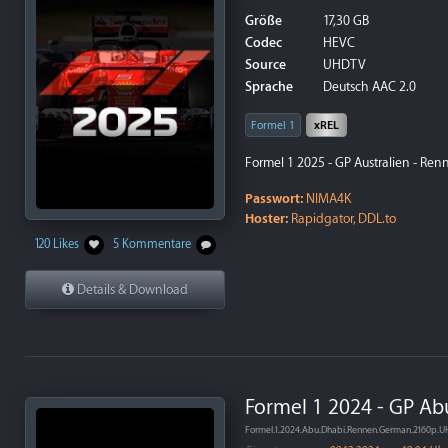
Größe
17,30 GB
Codec
HEVC
Source
UHDTV
Sprache
Deutsch AAC 2.0
Formel 1
xREL
Formel 1 2025 - GP Australien - Ren
Passwort:
NIMA4K
Hoster:
Rapidgator, DDL.to
120 Likes
5 Kommentare
Details & Download
Formel 1 2024 - GP Ab
Formel.1.2024.Abu.Dhabi.Rennen.German.2160p.