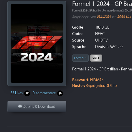
Formel 1 2024 - GP Bra
Formel.1.2024.GP.Brasilien.Rennen.German.2160
Eingetragen am
03.11.2024
um
20:36 Uhr
Größe
18,10 GB
Codec
HEVC
Source
UHDTV
Sprache
Deutsch AAC 2.0
Formel 1
xREL
Formel 1 2024 - GP Brasilien - Renn
Passwort:
NIMA4K
Hoster:
Rapidgator, DDL.to
33 Likes
0 Kommentare
Details & Download