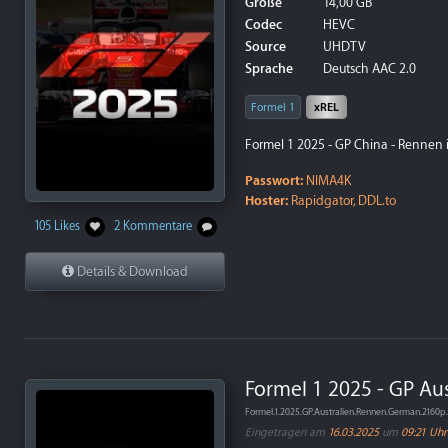
Größe
14,00 GB
Codec
HEVC
Source
UHDTV
Sprache
Deutsch AAC 2.0
Formel 1
xREL
Formel 1 2025 - GP China - Rennen 
Passwort:
NIMA4K
Hoster:
Rapidgator, DDL.to
105 Likes
2 Kommentare
Details & Download
Formel 1 2025 - GP Aus
Formel.1.2025.GP.Australien.Rennen.German.216
Eingetragen am
16.03.2025
um
09:21 Uhr