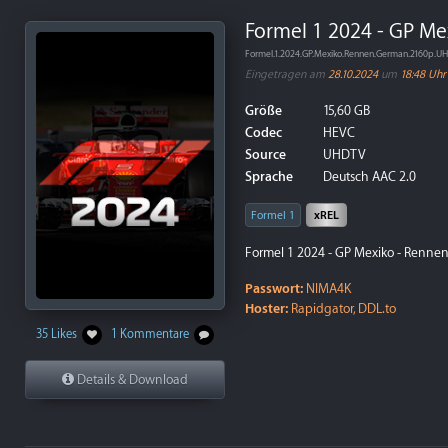
Formel 1 2024 - GP Me
Formel.1.2024.GP.Mexiko.Rennen.German.2160p.
Eingetragen am
28.10.2024
um
18:48 Uhr
Größe
15,60 GB
Codec
HEVC
Source
UHDTV
Sprache
Deutsch AAC 2.0
Formel 1
xREL
Formel 1 2024 - GP Mexiko - Rennen
Passwort:
NIMA4K
Hoster:
Rapidgator, DDL.to
35 Likes
1 Kommentare
Details & Download