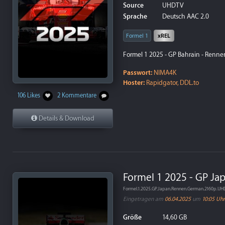
Source
UHDTV
Sprache
Deutsch AAC 2.0
Formel 1
xREL
Formel 1 2025 - GP Bahrain - Renne
Passwort:
NIMA4K
Hoster:
Rapidgator, DDL.to
106 Likes
2 Kommentare
Details & Download
Formel 1 2025 - GP Ja
Formel.1.2025.GP.Japan.Rennen.German.2160p.U
Eingetragen am
06.04.2025
um
10:05 Uhr
Größe
14,60 GB