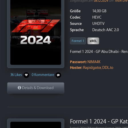
Eingetragen am
08.12.2024
um
19:04 Uhr
Größe
14,00 GB
Codec
HEVC
Source
UHDTV
Sprache
Deutsch AAC 2.0
Formel 1
xREL
Formel 1 2024 - GP Abu Dhabi - Ren
Passwort:
NIMA4K
Hoster:
Rapidgator, DDL.to
36 Likes
0 Kommentare
Details & Download
Formel 1 2024 - GP Ka