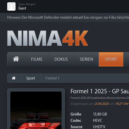
Guten Morgen!
Gast
Hinweis: Der Microsoft Defender meldet aktuell bei einigen rar-Files fälschl
FILME
DOKUS
SERIEN
SPORT
Sport
Formel 1
Formel 1 2025 - GP Sa
Formel.1.2025.GP.Saudi.Arabien.Rennen.German.
Eingetragen am
21.04.2025
um
19:27 Uhr
Größe
13,80 GB
Codec
HEVC
Source
UHDTV