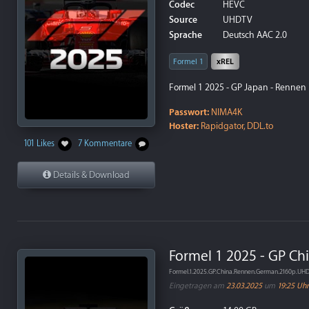
Codec
HEVC
Source
UHDTV
Sprache
Deutsch AAC 2.0
Formel 1
xREL
Formel 1 2025 - GP Japan - Rennen 
Passwort:
NIMA4K
Hoster:
Rapidgator, DDL.to
101 Likes
7 Kommentare
Details & Download
Formel 1 2025 - GP Ch
Formel.1.2025.GP.China.Rennen.German.2160p.U
Eingetragen am
23.03.2025
um
19:25 Uhr