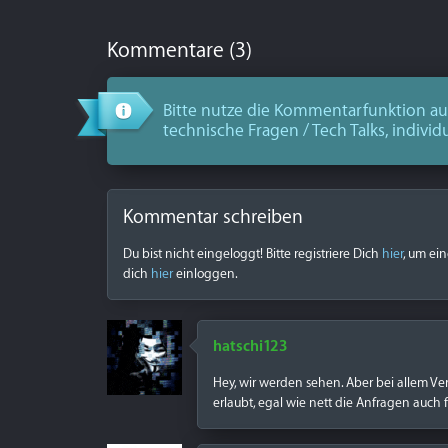
Kommentare (3)
Bitte nutze die Kommentarfunktion aus
technische Fragen / Tech Talks, individ
Kommentar schreiben
Du bist nicht eingeloggt! Bitte registriere Dich
hier
, um ei
dich
hier
einloggen.
hatschi123
Hey, wir werden sehen. Aber bei allem Ve
erlaubt, egal wie nett die Anfragen auch fo