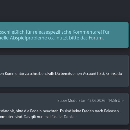
schließlich für releasespezifische Kommentare! Für
uelle Abspielprobleme o.ä. nutzt bitte das
Forum
.
nen Kommentar zu schreiben. Falls Du bereits einen Account hast, kannst du
Super Moderator - 13.06.2026 - 14:56 Uhr
rständnis, bitte die Regeln beachten. Es sind keine Fragen nach Releasen
rmuliert sind. Das gilt nun mal für alle. Danke.