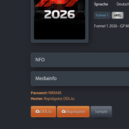
Sprache
Deutsch
Formel 1
xREL
Formel 1 2026 - GP M
NFO
Mediainfo
Passwort:
NIMA4K
Hoster:
Rapidgator, DDL.to
DDL.to
Rapidgator
Sample