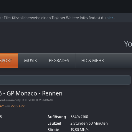
r-Files fälschlicherweise einen Trojaner. Weitere Infos findest du
hier
...
Yo
SPORT
MUSIK
REGRADES
HD & MEHR
n
6 - GP Monaco - Rennen
nnen.German.2160p.UHDTV.HDR.HEVC-NIMA4K
026
um
22:13 Uhr
B
Auflösung
3840x2160
Laufzeit
2 Stunden 50 Minuten
Bitrate
13,80 Mb/s