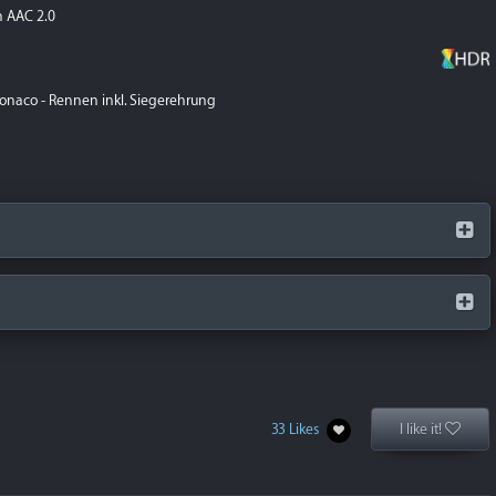
 AAC 2.0
onaco - Rennen inkl. Siegerehrung
33 Likes
I like it!