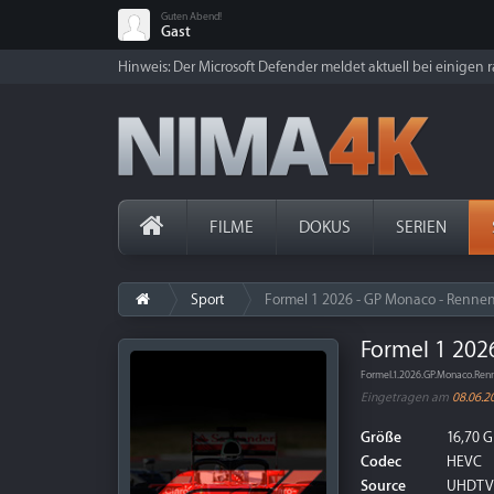
Guten Abend!
Gast
Hinweis: Der Microsoft Defender meldet aktuell bei einigen ra
FILME
DOKUS
SERIEN
Sport
Formel 1 2026 - GP Monaco - Renne
Formel 1 202
Formel.1.2026.GP.Monaco.Re
Eingetragen am
08.06.2
Größe
16,70 G
Codec
HEVC
Source
UHDTV