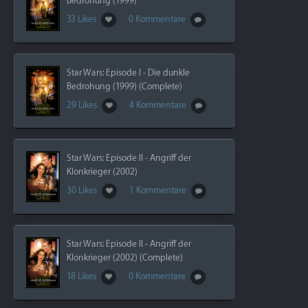
Bedrohung (1999)
33 Likes
0 Kommentare
Star Wars: Episode I - Die dunkle
Bedrohung (1999) (Complete)
29 Likes
4 Kommentare
Star Wars: Episode II - Angriff der
Klonkrieger (2002)
30 Likes
1 Kommentare
Star Wars: Episode II - Angriff der
Klonkrieger (2002) (Complete)
18 Likes
0 Kommentare