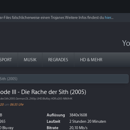
r-Files fälschlicherweise einen Trojaner. Weitere Infos findest du
hier
...
Yo
SPORT
MUSIK
REGRADES
HD & MEHR
 Sith (2005)
sode III - Die Rache der Sith (2005)
che.der.Sith.2005.German.DL.2160p.UHD.BluRay.HDR.x265-NIMA4K
020
um
06:35 Uhr
GB
Auflösung
3840x1608
265
Laufzeit
2 Stunden 20 Minuten
 Blu-ray
Bitrate
20,10 Mb/s