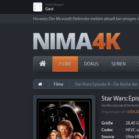
Guten Morgen!
Gast
Hinweis: Der Microsoft Defender meldet aktuell bei einigen ra
FILME
DOKUS
SERIEN
Filme
Star Wars: Episode III - Die Rache der
Star Wars: Epi
Star.Wars.Episode.III.Die.Ra
Eingetragen am
07.05.2
Größe
28,40 
Codec
HEVC x
Source
Ultra HD