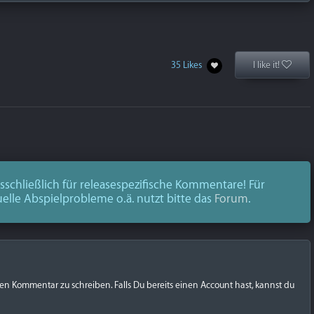
35 Likes
I like it!
schließlich für releasespezifische Kommentare! Für
uelle Abspielprobleme o.ä. nutzt bitte das
Forum
.
nen Kommentar zu schreiben. Falls Du bereits einen Account hast, kannst du