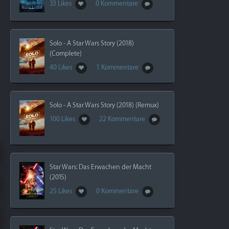
33 Likes
0 Kommentare
Solo - A Star Wars Story (2018)
(Complete)
40 Likes
1 Kommentare
Solo - A Star Wars Story (2018) (Remux)
100 Likes
22 Kommentare
Star Wars: Das Erwachen der Macht
(2015)
25 Likes
0 Kommentare