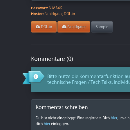
Passwort:
NIMA4K
Hoster:
Rapidgator, DDL.to
DDL.to
Rapidgator
Sample
Kommentare (0)
Bitte nutze die Kommentarfunktion aus
technische Fragen / Tech Talks, individ
Kommentar schreiben
Du bist nicht eingeloggt! Bitte registriere Dich
hier
, um ei
dich
hier
einloggen.