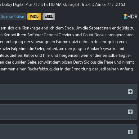
Dolby Digital Plus 7.1 / DTS-HD MA 7.1, English TrueHD Atmos 7.1 / DD 5.1
Science Fiction
IMDb
xREL
ern sich die Klonkriege endlich dem Ende. Um die Separatisten endgültig zu
an Kenobi ihren Anführer General Grevious und Count Dooku ihrer gerechten
r Beunruhigung der schwangeren Padme nutzt daheim der endgültig vom
anzler Palpatine die Gelegenheit, um den jungen Anakin Skywalker mit
 zu ziehen. Ratlos und hin- und hergerissen wem er dienen soll, erliegt er
 der dunklen Seite, schwört dem bösen Darth Sidious die Treue und nimmt
 zusammen einen Rachefeldzug, der in der Ermordung der Jedi seinen Anfang