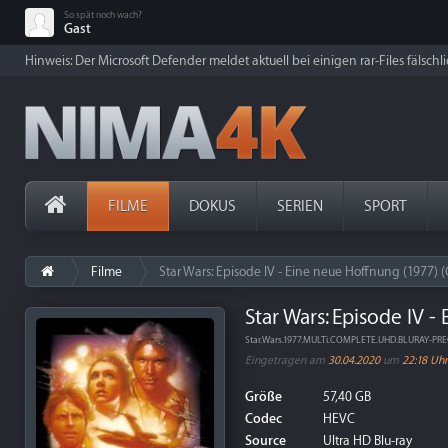
So spät noch wach?
Gast
Hinweis: Der Microsoft Defender meldet aktuell bei einigen rar-Files fälschl
FILME
DOKUS
SERIEN
SPORT
Filme
Star Wars: Episode IV - Eine neue Hoffnung (1977) 
Star Wars: Episode IV 
Star.Wars.1977.MULTi.COMPLETE.UHD.BLURAY-PR
Eingetragen am
30.04.2020
um
22:18 Uhr
Größe
57,40 GB
Codec
HEVC
Source
Ultra HD Blu-ray