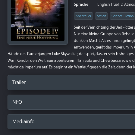
Sprache
English TrueHD Atmos 7.
Abenteuer
Action
Science Fiction
Seit der Vernichtung der Jedi-Ritte
Nur eine kleine Gruppe von Rebellen
dunklen Macht. Als es ihnen geling
entwenden, gerät das Imperium in A
Hände des Farmerjungen Luke Skywalker, der spürt, dass er sein bisherige
Wan Kenobi, den Weltraumabenteurern Han Solo und Chewbacca sowie d
mächtige Imperium auf. Es beginnt ein Wettlauf gegen die Zeit, denn der Ka
Trailer
NFO
Mediainfo