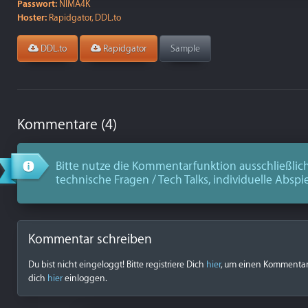
Passwort:
NIMA4K
Hoster:
Rapidgator, DDL.to
DDL.to
Rapidgator
Sample
Kommentare (4)
Bitte nutze die Kommentarfunktion ausschließlich
technische Fragen / Tech Talks, individuelle Abspi
Kommentar schreiben
Du bist nicht eingeloggt! Bitte registriere Dich
hier
, um einen Kommentar z
dich
hier
einloggen.