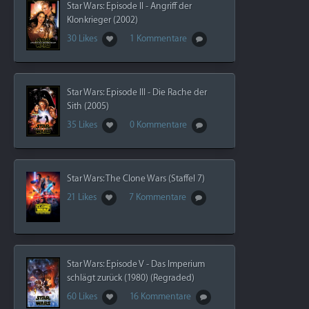
Star Wars: Episode II - Angriff der
Klonkrieger (2002)
30 Likes
1 Kommentare
Star Wars: Episode III - Die Rache der
Sith (2005)
35 Likes
0 Kommentare
Star Wars: The Clone Wars (Staffel 7)
21 Likes
7 Kommentare
Star Wars: Episode V - Das Imperium
schlägt zurück (1980) (Regraded)
60 Likes
16 Kommentare