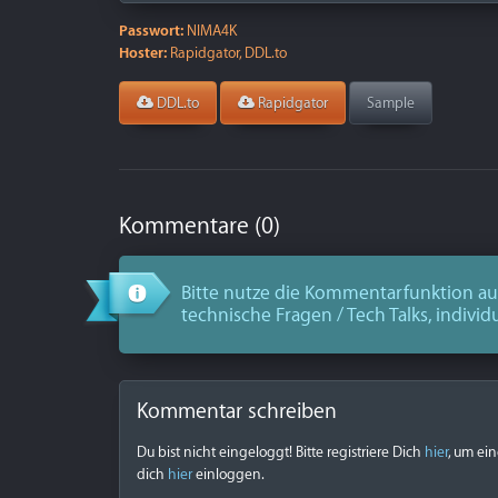
Passwort:
NIMA4K
Hoster:
Rapidgator, DDL.to
DDL.to
Rapidgator
Sample
Kommentare (0)
Bitte nutze die Kommentarfunktion aus
technische Fragen / Tech Talks, individ
Kommentar schreiben
Du bist nicht eingeloggt! Bitte registriere Dich
hier
, um ei
dich
hier
einloggen.