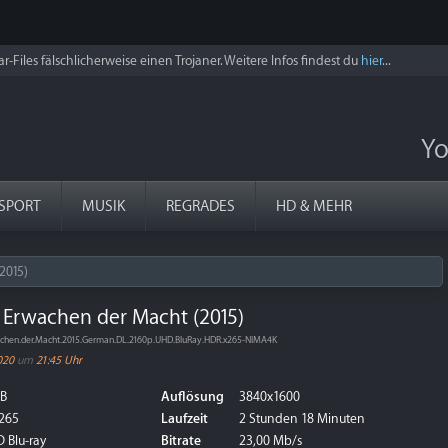
r-Files fälschlicherweise einen Trojaner. Weitere Infos findest du
hier
...
Yo
SPORT
MUSIK
REGRADES
HD & MEHR
2015)
s Erwachen der Macht (2015)
rwachen.der.Macht.2015.German.DL.2160p.UHD.BluRay.HDR.x265-NIMA4K
020
um
21:45 Uhr
GB
Auflösung
3840x1600
265
Laufzeit
2 Stunden 18 Minuten
 Blu-ray
Bitrate
23,00 Mb/s