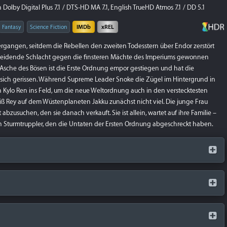
Dolby Digital Plus 7.1 / DTS-HD MA 7.1, English TrueHD Atmos 7.1 / DD 5.1
Fantasy
Science Fiction
IMDb
xREL
ergangen, seitdem die Rebellen den zweiten Todesstern über Endor zerstört
heidende Schlacht gegen die finsteren Mächte des Imperiums gewonnen
Asche des Bösen ist die Erste Ordnung empor gestiegen und hat die
 sich gerissen. Während Supreme Leader Snoke die Zügel im Hintergrund in
 Kylo Ren ins Feld, um die neue Weltordnung auch in den verstecktesten
weiß Rey auf dem Wüstenplaneten Jakku zunächst nicht viel. Die junge Frau
abzusuchen, den sie danach verkauft. Sie ist allein, wartet auf ihre Familie –
n Sturmtruppler, den die Untaten der Ersten Ordnung abgeschreckt haben.