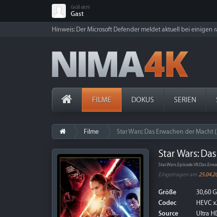
Grüß dich!
Gast
Hinweis: Der Microsoft Defender meldet aktuell bei einigen ra
FILME
DOKUS
SERIEN
Filme
Star Wars: Das Erwachen der Macht (
Star Wars: Da
Star.Wars.Episode.VII.Das.E
Eingetragen am
25.04.2
Größe
30,60 
Codec
HEVC x
Source
Ultra HD