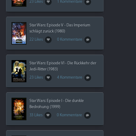
23 Likes
1 Kommentare
Star Wars: Episode V - Das Imperium
schlägt zurück (1980)
22 Likes
0 Kommentare
Star Wars: Episode VI - Die Rückkehr der
Jedi-Ritter (1983)
23 Likes
4 Kommentare
Star Wars: Episode I - Die dunkle
Bedrohung (1999)
33 Likes
0 Kommentare