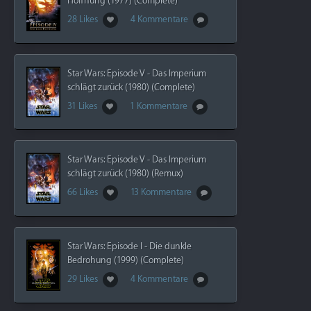
Hoffnung (1977) (Complete)
28 Likes
4 Kommentare
Star Wars: Episode V - Das Imperium
schlägt zurück (1980) (Complete)
31 Likes
1 Kommentare
Star Wars: Episode V - Das Imperium
schlägt zurück (1980) (Remux)
66 Likes
13 Kommentare
Star Wars: Episode I - Die dunkle
Bedrohung (1999) (Complete)
29 Likes
4 Kommentare