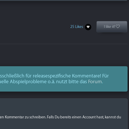
25 Likes
I like it!
schließlich für releasespezifische Kommentare! Für
uelle Abspielprobleme o.ä. nutzt bitte das
Forum
.
nen Kommentar zu schreiben. Falls Du bereits einen Account hast, kannst du