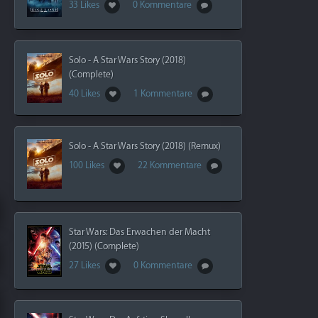
33 Likes
0 Kommentare
Solo - A Star Wars Story (2018)
(Complete)
40 Likes
1 Kommentare
Solo - A Star Wars Story (2018) (Remux)
100 Likes
22 Kommentare
Star Wars: Das Erwachen der Macht
(2015) (Complete)
27 Likes
0 Kommentare