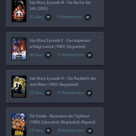
Star Wars: Episode III - Die Rache der
Sith (2005)
35 Likes
0 Kommentare
Star Wars: Episode V - Das Imperium
schlägt zurück (1980) (Regraded)
60 Likes
16 Kommentare
Star Wars: Episode VI - Die Rückkehr der
Jedi-Ritter (1983) (Regraded)
53 Likes
15 Kommentare
Die Ewoks - Karawane der Tapferen
(1984) (Upscaled) (Regraded) (Repack)
59 Likes
28 Kommentare