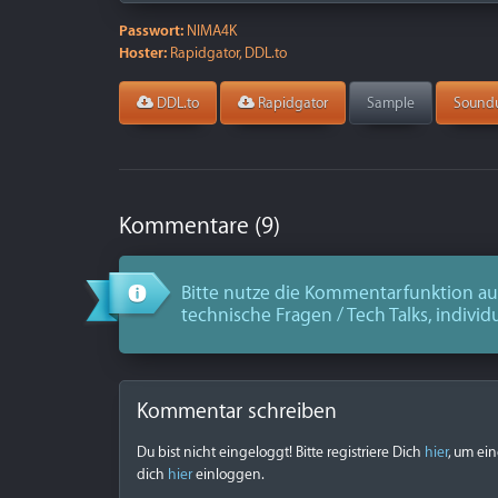
Passwort:
NIMA4K
Hoster:
Rapidgator, DDL.to
DDL.to
Rapidgator
Sample
Sound
Kommentare (9)
Bitte nutze die Kommentarfunktion aus
technische Fragen / Tech Talks, individ
Kommentar schreiben
Du bist nicht eingeloggt! Bitte registriere Dich
hier
, um ei
dich
hier
einloggen.