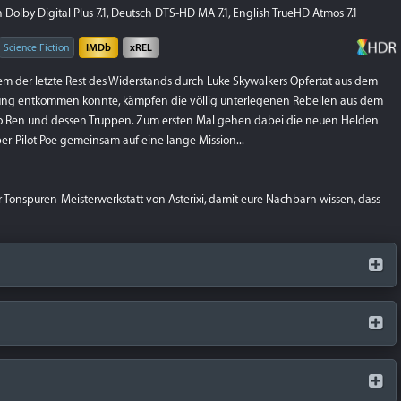
Dolby Digital Plus 7.1, Deutsch DTS-HD MA 7.1, English TrueHD Atmos 7.1
Science Fiction
IMDb
xREL
em der letzte Rest des Widerstands durch Luke Skywalkers Opfertat aus dem
nung entkommen konnte, kämpfen die völlig unterlegenen Rebellen aus dem
lo Ren und dessen Truppen. Zum ersten Mal gehen dabei die neuen Helden
er-Pilot Poe gemeinsam auf eine lange Mission...
 Tonspuren-Meisterwerkstatt von Asterixi, damit eure Nachbarn wissen, dass