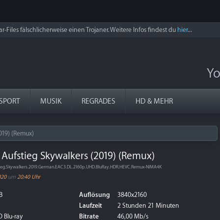
r-Files fälschlicherweise einen Trojaner. Weitere Infos findest du
hier
...
Yo
SPORT
MUSIK
REGRADES
HD & MEHR
2019) (Remux)
r Aufstieg Skywalkers (2019) (Remux)
fstieg.Skywalkers.2019.German.EAC3.DL.2160p.UHD.BluRay.HDR.HEVC.Remux-NIMA4K
020
um
20:40 Uhr
B
Auflösung
3840x2160
Laufzeit
2 Stunden 21 Minuten
 Blu-ray
Bitrate
46,00 Mb/s