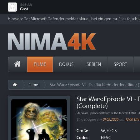
Grüß dich!
Gast
Hinweis: Der Microsoft Defender meldet aktuell bei einigen rar-Files fälschl
FILME
DOKUS
SERIEN
SPORT
Filme
Star Wars: Episode VI - Die Rückkehr der Jedi-Ritter
Star Wars: Episode VI -
(Complete)
Star.Wars.Episode.VI.Return.of.the.Jedi.1983.M
Eingetragen am
01.05.2020
um
13:00 Uhr
Größe
56,70 GB
Codec
HEVC