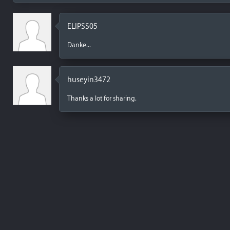
ELIPSS05
Danke...
huseyin3472
Thanks a lot for sharing.