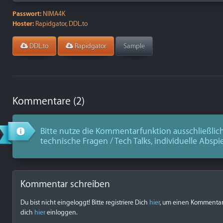
Passwort:
NIMA4K
Hoster:
Rapidgator, DDL.to
DDL.to
Rapidgator
Sample
Kommentare (2)
Bitte nutze die Kommentarfunktion ausschließlich
technische Fragen / Tech Talks, individuelle Abspi
Kommentar schreiben
Du bist nicht eingeloggt! Bitte registriere Dich
hier
, um einen Kommentar z
dich
hier
einloggen.