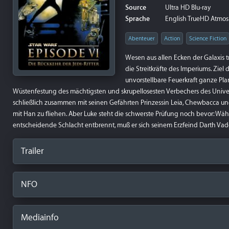
Source
Ultra HD Blu-ray
Sprache
English TrueHD Atmos 7.
Abenteuer
Action
Science Fiction
Wesen aus allen Ecken der Galaxis 
die Streitkräfte des Imperiums. Ziel 
unvorstellbare Feuerkraft ganze Pl
Wüstenfestung des mächtigsten und skrupellosesten Verbechers des Univer
schließlich zusammen mit seinen Gefährten Prinzessin Leia, Chewbacca u
mit Han zu fliehen. Aber Luke steht die schwerste Prüfung noch bevor: W
entscheidende Schlacht entbrennt, muß er sich seinem Erzfeind Darth Vad
Trailer
NFO
Mediainfo