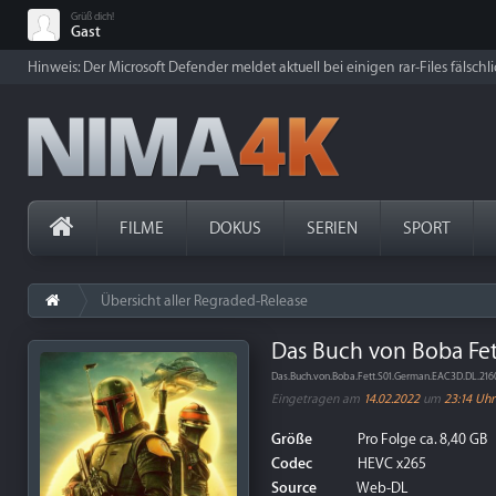
Grüß dich!
Gast
Hinweis: Der Microsoft Defender meldet aktuell bei einigen rar-Files fälschl
FILME
DOKUS
SERIEN
SPORT
Übersicht aller Regraded-Release
Das Buch von Boba Fett
Das.Buch.von.Boba.Fett.S01.German.EAC3D.DL.2
Eingetragen am
14.02.2022
um
23:14 Uhr
Größe
Pro Folge ca. 8,40 GB
Codec
HEVC x265
Source
Web-DL