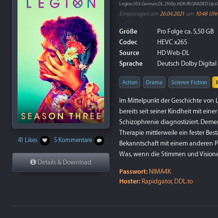
Legion.S03.German.DL.2160p.HDR.REGRADED.Ups
Eingetragen am
26.04.2021
um
10:48 Uhr
Größe
Pro Folge ca. 5,50 GB
Codec
HEVC x265
Source
HD Web-DL
Sprache
Deutsch Dolby Digital 5
Action
Drama
Science Fiction
Im Mittelpunkt der Geschichte von L
bereits seit seiner Kindheit mit ei
Schizophrenie diagnostiziert. Demen
Therapie mittlerweile ein fester Be
41 Likes
5 Kommentare
Bekanntschaft mit einem anderen Pa
Was, wenn die Stimmen und Visione
Details & Download
Passwort:
NIMA4K
Hoster:
Rapidgator, DDL.to