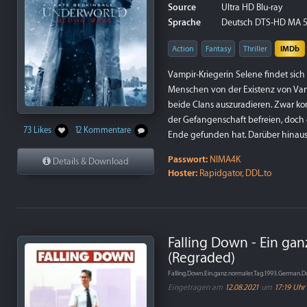
Source
Ultra HD Blu-ray
Sprache
Deutsch DTS-HD MA 5.1
Action
Fantasy
Thriller
IMDb
Vampir-Kriegerin Selene findet sich
Menschen von der Existenz von Vam
beide Clans auszuradieren. Zwar kon
der Gefangenschaft befreien, doch d
73 Likes
12 Kommentare
Ende gefunden hat. Darüber hinaus
Passwort:
NIMA4K
Details & Download
Hoster:
Rapidgator, DDL.to
Falling Down - Ein gan
(Regraded)
Falling.Down.Ein.ganz.normaler.Tag.1993.Germa
Eingetragen am
12.08.2021
um
17:19 Uhr