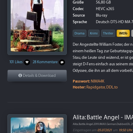
Größe
56,80 GB
Codec
HEVC x265
Source
Blu-ray
Sprache
Deutsch DTS-HD MA 7.1
Drama
Krimi
Thriller
IMDb
Der Angestellte William Foster, der 
einem heißen Tag zur Geburtstagspart
Stau, die Leute sind wütend, er ist 
101 Likes
28 Kommentare
steigt D-Fens einfach aus seinem s
Odyssee, die ihn an all dem vorbeifüh
Details & Download
Passwort:
NIMA4K
Hoster:
Rapidgator, DDL.to
Alita: Battle Angel - I
Alita.Battle.Angel.2019.IMAX.German.Dubbed.DL
Eingetragen am
05.07.2021
um
19:50 Uhr