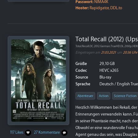
Passwort:
NIMA4K
Hoster:
Rapidgator, DDL.to
Total Recall (2012) (Up
Total.Recall.DC.2012.German.TrueHD.DL.2160p.HD
Eingetragen am
21.03.2021
um
20:36 Uhr
Größe
29,10 GB
Codec
HEVC x265
Source
Blu-ray
Sprache
Deutsch / English TrueH
Abenteuer
Action
Science Fiction
Herzlich Willkommen bei Rekall, der 
Erinnerungen verwandeln kann. Für 
in seiner Phantasie macht, nach de
Obwohl er eine wundervolle Frau hat
117 Likes
27 Kommentare
Agent genau das sein, was Douglas 