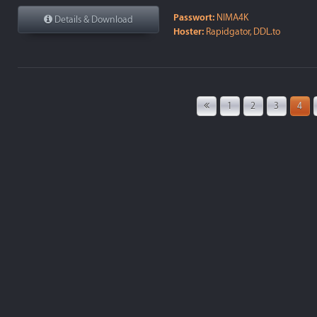
Passwort:
NIMA4K
Details & Download
Hoster:
Rapidgator, DDL.to
1
2
3
4