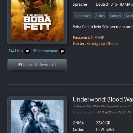
Sprache
Deutsch DTS-HD MA 5.1 /
Abenteuer
Action
Fantasy
Scie
Boba Fett ist kein Söldner mehr un
Passwort:
NIMA4K
Hoster:
Rapidgator, DDL.to
544 Likes
95 Kommentare
Details & Download
Underworld: Blood War
Underworld.Blood.Wars.2016.Regraded.German.DL
Eingetragen am
12.11.2021
um
22:55 Uhr
Größe
27,40 GB
Codec
HEVC x265