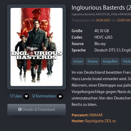
Inglourious Basterds (
Inglourious.Basterds.2009.DTS.DL.2160p.HDR.RE
Eingetragen am
01.04.2021
um
23:09 Uhr
Größe
40,10 GB
Codec
HEVC x265
Source
Blu-ray
Sprache
Deutsch DTS 5.1, Engl
Action
Drama
Kriegsfilm
Thrill
Im von Deutschland besetzten Fran
Hans Landa brutal ermordet wird. S
Männern, einer Elitetruppe aus jüdi
Vergeltungsschläge gegen Nazis dur
57 Likes
12 Kommentare
unterzutauchen. Von den Deutschen a
Reichs zu töten.
Details & Download
Passwort:
NIMA4K
Hoster:
Rapidgator, DDL.to