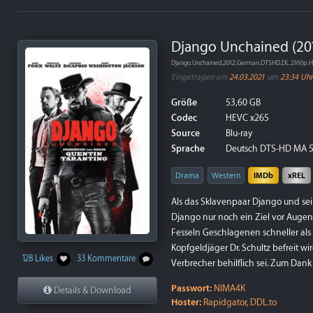
Django Unchained (201
Django.Unchained.2012.German.DTSHD.DL.2160p
Eingetragen am
24.03.2021
um
23:34 Uhr
Größe
53,60 GB
Codec
HEVC x265
Source
Blu-ray
Sprache
Deutsch DTS-HD MA 5.
Drama
Western
IMDb
xREL
Als das Sklavenpaar Django und sei
Django nur noch ein Ziel vor Augen:
Fesseln Geschlagenen schneller als 
Kopfgeldjäger Dr. Schultz befreit wir
128 Likes
33 Kommentare
Verbrecher behilflich sei. Zum Dank 
Passwort:
NIMA4K
Details & Download
Hoster:
Rapidgator, DDL.to