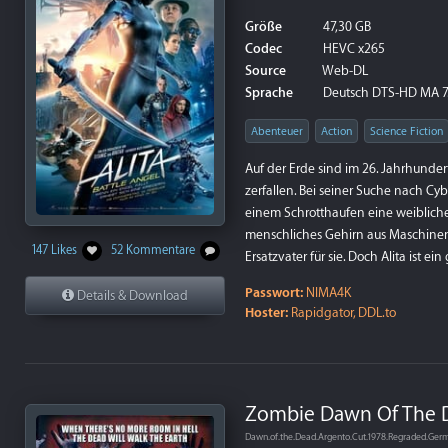
Größe
47,30 GB
Codec
HEVC x265
Source
Web-DL
Sprache
Deutsch DTS-HD MA 7.1 
Abenteuer
Action
Science Fiction
Auf der Erde sind im 26. Jahrhunde
zerfallen. Bei seiner Suche nach Cyb
einem Schrotthaufen eine weibliche C
menschliches Gehirn aus Maschinent
147 Likes
52 Kommentare
Ersatzvater für sie. Doch Alita ist ei
Passwort:
NIMA4K
Details & Download
Hoster:
Rapidgator, DDL.to
Zombie Dawn Of The De
Dawn.of.the.Dead.Argento.Cut.1978.Regraded.Ge