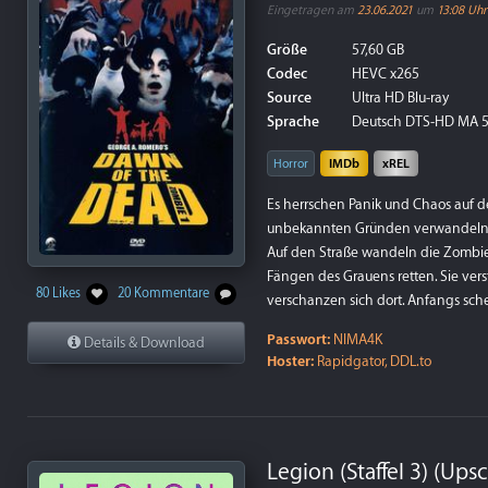
Eingetragen am
23.06.2021
um
13:08 Uhr
Größe
57,60 GB
Codec
HEVC x265
Source
Ultra HD Blu-ray
Sprache
Deutsch DTS-HD MA 5.
Horror
IMDb
xREL
Es herrschen Panik und Chaos auf de
unbekannten Gründen verwandeln sic
Auf den Straße wandeln die Zombie
Fängen des Grauens retten. Sie ver
80 Likes
20 Kommentare
verschanzen sich dort. Anfangs schein
Passwort:
NIMA4K
Details & Download
Hoster:
Rapidgator, DDL.to
Legion (Staffel 3) (Ups