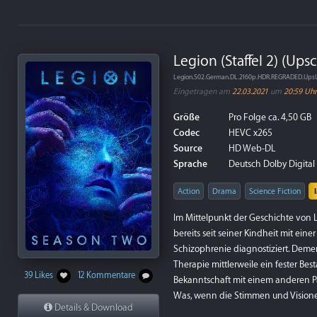
Legion (Staffel 2) (Ups
Legion.S02.German.DL.2160p.HDR.REGRADED.Ups
Eingetragen am
22.03.2021
um
20:59 Uhr
Größe
Pro Folge ca. 4,50 GB
Codec
HEVC x265
Source
HD Web-DL
Sprache
Deutsch Dolby Digital 5
Action
Drama
Science Fiction
Im Mittelpunkt der Geschichte von L
bereits seit seiner Kindheit mit ei
Schizophrenie diagnostiziert. Demen
Therapie mittlerweile ein fester Be
39 Likes
12 Kommentare
Bekanntschaft mit einem anderen Pa
Was, wenn die Stimmen und Visione
Details & Download