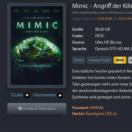
Mimic - Angriff der Kil
Mimic.Angriff.der.Killerinsekten.1997.Directors
Eingetragen am
15.03.2026
um
22:15 Uhr
Größe
80,60 GB
Codec
HEVC
Source
Ultra HD Blu-ray
Sprache
Deutsch DTS-HD MA 5.
Horror
Science Fiction
IMDb
Eine tödliche Seuche grassiert in Ne
Infektion hat bereits vielen Kindern
Tyler gezwungen sieht, eine neue 
der seuchenübertragenden Kakerlake
72 Likes
5 Kommentare
Epidemie wird gestoppt und schon.
Passwort:
NIMA4K
Details & Download
Hoster:
Rapidgator, DDL.to