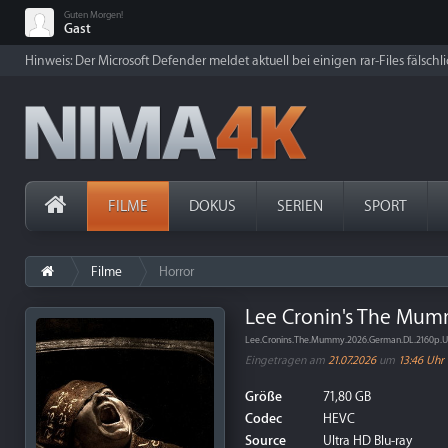
Guten Morgen!
Gast
Hinweis: Der Microsoft Defender meldet aktuell bei einigen rar-Files fälschl
FILME
DOKUS
SERIEN
SPORT
Filme
Horror
Lee Cronin's The Mum
Lee.Cronins.The.Mummy.2026.German.DL.2160p.
Eingetragen am
21.07.2026
um
13:46 Uhr
Größe
71,80 GB
Codec
HEVC
Source
Ultra HD Blu-ray