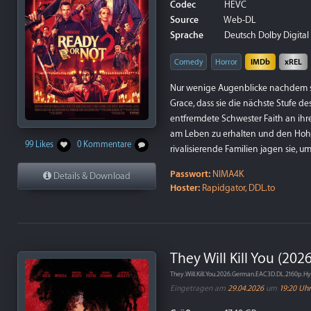
Codec
HEVC
Source
Web-DL
Sprache
Deutsch Dolby Digital P
Comedy
Horror
IMDb
xREL
Nur wenige Augenblicke nachdem sie
Grace, dass sie die nächste Stufe de
entfremdete Schwester Faith an ihre
am Leben zu erhalten und den Hohen 
99 Likes
0 Kommentare
rivalisierende Familien jagen sie, u
Passwort:
NIMA4K
Details & Download
Hoster:
Rapidgator, DDL.to
They Will Kill You (2026
They.Will.Kill.You.2026.German.EAC3D.DL.2160p.
Eingetragen am
29.04.2026
um
19:20 Uhr