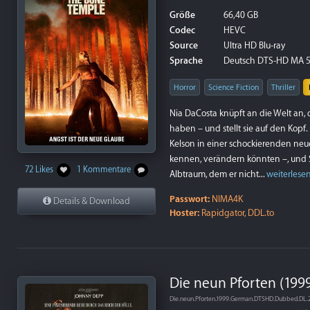
Größe
66,40 GB
Codec
HEVC
Source
Ultra HD Blu-ray
Sprache
Deutsch DTS-HD MA 5.1
Horror
Science Fiction
Thriller
Nia DaCosta knüpft an die Welt an, 
haben – und stellt sie auf den Kopf.
Kelson in einer schockierenden neue
kennen, verändern könnten –, und S
72 Likes
1 Kommentare
Albtraum, dem er nicht...
weiterlese
Passwort:
NIMA4K
Details & Download
Hoster:
Rapidgator, DDL.to
Die neun Pforten (199
Die.neun.Pforten.1999.German.DTSHD.Dubbed.DL