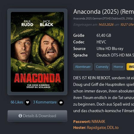
Anaconda (2025) (Rem
Anaconda.2025.German.DTSHD.Dubbed.DL.2160p.
Eingetragen am
14.03.2026
um
10:27 Uhr
Größe
61,40 GB
Codec
HEVC
Source
Ultra HD Blu-ray
Sprache
Deutsch DTS-HD MA 5.1,
Abenteuer
Comedy
Horror
IM
DIES IST KEIN REBOOT, sondern ist ei
Doug und Griff die Hauptrollen spie
schon immer davon, ihren absoluten Li
ihren Traum endlich in die Tat umzu
66 Likes
3 Kommentare
zu beginnen. Doch aus Spaß wird sch
und das chaotisch-komische Filmset 
Details & Download
Passwort:
NIMA4K
Hoster:
Rapidgator, DDL.to