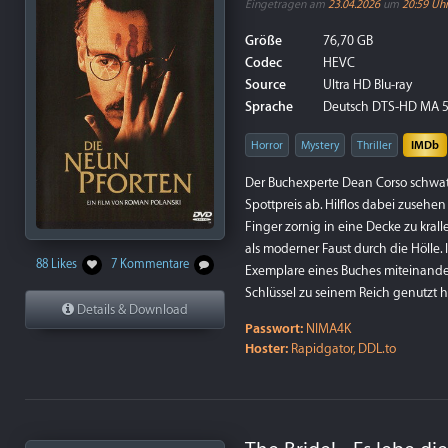
Eingetragen am
23.04.2026
um
20:59 Uh
Größe
76,70 GB
Codec
HEVC
Source
Ultra HD Blu-ray
Sprache
Deutsch DTS-HD MA 5.1,
Horror
Mystery
Thriller
IMDb
Der Buchexperte Dean Corso schwatz
Spottpreis ab. Hilflos dabei zusehen
Finger zornig in eine Decke zu krall
als moderner Faust durch die Hölle. 
88 Likes
7 Kommentare
Exemplare eines Buches miteinander,
Schlüssel zu seinem Reich genutzt h
Details & Download
Passwort:
NIMA4K
Hoster:
Rapidgator, DDL.to