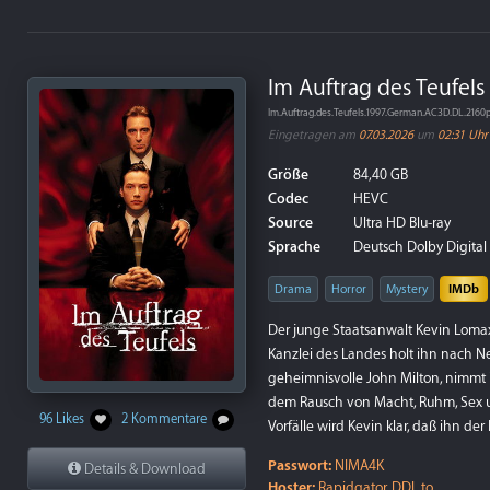
Im Auftrag des Teufels
Im.Auftrag.des.Teufels.1997.German.AC3D.DL.216
Eingetragen am
07.03.2026
um
02:31 Uhr
Größe
84,40 GB
Codec
HEVC
Source
Ultra HD Blu-ray
Sprache
Deutsch Dolby Digital 
Drama
Horror
Mystery
IMDb
Der junge Staatsanwalt Kevin Loma
Kanzlei des Landes holt ihn nach N
geheimnisvolle John Milton, nimmt i
dem Rausch von Macht, Ruhm, Sex u
96 Likes
2 Kommentare
Vorfälle wird Kevin klar, daß ihn d
Passwort:
NIMA4K
Details & Download
Hoster:
Rapidgator, DDL.to