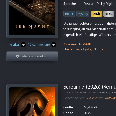
Sprache
Deutsch Dolby Digital 5
Horror
Mystery
IMDb
xREL
Die junge Tochter eines Journalisten 
fassungslos, als das Mädchen acht J
eigentlich ein freudiges Wiedersehe
Passwort:
NIMA4K
46 Likes
16 Kommentare
Hoster:
Rapidgator, DDL.to
Details & Download
Scream 7 (2026) (Remu
Scream.7.2026.German.DL.2160p.UHD.BluRay.DV.
Eingetragen am
13.06.2026
um
10:00 Uhr
Größe
46,40 GB
Codec
HEVC