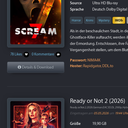
Source
Ultra HD Blu-ray
Sprache
Deutsch Dolby Digital 5
Horror
Krimi
Mystery
IMDb
Als in der beschaulichen Stadt, in d
Ghostface-Killer auftaucht, werden i
der Ermordung. Entschlossen, ihre F
Vergangenheit stellen, um dem Blutv
78 Likes
0 Kommentare
Passwort:
NIMA4K
Hoster:
Rapidgator, DDL.to
Details & Download
Ready or Not 2 (2026)
Ready.or.Not.2.2026.German.EAC3D.DL.2160p.Hyb
Eingetragen am
05.05.2026
um
19:44 Uhr
Größe
19,90 GB