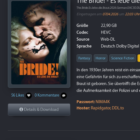
The Bride! - Es lebe di
The.Bride.Es.lebe.die.Braut.2026.German.EAC3D.
Eingetragen am
07.04.2026
um
22:03 Uhr
Größe
22,90 GB
Codec
HEVC
Source
Web-DL
Sprache
Deutsch Dolby Digital P
Fantasy
Horror
Science Fiction
In den 1930er Jahren reist ein eins
eine Gefährtin für sich zu erschaff
Braut ist geboren. Sie übertrifft 
die Aufmerksamkeit der Polizei und
56 Likes
0 Kommentare
Passwort:
NIMA4K
Hoster:
Rapidgator, DDL.to
Details & Download