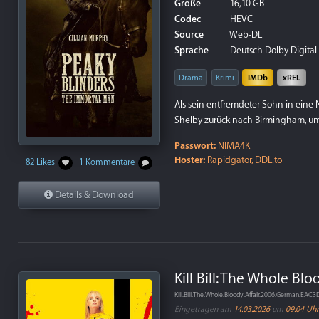
Größe
16,10 GB
Codec
HEVC
Source
Web-DL
Sprache
Deutsch Dolby Digital P
Drama
Krimi
IMDb
xREL
Als sein entfremdeter Sohn in eine
Shelby zurück nach Birmingham, um 
Passwort:
NIMA4K
Hoster:
Rapidgator, DDL.to
82 Likes
1 Kommentare
Details & Download
Kill Bill: The Whole Blo
Kill.Bill.The.Whole.Bloody.Affair.2006.German.EA
Eingetragen am
14.03.2026
um
09:04 Uhr