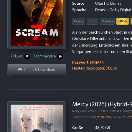
Source
Ultra HD Blu-ray
Sprache
Deutsch Dolby Digital 5
Horror
Krimi
Mystery
IMDb
Als in der beschaulichen Stadt, in d
Ghostface-Killer auftaucht, werden i
der Ermordung. Entschlossen, ihre F
Vergangenheit stellen, um dem Blutv
77 Likes
0 Kommentare
Passwort:
NIMA4K
Hoster:
Rapidgator, DDL.to
Details & Download
Mercy (2026) (Hybrid
Mercy.2026.German.DTSHD.DL.2160p.UHD.BluRay.
Eingetragen am
05.04.2026
um
11:15 Uhr
Größe
48,70 GB