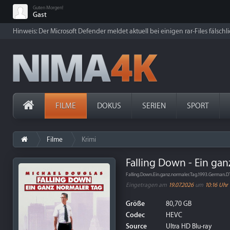
Guten Morgen!
Gast
Hinweis: Der Microsoft Defender meldet aktuell bei einigen rar-Files fälschl
FILME
DOKUS
SERIEN
SPORT
Filme
Krimi
Falling Down - Ein gan
Falling.Down.Ein.ganz.normaler.Tag.1993.Germa
Eingetragen am
19.07.2026
um
10:16 Uhr
Größe
80,70 GB
Codec
HEVC
Source
Ultra HD Blu-ray