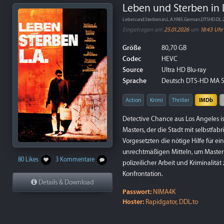
Leben und Sterben in L
Leben.und.Sterben.in.L.A.1985.German.DTSHD.DL
Eingetragen am
25.01.2026
um
18:43 Uhr
Größe
80,70 GB
Codec
HEVC
Source
Ultra HD Blu-ray
Sprache
Deutsch DTS-HD MA 5.1
Action
Krimi
Thriller
IMDb
Detective Chance aus Los Angeles is
Masters, der die Stadt mit selbstfa
Vorgesetzten die nötige Hilfe für e
unrechtmäßigen Mitteln, um Masters
80 Likes
3 Kommentare
polizeilicher Arbeit und Kriminali
Konfrontation.
Details & Download
Passwort:
NIMA4K
Hoster:
Rapidgator, DDL.to