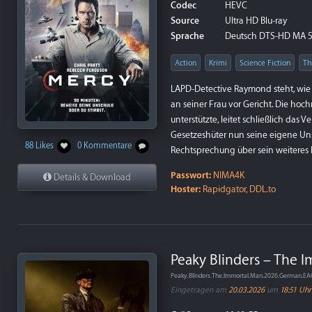
Codec
HEVC
Source
Ultra HD Blu-ray
Sprache
Deutsch DTS-HD MA 5.1,
Action
Krimi
Science Fiction
Th
LAPD-Detective Raymond steht, wie
an seiner Frau vor Gericht. Die hoc
unterstützte, leitet schließlich das
Gesetzeshüter nun seine eigene Uns
88 Likes
0 Kommentare
Rechtsprechung über sein weiteres 
Passwort:
NIMA4K
Details & Download
Hoster:
Rapidgator, DDL.to
Peaky Blinders – The 
Peaky.Blinders.The.Immortal.Man.2026.German.E
Eingetragen am
20.03.2026
um
18:51 Uhr