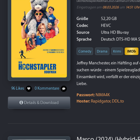
Der.Hochstapler.Roofman.2025.German.DTSHD.Du
Eingetragen am
08.03.2026
um
14:51 Uhr
Größe
52,20 GB
Codec
HEVC
Source
Ultra HD Blu-ray
Sprache
Deutsch DTS-HD MA 5.1,
Comedy
Drama
Krimi
IMDb
Jeffrey Manchester, ein Häftling au
suchen würde - einem Spielzeuglade
Einsamkeit wird, verfällt er der ein
Liebe.
96 Likes
0 Kommentare
Passwort:
NIMA4K
Hoster:
Rapidgator, DDL.to
Details & Download
Marco (2024) (Hybrid