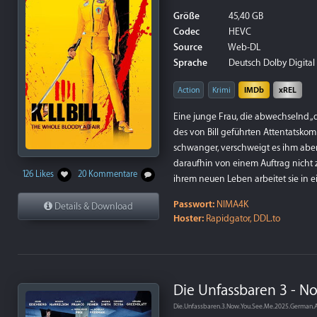
Größe
45,40 GB
Codec
HEVC
Source
Web-DL
Sprache
Deutsch Dolby Digital P
Action
Krimi
IMDb
xREL
Eine junge Frau, die abwechselnd „d
des von Bill geführten Attentatskomm
schwanger, verschweigt es ihm aber. 
daraufhin von einem Auftrag nicht zu
126 Likes
20 Kommentare
ihrem neuen Leben arbeitet sie in e
Passwort:
NIMA4K
Details & Download
Hoster:
Rapidgator, DDL.to
Die Unfassbaren 3 - N
Die.Unfassbaren.3.Now.You.See.Me.2025.German