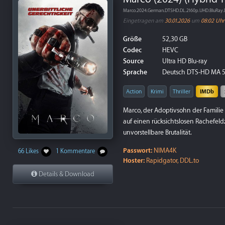
Marco.2024.German.DTSHD.DL.2160p.UHD.BluRay.
Eingetragen am
30.01.2026
um
08:02 Uhr
Größe
52,30 GB
Codec
HEVC
Source
Ultra HD Blu-ray
Sprache
Deutsch DTS-HD MA 5.
Action
Krimi
Thriller
IMDb
Marco, der Adoptivsohn der Familie
auf einen rücksichtslosen Rachefeldz
unvorstellbare Brutalität.
Passwort:
NIMA4K
66 Likes
1 Kommentare
Hoster:
Rapidgator, DDL.to
Details & Download