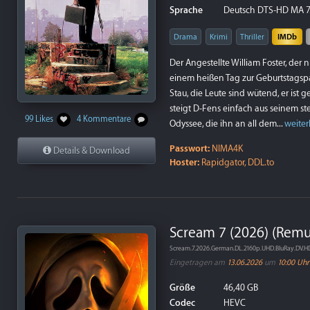
Sprache
Deutsch DTS-HD MA 7.1 
Drama
Krimi
Thriller
IMDb
Der Angestellte William Foster, der 
einem heißen Tag zur Geburtstagspart
Stau, die Leute sind wütend, er ist 
steigt D-Fens einfach aus seinem s
99 Likes
4 Kommentare
Odyssee, die ihn an all dem...
weiter
Passwort:
NIMA4K
Details & Download
Hoster:
Rapidgator, DDL.to
Scream 7 (2026) (Remu
Scream.7.2026.German.DL.2160p.UHD.BluRay.DV.
Eingetragen am
13.06.2026
um
10:00 Uhr
Größe
46,40 GB
Codec
HEVC