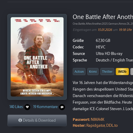
One Battle After Anot
One.Battle.After.Another.2025.German.Atmos.DL.
Eingetragen am
15.01.2026
um
19:18 Uhr
Größe
67,30 GB
Codec
HEVC
Source
Ultra HD Blu-ray
Sprache
Deutsch / English True
Action
Krimi
Thriller
IMDb
Vor 16 Jahren hat die Widerstandsg
Fängen des skrupellosen United Stat
Danach verschwanden die Widerstän
Ferguson, von der Bildfläche. Heute 
140 Likes
19 Kommentare
damalige ICE-Colonel Steven J. Lo
Passwort:
NIMA4K
Details & Download
Hoster:
Rapidgator, DDL.to