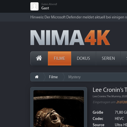
Guten Abend!
Gast
Hinweis: Der Microsoft Defender meldet aktuell bei einigen ra
FILME
DOKUS
SERIEN
Filme
Mystery
Lee Cronin's
Lee.Cronins.The.Mummy.2026
Eingetragen am
21.07.2
Größe
71,80 G
Codec
HEVC
Source
Ultra HD