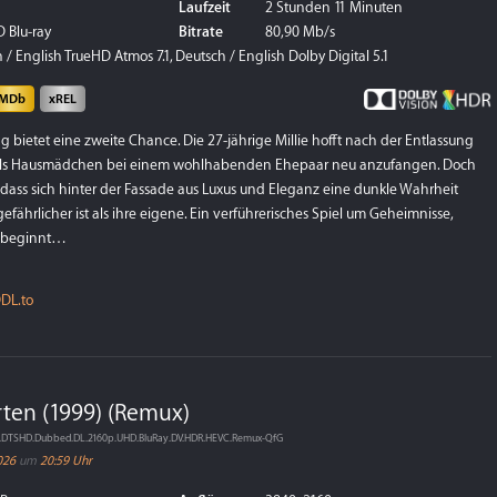
Laufzeit
2 Stunden 11 Minuten
 Blu-ray
Bitrate
80,90 Mb/s
/ English TrueHD Atmos 7.1, Deutsch / English Dolby Digital 5.1
IMDb
xREL
 bietet eine zweite Chance. Die 27-jährige Millie hofft nach der Entlassung
als Hausmädchen bei einem wohlhabenden Ehepaar neu anzufangen. Doch
 dass sich hinter der Fassade aus Luxus und Eleganz eine dunkle Wahrheit
gefährlicher ist als ihre eigene. Ein verführerisches Spiel um Geheimnisse,
 beginnt…
DL.to
rten (1999) (Remux)
an.DTSHD.Dubbed.DL.2160p.UHD.BluRay.DV.HDR.HEVC.Remux-QfG
026
um
20:59 Uhr