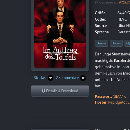
Eingetragen am
07.03.2
Größe
84,40 
Codec
HEVC
Source
Ultra HD
Sprache
Deutsch
Drama
Horror
My
Der junge Staatsanw
mächtigste Kanzlei d
geheimnisvolle John M
dem Rausch von Mach
96 Likes
2 Kommentare
unheimlicher Vorfälle
hat.
Details & Download
Passwort:
NIMA4K
Hoster:
Rapidgator, D