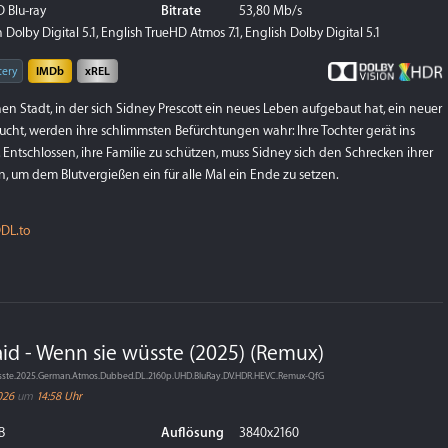
 Blu-ray
Bitrate
53,80 Mb/s
Dolby Digital 5.1, English TrueHD Atmos 7.1, English Dolby Digital 5.1
tery
IMDb
xREL
hen Stadt, in der sich Sidney Prescott ein neues Leben aufgebaut hat, ein neuer
aucht, werden ihre schlimmsten Befürchtungen wahr: Ihre Tochter gerät ins
 Entschlossen, ihre Familie zu schützen, muss Sidney sich den Schrecken ihrer
, um dem Blutvergießen ein für alle Mal ein Ende zu setzen.
DL.to
d - Wenn sie wüsste (2025) (Remux)
sste.2025.German.Atmos.Dubbed.DL.2160p.UHD.BluRay.DV.HDR.HEVC.Remux-QfG
026
um
14:58 Uhr
B
Auflösung
3840x2160