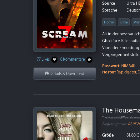
Source
Ultra HD
Sprache
Deutsch 
Horror
Krimi
Mys
Als in der beschaulic
Ghostface-Killer auft
Visier der Ermordung.
Vergangenheit stellen
77 Likes
0 Kommentare
Passwort:
NIMA4K
Hoster:
Rapidgator, D
Details & Download
The Housemai
The.Housemaid.Wenn.sie.wue
Eingetragen am
02.05.2
Größe
81,80 G