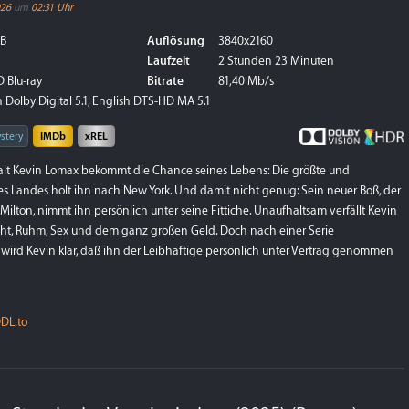
026
um
02:31 Uhr
GB
Auflösung
3840x2160
Laufzeit
2 Stunden 23 Minuten
 Blu-ray
Bitrate
81,40 Mb/s
 Dolby Digital 5.1, English DTS-HD MA 5.1
stery
IMDb
xREL
alt Kevin Lomax bekommt die Chance seines Lebens: Die größte und
es Landes holt ihn nach New York. Und damit nicht genug: Sein neuer Boß, der
ilton, nimmt ihn persönlich unter seine Fittiche. Unaufhaltsam verfällt Kevin
t, Ruhm, Sex und dem ganz großen Geld. Doch nach einer Serie
 wird Kevin klar, daß ihn der Leibhaftige persönlich unter Vertrag genommen
DL.to