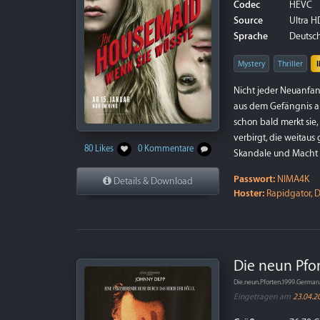
Codec
HEVC
Source
Ultra HD
Sprache
Deutsch 
Mystery
Thriller
Nicht jeder Neuanfang
aus dem Gefängnis 
schon bald merkt sie,
verbirgt, die weitaus 
80 Likes
0 Kommentare
Skandale und Macht
Passwort:
NIMA4K
Details & Download
Hoster:
Rapidgator, D
Die neun Pfo
Die.neun.Pforten.1999.Germ
Eingetragen am
23.04.2