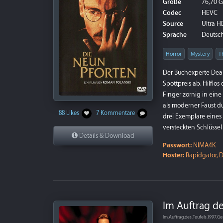
Größe
76,70 
Codec
HEVC
Source
Ultra HD
Sprache
Deutsch 
Horror
Mystery
Th
Der Buchexperte Dean
Spottpreis ab. Hilflo
Finger zornig in eine
als moderner Faust du
88 Likes
7 Kommentare
drei Exemplare eines 
versteckten Schlüssel
Details & Download
Passwort:
NIMA4K
Hoster:
Rapidgator, D
Im Auftrag de
Im.Auftrag.des.Teufels.1997