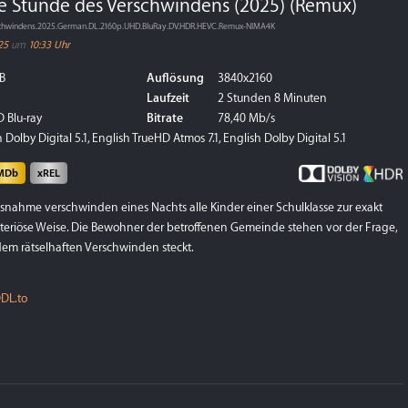
e Stunde des Verschwindens (2025) (Remux)
schwindens.2025.German.DL.2160p.UHD.BluRay.DV.HDR.HEVC.Remux-NIMA4K
25
um
10:33 Uhr
B
Auflösung
3840x2160
Laufzeit
2 Stunden 8 Minuten
 Blu-ray
Bitrate
78,40 Mb/s
Dolby Digital 5.1, English TrueHD Atmos 7.1, English Dolby Digital 5.1
MDb
xREL
usnahme verschwinden eines Nachts alle Kinder einer Schulklasse zur exakt
steriöse Weise. Die Bewohner der betroffenen Gemeinde stehen vor der Frage,
dem rätselhaften Verschwinden steckt.
DL.to