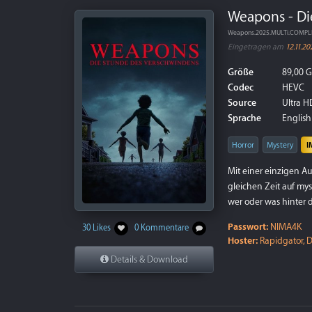
Weapons - Di
Weapons.2025.MULTi.COMPL
Eingetragen am
12.11.20
Größe
89,00 
Codec
HEVC
Source
Ultra HD
Sprache
English 
Horror
Mystery
I
Mit einer einzigen A
gleichen Zeit auf my
wer oder was hinter 
Passwort:
NIMA4K
30 Likes
0 Kommentare
Hoster:
Rapidgator, D
Details & Download