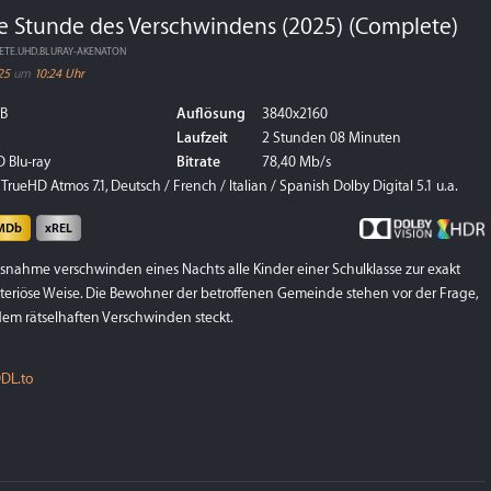
e Stunde des Verschwindens (2025) (Complete)
ETE.UHD.BLURAY-AKENATON
25
um
10:24 Uhr
GB
Auflösung
3840x2160
Laufzeit
2 Stunden 08 Minuten
 Blu-ray
Bitrate
78,40 Mb/s
TrueHD Atmos 7.1, Deutsch / French / Italian / Spanish Dolby Digital 5.1 u.a.
MDb
xREL
usnahme verschwinden eines Nachts alle Kinder einer Schulklasse zur exakt
steriöse Weise. Die Bewohner der betroffenen Gemeinde stehen vor der Frage,
dem rätselhaften Verschwinden steckt.
DL.to