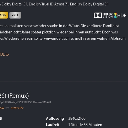
Dolby Digital 5.1, English TrueHD Atmos 7.1, English Dolby Digital 5.1
MDb
xREL
s Journalisten verschwindet spurlos in der Wüste. Die zerrüttete Familie ist
Mädchen acht Jahre später plötzlich wieder bei ihnen auftaucht. Doch was
ges Wiedersehen sein sollte, verwandelt sich schnell in einen wahren Albtraum.
DL.to
26) (Remux)
60p.UHD.BluRay.DV.HDR.HEVC.Remux-NIMA4K
026
um
10:00 Uhr
GB
Auflösung
3840x2160
Laufzeit
1 Stunde 53 Minuten