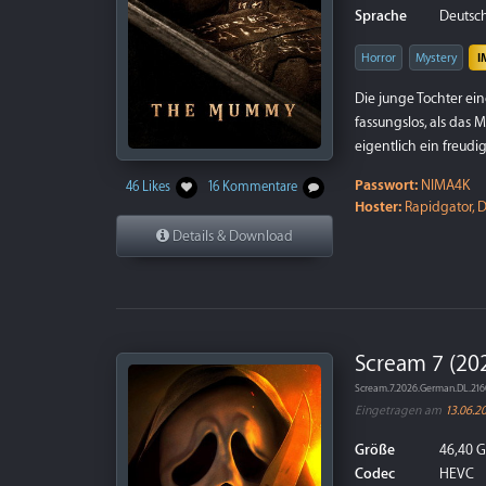
Sprache
Deutsch 
Horror
Mystery
I
Die junge Tochter eine
fassungslos, als das 
eigentlich ein freudi
Passwort:
NIMA4K
46 Likes
16 Kommentare
Hoster:
Rapidgator, D
Details & Download
Scream 7 (20
Scream.7.2026.German.DL.21
Eingetragen am
13.06.2
Größe
46,40 
Codec
HEVC