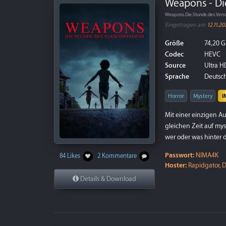
Weapons - Di
Weapons.Die.Stunde.des.Ver
Eingetragen am
12.11.20
Größe
74,20 G
Codec
HEVC
Source
Ultra HD
Sprache
Deutsch 
Horror
Mystery
I
Mit einer einzigen A
gleichen Zeit auf my
wer oder was hinter 
Passwort:
NIMA4K
84 Likes
2 Kommentare
Hoster:
Rapidgator, D
Details & Download