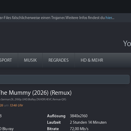
r-Files fälschlicherweise einen Trojaner. Weitere Infos findest du
hier
...
Yo
SPORT
MUSIK
REGRADES
HD & MEHR
 The Mummy (2026) (Remux)
.German.DL.2160p.UHD.BluRay.DV.HDR.HEVC.Remux-QfG
026
um
13:46 Uhr
B
Auflösung
3840x2160
Laufzeit
2 Stunden 14 Minuten
 Blu-ray
Bitrate
72,00 Mb/s