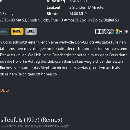
GB
Auflösung
3840x2160
Laufzeit
2 Stunden 13 Minuten
 Blu-ray
Bitrate
74,80 Mb/s
DTS-HD MA 5.1, English Dolby TrueHD Atmos 7.1, English Dolby Digital 5.1
riller
IMDb
xREL
 Corso schwatzt einer Klientin eine wertvolle Don-Quijote-Ausgabe für einen
s dabei zusehen muss der gelähmte Gatte, der nichts anderes tun kann, als seine
 Decke zu krallen. Weil biblische Gerechtigkeit aber sein muss, geht Corso dann
rch die Hölle. Im Auftrag des dubiosen Boris Balkan vergleicht er die letzten
Buches miteinander, das Mephisto nicht nur mitverfasst, sondern auch als
 zu seinem Reich genutzt haben soll.
DL.to
s Teufels (1997) (Remux)
.German.AC3D.DL.2160p.UHD.BluRay.DV.HDR.HEVC.Remux-QfG