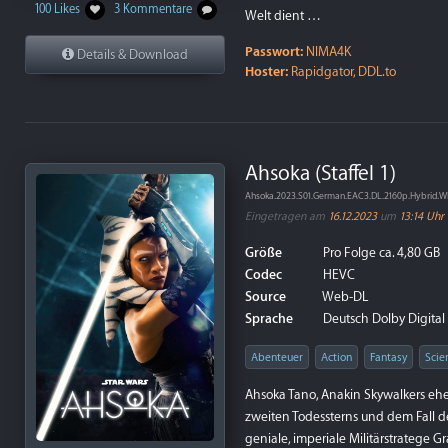
100 Likes
3 Kommentare
Welt dient …
Passwort:
NIMA4K
Details & Download
Hoster:
Rapidgator, DDL.to
Ahsoka (Staffel 1)
Ahsoka.2023.S01.German.EAC3.DL.2160p.Hybrid.
Eingetragen am
16.12.2023
um
13:14 Uhr
Größe
Pro Folge ca. 4,80 GB
Codec
HEVC
Source
Web-DL
Sprache
Deutsch Dolby Digital P
Abenteuer
Action
Fantasy
Scie
Ahsoka Tano, Anakin Skywalkers ehe
zweiten Todessterns und dem Fall 
geniale, imperiale Militärstratege 