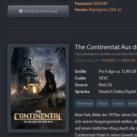
Passwort:
NIMA4K
Hoster:
Rapidgator, DDL.to
Details & Download
The Continental: Aus de
The.Continental.Aus.der.Welt.von.John.Wick.2023
Eingetragen am
17.12.2023
um
03:01 Uhr
Größe
Pro Folge ca. 12,80 GB
Codec
HEVC
Source
Web-DL
Sprache
Deutsch Dolby Digital P
Abenteuer
Action
Drama
Krimi
New York, Mitte der 1970er Jahre: 
sich seiner Vergangenheit stellen, d
auf einen tödlichen Weg durch die 
Continental Hotel in seine Gewalt zu