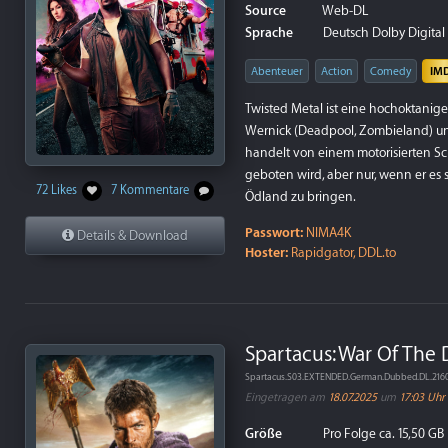
Source
Web-DL
Sprache
Deutsch Dolby Digital P
Abenteuer
Action
Comedy
IM
Twisted Metal ist eine hochoktanig
Wernick (Deadpool, Zombieland) und
handelt von einem motorisierten S
geboten wird, aber nur, wenn er es s
72 Likes
7 Kommentare
Ödland zu bringen.
Passwort:
NIMA4K
Details & Download
Hoster:
Rapidgator, DDL.to
Spartacus: War Of The
Spartacus.S03.EXTENDED.German.Dubbed.DL.216
Eingetragen am
18.07.2025
um
17:03 Uhr
Größe
Pro Folge ca. 15,50 GB