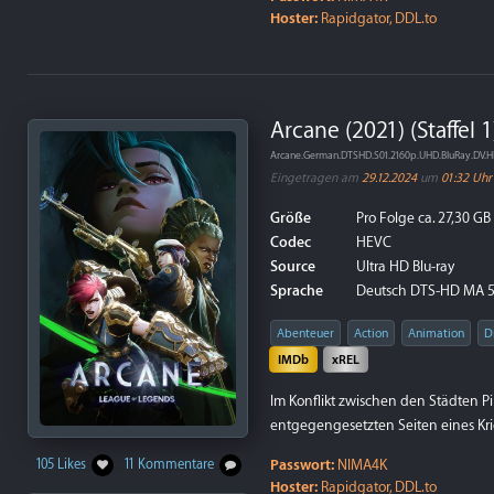
Hoster:
Rapidgator, DDL.to
Arcane (2021) (Staffel 
Arcane.German.DTSHD.S01.2160p.UHD.BluRay.DV.
Eingetragen am
29.12.2024
um
01:32 Uhr
Größe
Pro Folge ca. 27,30 GB
Codec
HEVC
Source
Ultra HD Blu-ray
Sprache
Deutsch DTS-HD MA 5.
Abenteuer
Action
Animation
D
IMDb
xREL
Im Konflikt zwischen den Städten P
entgegengesetzten Seiten eines K
Passwort:
NIMA4K
105 Likes
11 Kommentare
Hoster:
Rapidgator, DDL.to