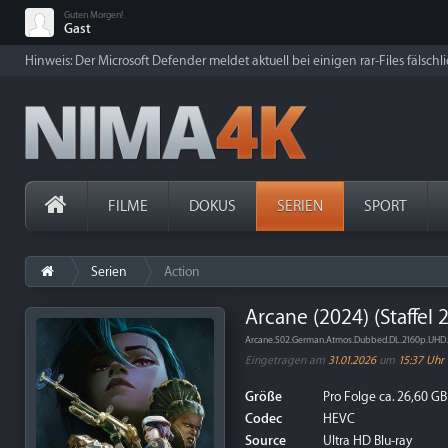
Guten Morgen!
Gast
Hinweis: Der Microsoft Defender meldet aktuell bei einigen rar-Files fälschl
FILME
DOKUS
SERIEN
SPORT
Serien
Action
Arcane (2024) (Staffel 
Arcane.S02.German.Atmos.Dubbed.DL.2160p.UHD
Eingetragen am
31.01.2026
um
15:37 Uhr
Größe
Pro Folge ca. 26,60 GB
Codec
HEVC
Source
Ultra HD Blu-ray