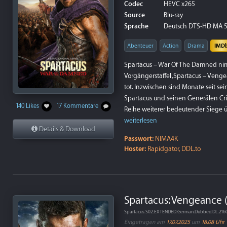
Codec
HEVC x265
Source
Blu-ray
Sprache
Deutsch DTS-HD MA 5.
Abenteuer
Action
Drama
IMD
Spartacus – War Of The Damned nimm
Vorgängerstaffel ‚Spartacus – Venge
tot. Inzwischen sind Monate seit s
Spartacus und seinen Generälen Cr
140 Likes
17 Kommentare
Reihe weiterer bedeutender Siege üb
weiterlesen
Details & Download
Passwort:
NIMA4K
Hoster:
Rapidgator, DDL.to
Spartacus: Vengeance (
Spartacus.S02.EXTENDED.German.Dubbed.DL.216
Eingetragen am
17.07.2025
um
18:08 Uhr