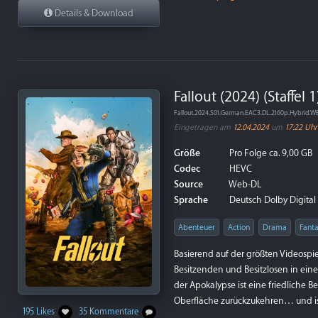
Details & Download
Fallout (2024) (Staffel 
Fallout.2024.S01.German.EAC3.DL.2160p.Hybrid.
Eingetragen am
12.04.2024
um
17:22 Uhr
Größe
Pro Folge ca. 9,00 GB
Codec
HEVC
Source
Web-DL
Sprache
Deutsch Dolby Digital P
Abenteuer
Action
Drama
Fant
Basierend auf der größten Videospiel
Besitzenden und Besitzlosen in einer
der Apokalypse ist eine friedlich
Oberfläche zurückzukehren… und ist 
195 Likes
35 Kommentare