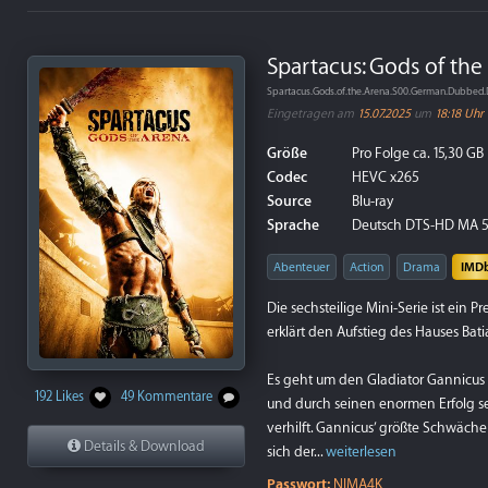
Spartacus: Gods of the
Spartacus.Gods.of.the.Arena.S00.German.Dubbed
Eingetragen am
15.07.2025
um
18:18 Uhr
Größe
Pro Folge ca. 15,30 GB
Codec
HEVC x265
Source
Blu-ray
Sprache
Deutsch DTS-HD MA 5.
Abenteuer
Action
Drama
IMD
Die sechsteilige Mini-Serie ist ein 
erklärt den Aufstieg des Hauses Bati
Es geht um den Gladiator Gannicus 
192 Likes
49 Kommentare
und durch seinen enormen Erfolg s
verhilft. Gannicus’ größte Schwächen
Details & Download
sich der...
weiterlesen
Passwort:
NIMA4K