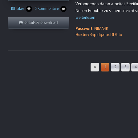
Verborgenen daran arbeitet, Streitk
101 Likes
5 Kommentare
Neuen Republik zu sichern, macht s
weiterlesen
Details & Download
Passwort:
NIMA4K
Hoster:
Rapidgator, DDL.to
1
2
3
4