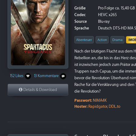
Größe
Pro Folge ca. 15,40 GB
Codec
HEVC x265
Source
Blu-ray
Sprache
Deutsch DTS-HD MA 5.
Abenteuer
Action
Drama
IMD
Nach der blutigen Flucht aus dem Ha
Rebellion an, die bis in das Herz d
ist inzwischen jedoch zum Prätor au
Truppen nach Capua, um die immer 
152 Likes
13 Kommentare
bevor die Revolution Überhand nimm
Rache für die Versklavung und den T
Details & Download
die Revolution?
Passwort:
NIMA4K
Hoster:
Rapidgator, DDL.to