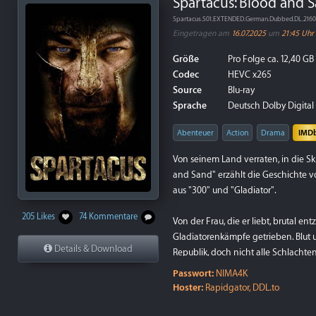
Spartacus: Blood and S
Spartacus.S01.EXTENDED.German.Dubbed.DL.216
Eingetragen am
16.07.2025
um
21:45 Uhr
Größe
Pro Folge ca. 12,40 GB
Codec
HEVC x265
Source
Blu-ray
Sprache
Deutsch Dolby Digital 5
Abenteuer
Action
Drama
IMD
Von seinem Land verraten, in die S
and Sand" erzählt die Geschichte 
aus "300" und "Gladiator".
205 Likes
74 Kommentare
Von der Frau, die er liebt, brutal en
Gladiatorenkämpfe getrieben. Blut u
Details & Download
Republik, doch nicht alle Schlachte
Passwort:
NIMA4K
Hoster:
Rapidgator, DDL.to