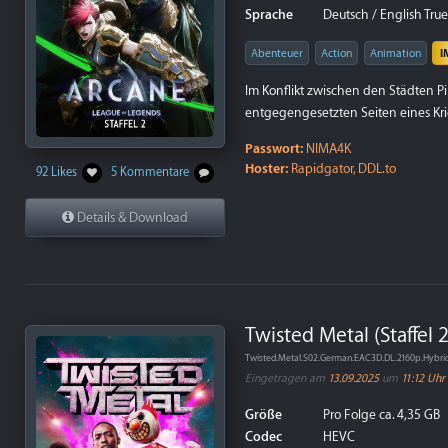
Sprache
Deutsch / English True
Abenteuer
Action
Animation
I
Im Konflikt zwischen den Städten P
entgegengesetzten Seiten eines K
Passwort:
NIMA4K
Hoster:
Rapidgator, DDL.to
92 Likes
5 Kommentare
Details & Download
Twisted Metal (Staffel 2
Twisted.Metal.S02.German.EAC3D.DL.2160p.Hybr
Eingetragen am
13.09.2025
um
11:12 Uhr
Größe
Pro Folge ca. 4,35 GB
Codec
HEVC