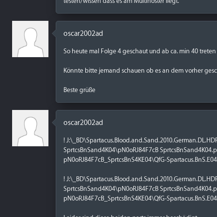
testen/wissen dass es am Multihoster liegt.
oscar2002ad
So heute mal Folge 4 geschaut und ab ca. min 40 treten 
Könnte bitte jemand schauen ob es an dem vorher gesc
Beste grüße
oscar2002ad
! J:\_BD\Spartacus.Blood.and.Sand.2010.German.DL
SprtcsBnSand4K04\pN0oRJ84F7cB SprtcsBnSand4K04.par
pN0oRJ84F7cB_SprtcsBnS4KE04\QfG-Spartacus.BnS.E04.D
! J:\_BD\Spartacus.Blood.and.Sand.2010.German.DL
SprtcsBnSand4K04\pN0oRJ84F7cB SprtcsBnSand4K04.part
pN0oRJ84F7cB_SprtcsBnS4KE04\QfG-Spartacus.BnS.E04.Di