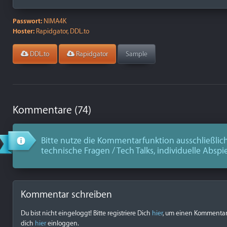
Passwort:
NIMA4K
Hoster:
Rapidgator, DDL.to
DDL.to
Rapidgator
Sample
Kommentare (74)
Bitte nutze die Kommentarfunktion ausschließlich
technische Fragen / Tech Talks, individuelle Abspi
Kommentar schreiben
Du bist nicht eingeloggt! Bitte registriere Dich
hier
, um einen Kommentar z
dich
hier
einloggen.