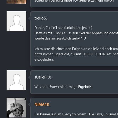
Scheunen Dank für diese TOP Serie. Bitte mehr davon
trello55
Danke, Click'n'Load funktioniert jetzt :-)
Hatte es mit "..BnS4K.." zu tun? Vor der Anpassung dachte
wurde das nur zusätzlich gefixt? :D
Ich musste die einzelnen Folgen anschließend noch umbe
hatte nicht ausgereicht, nur mit .S01E01. .S02E02. etc. h
etc. geladen.
sUsPeRiUs
Was nen Unterschied.. mega Ergebnis!
NIMA4K
Ein kleiner Bug im Filecrypt-System... Die Links, CnL und 