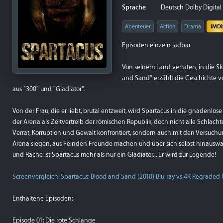
Sprache
Deutsch Dolby Digital 5
Abenteuer
Action
Drama
IMD
Episoden einzeln ladbar
Von seinem Land verraten, in die S
and Sand" erzählt die Geschichte 
aus "300" und "Gladiator".
Von der Frau, die er liebt, brutal entzweit, wird Spartacus in die gnadenlo
der Arena als Zeitvertreib der römischen Republik, doch nicht alle Schlach
Verrat, Korruption und Gewalt konfrontiert, sondern auch mit den Versuc
Arena siegen, aus Feinden Freunde machen und über sich selbst hinausw
und Rache ist Spartacus mehr als nur ein Gladiator... Er wird zur Legende!
Screenvergleich: Spartacus: Blood and Sand (2010) Blu-ray vs 4K Regraded
Enthaltene Episoden:
Episode 01: Die rote Schlange