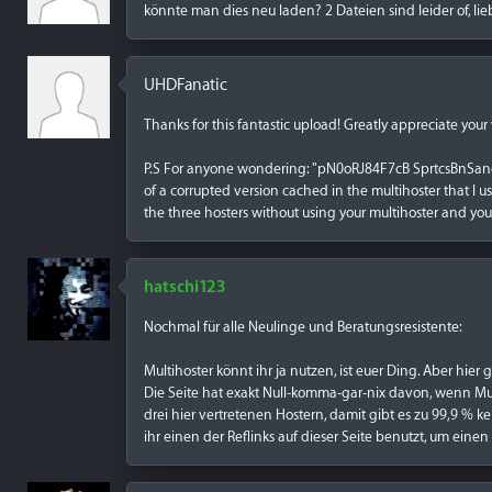
könnte man dies neu laden? 2 Dateien sind leider of, lie
UHDFanatic
Thanks for this fantastic upload! Greatly appreciate your 
P.S For anyone wondering: "pN0oRJ84F7cB SprtcsBnSand4K
of a corrupted version cached in the multihoster that I us
the three hosters without using your multihoster and you'
hatschi123
Nochmal für alle Neulinge und Beratungsresistente:
Multihoster könnt ihr ja nutzen, ist euer Ding. Aber hie
Die Seite hat exakt Null-komma-gar-nix davon, wenn Mul
drei hier vertretenen Hostern, damit gibt es zu 99,9 % ke
ihr einen der Reflinks auf dieser Seite benutzt, um ein