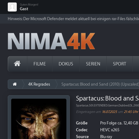
Guten Morgen!
Gast
Hinweis: Der Microsoft Defender meldet aktuell bei einigen rar-Files fälschl
FILME
DOKUS
SERIEN
SPORT
4K Regrades
Spartacus: Blood and Sand (2010) (Upscaled
Spartacus: Blood and S
Spartacus.S01.EXTENDED.German.Dubbed.DL.216
Eingetragen am
16.07.2025
um
21:45 Uhr
Größe
Pro Folge ca. 12,40 GB
Codec
HEVC x265
Source
Blu-ray