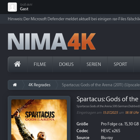
Grüß dich!
Gast
Hinweis: Der Microsoft Defender meldet aktuell bei einigen rar-Files fälschl
FILME
DOKUS
SERIEN
SPORT
4K Regrades
Spartacus: Gods of the Arena (2011) (Upscal
Spartacus: Gods of the
Spartacus.Gods.of.the.Arena.S00.German.Dubbed
Eingetragen am
15.07.2025
um
18:18 Uhr
Größe
Pro Folge ca. 15,30 GB
Codec
HEVC x265
Source
Blu-ray