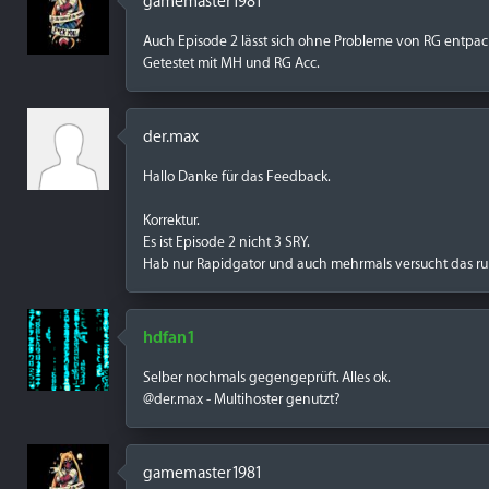
gamemaster1981
Auch Episode 2 lässt sich ohne Probleme von RG entpac
Getestet mit MH und RG Acc.
der.max
Hallo Danke für das Feedback.
Korrektur.
Es ist Episode 2 nicht 3 SRY.
Hab nur Rapidgator und auch mehrmals versucht das r
hdfan1
Selber nochmals gegengeprüft. Alles ok.
@der.max - Multihoster genutzt?
gamemaster1981