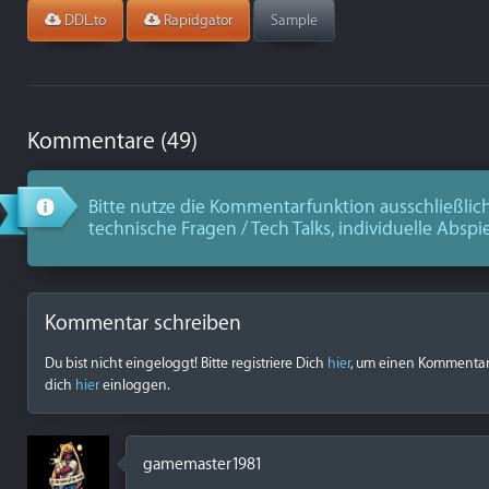
DDL.to
Rapidgator
Sample
Kommentare (49)
Bitte nutze die Kommentarfunktion ausschließlich
technische Fragen / Tech Talks, individuelle Abspi
Kommentar schreiben
Du bist nicht eingeloggt! Bitte registriere Dich
hier
, um einen Kommentar z
dich
hier
einloggen.
gamemaster1981