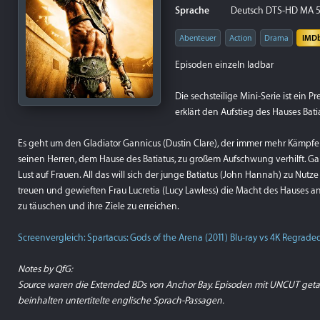
Sprache
Deutsch DTS-HD MA 5.
Abenteuer
Action
Drama
IMD
Episoden einzeln ladbar
Die sechsteilige Mini-Serie ist ein 
erklärt den Aufstieg des Hauses Bati
Es geht um den Gladiator Gannicus (Dustin Clare), der immer mehr Kämpfe
seinen Herren, dem Hause des Batiatus, zu großem Aufschwung verhilft. G
Lust auf Frauen. All das will sich der junge Batiatus (John Hannah) zu Nu
treuen und gewieften Frau Lucretia (Lucy Lawless) die Macht des Hauses an 
zu täuschen und ihre Ziele zu erreichen.
Screenvergleich: Spartacus: Gods of the Arena (2011) Blu-ray vs 4K Regrad
Notes by QfG:
Source waren die Extended BDs von Anchor Bay. Episoden mit UNCUT getag
beinhalten untertitelte englische Sprach-Passagen.