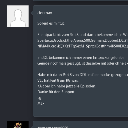
der.max
So leid es mir tut.
Er entpackt bis zum Part 8 und dann bekomme ich in Win
Spartacus.Gods.of.the.Arena.S00.German.Dubbed.DL.
NIMA4K.org\kQXXzTTgSexM_SprtcsGdsfthrn4KS00E02.part
Im JDL bekomme ich immer einen Entpackungsfehler.
Gerade nochmals gesaugt. Ist dasselbe mit oder ohne a
Habe mir dann Part 8 von DDL im free modus gezogen,
VLL hat Part 8 am RG was.
KA aber ich habe jetzt alle Episoden.
Danke für den Support
Lg
Max