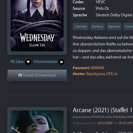
Codec
HEVC
Source
Web-DL
Sprache
Deutsch Dolby Digital P
Comedy
Fantasy
Mystery
Scien
Wednesday Addams wird auf die Neve
ihre übersinnlichen Kräfte zu behe
zu stoppen und das übernatürliche 
hat – und das alles, während sie ih
195 Likes
0 Kommentare
Passwort:
NIMA4K
Hoster:
Rapidgator, DDL.to
Details & Download
Arcane (2021) (Staffel 
Arcane.German.DTSHD.S01.2160p.UHD.BluRay.DV.
Eingetragen am
29.12.2024
um
01:32 Uhr