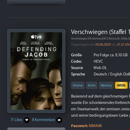
Verschwiegen (Staffel 
Verschwiegen.S01.German.EAC3.Atmos.DL.2160p
Eingetragen am
03.06.2020
um
21:12 Uhr
Größe
Pro Folge ca. 9,10 GB
Codec
HEVC
Source
Web-DL
Sprache
Deutsch / English Dolb
Drama
Krimi
Mystery
IMDb
Basierend auf dem gleichnamigen R
wurde: Ein schockierendes Verbreche
ein Staatsanwalt, der zerrissen zwi
und seiner bedingungslosen Liebe 
71 Likes
8 Kommentare
Passwort:
NIMA4K