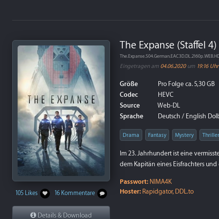
The Expanse (Staffel 4)
The.Expanse.S04.German.EAC3D.DL.2160p.WEB.H
Eingetragen am
04.06.2020
um
19:16 Uhr
Größe
Pro Folge ca. 5,30 GB
Codec
HEVC
Source
Web-DL
Sprache
Deutsch / English Dolby
Drama
Fantasy
Mystery
Thrille
Im 23. Jahrhundert ist eine vermis
dem Kapitän eines Eisfrachters und 
Passwort:
NIMA4K
Hoster:
Rapidgator, DDL.to
105 Likes
16 Kommentare
Details & Download