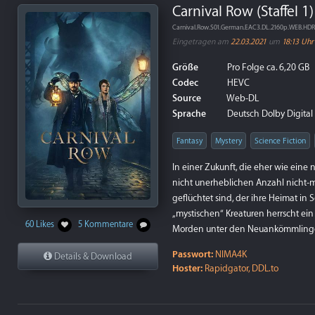
Carnival Row (Staffel 1)
Carnival.Row.S01.German.EAC3.DL.2160p.WEB.HD
Eingetragen am
22.03.2021
um
18:13 Uhr
Größe
Pro Folge ca. 6,20 GB
Codec
HEVC
Source
Web-DL
Sprache
Deutsch Dolby Digital P
Fantasy
Mystery
Science Fiction
In einer Zukunft, die eher wie eine
nicht unerheblichen Anzahl nicht-
geflüchtet sind, der ihre Heimat i
„mystischen“ Kreaturen herrscht ein 
60 Likes
5 Kommentare
Morden unter den Neuankömmlin
Passwort:
NIMA4K
Details & Download
Hoster:
Rapidgator, DDL.to