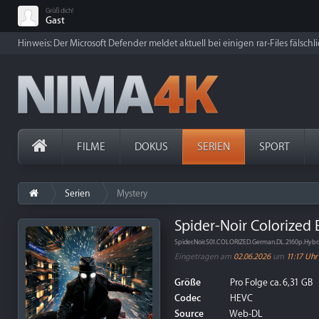
Grüß dich!
Gast
Hinweis: Der Microsoft Defender meldet aktuell bei einigen rar-Files fälschl
FILME
DOKUS
SERIEN
SPORT
Serien
Mystery
Spider-Noir Colorized Ed
Spider.Noir.S01.COLORIZED.German.DL.2160p.Hyb
Eingetragen am
02.06.2026
um
11:17 Uhr
Größe
Pro Folge ca. 6,31 GB
Codec
HEVC
Source
Web-DL