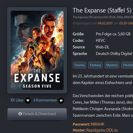
The Expanse (Staffel 5)
The.Expanse.S05.German.EAC3D.DL.2160p.WEB.H
Eingetragen am
04.02.2021
um
05:30 Uhr
Größe
Pro Folge ca. 5,60 GB
Codec
HEVC
Source
Web-DL
Sprache
Deutsch Dolby Digital P
Drama
Fantasy
Mystery
Thrille
Im 23. Jahrhundert ist eine vermis
dem Kapitän eines Eisfrachters und 
Das Verschwinden der reichen politi
101 Likes
6 Kommentare
Ceres, Joe Miller (Thomas Jane), de
Politikerin Chrisjen Avasarala (Sh
Details & Download
Spannungen zwischen Erde, Mars und
Passwort:
NIMA4K
Hoster:
Rapidgator, DDL.to