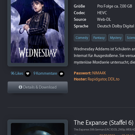
Größe
Pro Folge ca. 7,00 GB
Codec
HEVC
Source
Web-DL
Sprache
Deutsch Dolby Digital P
Comedy
Fantasy
Mystery
Scien
Wednesday Addams ist Schülerin a
Internat für Ausgestoßene. Sie vers
mysteriöse Mordserie untersucht, di
Passwort:
NIMA4K
96 Likes
9 Kommentare
Hoster:
Rapidgator, DDL.to
Details & Download
The Expanse (Staffel 6)
The.Expanse.S06.German.EAC3D.DL.2160p.WEB.H