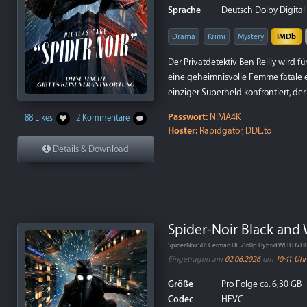
Sprache
Deutsch Dolby Digital P
Drama
Krimi
Mystery
IMDb
Der Privatdetektiv Ben Reilly wird fü
eine geheimnisvolle Femme fatale e
einziger Superheld konfrontiert, der
Passwort:
NIMA4K
88 Likes
2 Kommentare
Hoster:
Rapidgator, DDL.to
Details & Download
Spider-Noir Black and W
Spider.Noir.S01.German.DL.2160p.Hybrid.WEB.DV.
Eingetragen am
02.06.2026
um
10:41 Uhr
Größe
Pro Folge ca. 6,30 GB
Codec
HEVC