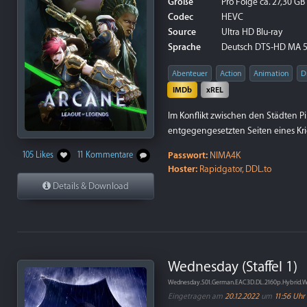
Größe
Pro Folge ca. 27,30 GB
Codec
HEVC
Source
Ultra HD Blu-ray
Sprache
Deutsch DTS-HD MA 5.
Abenteuer
Action
Animation
D
IMDb
xREL
Im Konflikt zwischen den Städten P
entgegengesetzten Seiten eines K
Passwort:
NIMA4K
105 Likes
11 Kommentare
Hoster:
Rapidgator, DDL.to
Details & Download
Wednesday (Staffel 1)
Wednesday.S01.German.EAC3D.DL.2160p.Hybrid.
Eingetragen am
20.12.2022
um
11:56 Uhr