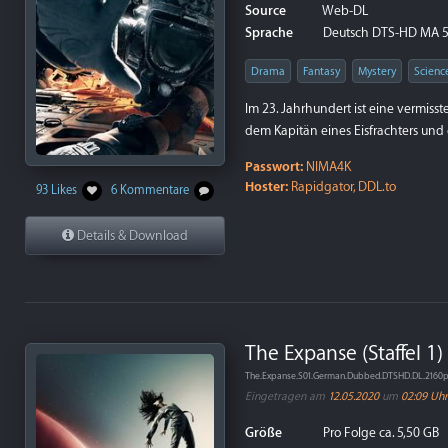
Source
Web-DL
Sprache
Deutsch DTS-HD MA 5.
Drama
Fantasy
Mystery
Scienc
Im 23. Jahrhundert ist eine vermis
dem Kapitän eines Eisfrachters und 
Passwort:
NIMA4K
Hoster:
Rapidgator, DDL.to
93 Likes
6 Kommentare
Details & Download
The Expanse (Staffel 1)
The.Expanse.S01.German.Dubbed.DTSHD.DL.2160
Eingetragen am
12.05.2020
um
02:09 Uhr
Größe
Pro Folge ca. 5,50 GB