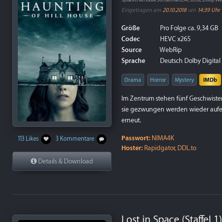
Spuk.in.Hill.House.S01.German.EAC3D.DL.2160p.
Eingetragen am
20.10.2018
um
14:39 Uhr
Größe
Pro Folge ca. 9,34 GB
Codec
HEVC x265
Source
WebRip
Sprache
Deutsch Dolby Digital P
Drama
Horror
Mystery
IMDb
Im Zentrum stehen fünf Geschwister
sie gezwungen werden wieder aufein
erneut.
Passwort:
NIMA4K
113 Likes
3 Kommentare
Hoster:
Rapidgator, DDL.to
Details & Download
Lost in Space (Staffel 1)