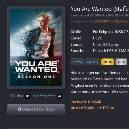
You Are Wanted (Staffe
You.Are.Wanted.S01.UHD.BluRay.2160p.DTS-HD.M
Eingetragen am
23.12.2017
um
08:32 Uhr
Größe
Pro Folge ca. 16,50 GB
Codec
HEVC
Source
Ultra HD Blu-ray
Sprache
Deutsch DTS-HD MA 5
Drama
Mystery
IMDb
xREL
Hotelmanager und Familienvater Luka
persönlichen Daten hackt und begin
Mitglied einer terroristischen Verein
klar: er muss sich wehren. Wer stec
103 Likes
0 Kommentare
Passwort:
NIMA4K
Hoster:
Rapidgator, DDL.to
Details & Download