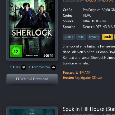
Eingetragen am
18.11.2018
um
15:43 Uhr
Größe
Pro Folge ca. 39,60 GB
Codec
HEVC
Source
Ultra HD Blu-ray
Sprache
Deutsch DTS-HD MA 5.
Drama
Krimi
Mystery
IMDb
Sherlock ist eine britische Fernsehs
dabei die von Sir Arthur Conan Do
Kontext und lassen Sherlock Holmes
London ermitteln.
125 Likes
10 Kommentare
Passwort:
NIMA4K
Hoster:
Rapidgator, DDL.to
Details & Download
Spuk in Hill House (Staf