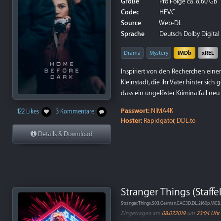
Größe
Pro Folge ca. 8,60 GB
Codec
HEVC
Source
Web-DL
Sprache
Deutsch Dolby Digital P
Drama
Mystery
IMDb
xREL
Inspiriert von den Recherchen einer 
Kleinstadt, die ihr Vater hinter sich
dass ein ungelöster Kriminalfall neu 
Passwort:
NIMA4K
122 Likes
3 Kommentare
Hoster:
Rapidgator, DDL.to
Details & Download
Stranger Things (Staffel
Stranger.Things.S03.German.EAC3D.DL.2160p.WE
Eingetragen am
08.07.2019
um
23:04 Uhr