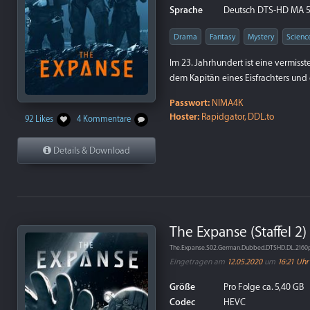
Sprache
Deutsch DTS-HD MA 5.
Drama
Fantasy
Mystery
Scienc
Im 23. Jahrhundert ist eine vermis
dem Kapitän eines Eisfrachters und 
Passwort:
NIMA4K
Hoster:
Rapidgator, DDL.to
92 Likes
4 Kommentare
Details & Download
The Expanse (Staffel 2)
The.Expanse.S02.German.Dubbed.DTSHD.DL.216
Eingetragen am
12.05.2020
um
16:21 Uhr
Größe
Pro Folge ca. 5,40 GB
Codec
HEVC