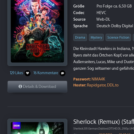
Größe
Pro Folge ca. 6,50 GB
Codec
HEVC
Source
Web-DL
Sprache
Deutsch Dolby Digital P
Drama
Mystery
Science Fiction
Die Kleinstadt Hawkins in Indiana,
Byers steht das Örtchen Kopf, vor al
Außenseiters, Lucas, Mike und Dusti
ganzen Sog seltsamer und gefährlic
129 Likes
16 Kommentare
Passwort:
NIMA4K
Hoster:
Rapidgator, DDL.to
Details & Download
Sherlock (Remux) (Staff
Sherlock.S01.German.Dubbed.DTSHD.DL.2160p.U