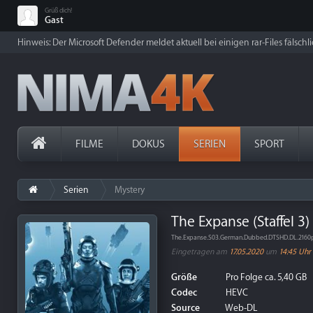
Grüß dich!
Gast
Hinweis: Der Microsoft Defender meldet aktuell bei einigen rar-Files fälschl
FILME
DOKUS
SERIEN
SPORT
Serien
Mystery
The Expanse (Staffel 3)
The.Expanse.S03.German.Dubbed.DTSHD.DL.216
Eingetragen am
17.05.2020
um
14:45 Uhr
Größe
Pro Folge ca. 5,40 GB
Codec
HEVC
Source
Web-DL