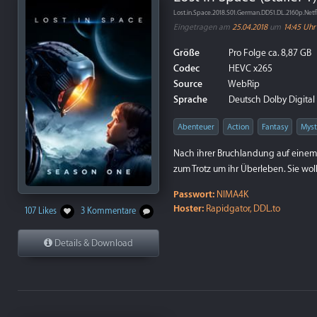
Lost.in.Space.2018.S01.German.DD51.DL.2160p.Net
Eingetragen am
25.04.2018
um
14:45 Uhr
Größe
Pro Folge ca. 8,87 GB
Codec
HEVC x265
Source
WebRip
Sprache
Deutsch Dolby Digital 5
Abenteuer
Action
Fantasy
Myst
Nach ihrer Bruchlandung auf einem
zum Trotz um ihr Überleben. Sie wol
Passwort:
NIMA4K
Hoster:
Rapidgator, DDL.to
107 Likes
3 Kommentare
Details & Download