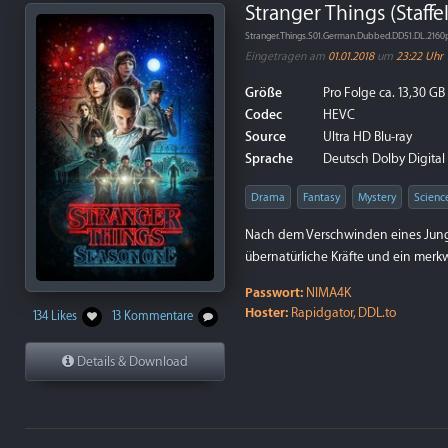
Stranger Things (Staffe
Stranger.Things.S01.German.Dubbed.DD51.DL.21
Eingetragen am
01.01.2018
um
23:22 Uhr
Größe
Pro Folge ca. 13,30 GB
Codec
HEVC
Source
Ultra HD Blu-ray
Sprache
Deutsch Dolby Digital 5
Drama
Fantasy
Mystery
Scienc
Nach dem Verschwinden eines Junge
übernatürliche Kräfte und ein merk
Passwort:
NIMA4K
Hoster:
Rapidgator, DDL.to
134 Likes
13 Kommentare
Details & Download