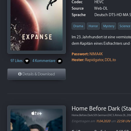
Codec
HEVC
Source
Web-DL
Sprache
Deutsch DTS-HD MA 5.
Drama
Horror
Mystery
Science 
Im 23. Jahrhundert ist eine vermis
dem Kapitän eines Eisfrachters und 
Passwort:
NIMA4K
Hoster:
Rapidgator, DDL.to
97 Likes
4 Kommentare
Details & Download
Home Before Dark (Staf
Home.Before.Dark.S01.German.EAC3.Atmos.DL.2
Eingetragen am
11.04.2020
um
22:58 Uhr