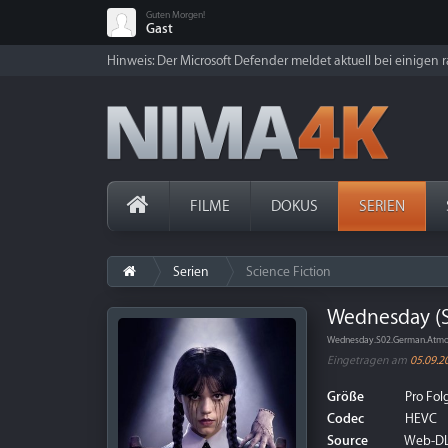
Guten Morgen!
Gast
Hinweis: Der Microsoft Defender meldet aktuell bei einigen ra
FILME
DOKUS
SERIEN
Serien
Science Fiction
Wednesday (St
Wednesday.S02.German.Atmos
Eingetragen am
05.09.2
Größe
Pro Folg
Codec
HEVC
Source
Web-D