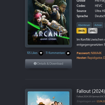
Größe
Pro Folg
Codec
HEVC
Source
Ultra HD
Sprache
Deutsch
Abenteuer
Action
IMDb
xREL
Im Konflikt zwischen
entgegengesetzten S
Passwort:
NIMA4K
105 Likes
11 Kommentare
Hoster:
Rapidgator, D
Details & Download
Fallout (2024)
Fallout.2024.S01.German.EAC
Eingetragen am
12.04.2