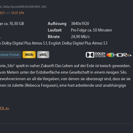
DL.2160p.Hybrid.WEB.DV.HDR.HEVC-QfG
023
um
15:31 Uhr
e ca. 10,30 GB
Auflösung
3840x1920
Laufzeit
Pro Folge ca. 50 Minuten
L
Bitrate
24,90 Mb/s
Dolby Digital Plus Atmos 5.1, English Dolby Digital Plus Atmos 5.1
cience Fiction
IMDb
xREL
rie „Silo“ spielt in naher Zukunft: Das Leben auf der Erde ist toxisch geworden.
 von Metern unter der Erdoberfläche eine Gesellschaft in einem riesigen Silo.
Bewohner:innen an all die Vorgaben, von denen sie überzeugt sind, dass sie sie
hnen ist Juliette (Rebecca Ferguson), eine hart arbeitende und unabhängige
DL.to