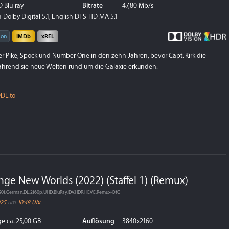
 Blu-ray
Bitrate
47,80 Mb/s
 Dolby Digital 5.1, English DTS-HD MA 5.1
ion
IMDb
xREL
er Pike, Spock und Number One in den zehn Jahren, bevor Capt. Kirk die
während sie neue Welten rund um die Galaxie erkunden.
DL.to
range New Worlds (2022) (Staffel 1) (Remux)
s.S01.German.DL.2160p.UHD.BluRay.DV.HDR.HEVC.Remux-QfG
025
um
10:48 Uhr
e ca. 25,00 GB
Auflösung
3840x2160