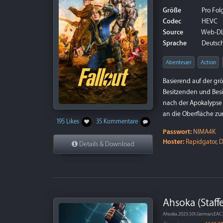
Größe
Pro Folg
Codec
HEVC
Source
Web-D
Sprache
Deutsch 
Abenteuer
Action
Basierend auf der grö
Besitzenden und Besit
nach der Apokalypse 
an die Oberfläche zur
195 Likes
35 Kommentare
Passwort:
NIMA4K
Hoster:
Rapidgator, D
Details & Download
Ahsoka (Staffe
Ahsoka.2023.S01.German.EAC