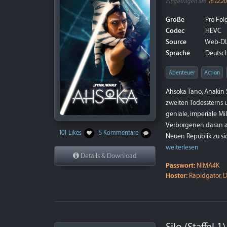
Eingetragen am
16.12.2
Größe
Pro Folg
Codec
HEVC
Source
Web-D
Sprache
Deutsch 
Abenteuer
Action
Ahsoka Tano, Anakin 
zweiten Todessterns
geniale, imperiale M
Verborgenen daran ar
101 Likes
5 Kommentare
Neuen Republik zu si
weiterlesen
Details & Download
Passwort:
NIMA4K
Hoster:
Rapidgator, D