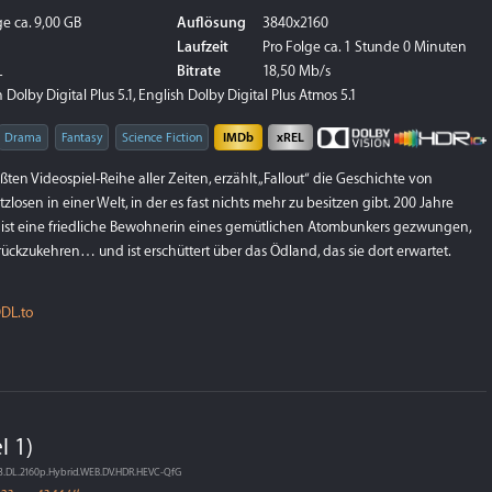
e ca. 9,00 GB
Auflösung
3840x2160
Laufzeit
Pro Folge ca. 1 Stunde 0 Minuten
L
Bitrate
18,50 Mb/s
Dolby Digital Plus 5.1, English Dolby Digital Plus Atmos 5.1
Drama
Fantasy
Science Fiction
IMDb
xREL
ßten Videospiel-Reihe aller Zeiten, erzählt „Fallout“ die Geschichte von
zlosen in einer Welt, in der es fast nichts mehr zu besitzen gibt. 200 Jahre
ist eine friedliche Bewohnerin eines gemütlichen Atombunkers gezwungen,
ückzukehren… und ist erschüttert über das Ödland, das sie dort erwartet.
DL.to
l 1)
3.DL.2160p.Hybrid.WEB.DV.HDR.HEVC-QfG