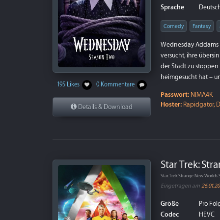
Sprache
Deutsch 
Comedy
Fantasy
Wednesday Addams wir
versucht, ihre übers
der Stadt zu stoppen 
heimgesucht hat – un
195 Likes
0 Kommentare
Passwort:
NIMA4K
Hoster:
Rapidgator, D
Details & Download
Star Trek: St
Star.Trek.Strange.New.World
Eingetragen am
26.01.2
Größe
Pro Folg
Codec
HEVC