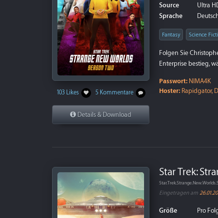
Source
Ultra HD
Sprache
Deutsch
Fantasy
Science Fict
Folgen Sie Christoph
Enterprise bestieg, 
Passwort:
NIMA4K
Hoster:
Rapidgator, D
103 Likes
5 Kommentare
Details & Download
Star Trek: St
Star.Trek.Strange.New.World
Eingetragen am
26.01.2
Größe
Pro Folg