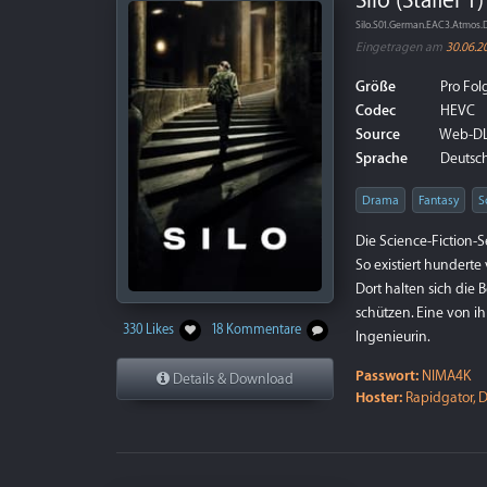
Silo (Staffel 1)
Silo.S01.German.EAC3.Atmos.
Eingetragen am
30.06.2
Größe
Pro Folg
Codec
HEVC
Source
Web-D
Sprache
Deutsch 
Drama
Fantasy
S
Die Science-Fiction-Se
So existiert hunderte
Dort halten sich die 
schützen. Eine von i
330 Likes
18 Kommentare
Ingenieurin.
Passwort:
NIMA4K
Details & Download
Hoster:
Rapidgator, D