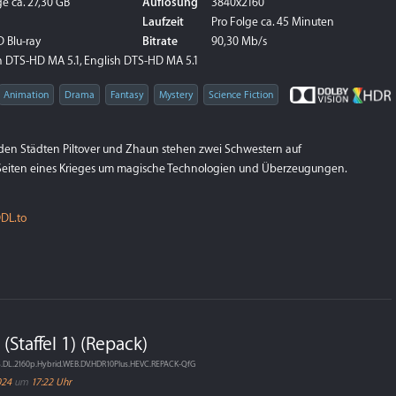
e ca. 27,30 GB
Auflösung
3840x2160
Laufzeit
Pro Folge ca. 45 Minuten
 Blu-ray
Bitrate
90,30 Mb/s
 DTS-HD MA 5.1, English DTS-HD MA 5.1
Animation
Drama
Fantasy
Mystery
Science Fiction
 den Städten Piltover und Zhaun stehen zwei Schwestern auf
eiten eines Krieges um magische Technologien und Überzeugungen.
DL.to
 (Staffel 1) (Repack)
3.DL.2160p.Hybrid.WEB.DV.HDR10Plus.HEVC.REPACK-QfG
024
um
17:22 Uhr