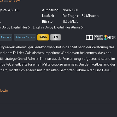
023
um
13:14 Uhr
e ca. 4,80 GB
Auflösung
3840x2160
Laufzeit
Pro Folge ca. 54 Minuten
L
Bitrate
11,50 Mb/s
Dolby Digital Plus 5.1, English Dolby Digital Plus Atmos 5.1
Fantasy
Science Fiction
IMDb
xREL
Skywalkers ehemaliger Jedi-Padawan, hat in der Zeit nach der Zerstörung des
 und dem Fall des Galaktischen Imperiums Wind davon bekommen, dass der
ilitärstratege Grand Admiral Thrawn aus der Versenkung aufgetaucht ist und im
beitet, Streitkräfte für einen Militärcoup zu sammeln. Um den Fortbestand der
chern, macht sich Ahsoka mit ihren alten Gefährten Sabine Wren und Hera...
DL.to