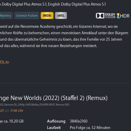
Dolby Digital Plus Atmos 5.1, English Dolby Digital Plus Atmos 5.1
Mystery
Science Fiction
IMDb
xREL
d auf die Nevermore Academy geschickt, ein bizarres Internat, wo sie
innlichen Kräfte zu beherrschen, einen monströsen Amoklauf unter den Bürgern
und das übernatürliche Geheimnis zu lösen, das ihre Familie vor 25 Jahren
d das alles, während sie ihre neuen Beziehungen meistert.
DL.to
range New Worlds (2022) (Staffel 2) (Remux)
s.S02.German.DL.2160p.UHD.BluRay.DV.HDR.HEVC.Remux-QfG
025
um
11:46 Uhr
e ca. 19,20 GB
Auflösung
3840x2160
Laufzeit
Pro Folge ca. 52 Minuten