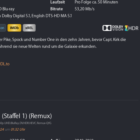
Laufzeit
Pro Folge ca. 50 Minuten
 Blu-ray
Bitrate
53,20 Mb/s
 Dolby Digital 5.1, English DTS-HD MA 5.1
ion
IMDb
xREL
er Pike, Spock und Number One in den zehn Jahren, bevor Capt. Kirk die
während sie neue Welten rund um die Galaxie erkunden.
DL.to
 (Staffel 1) (Remux)
60p.UHD.BluRay.DV.HDR.HEVC.Remux-QfG
024
um
01:32 Uhr