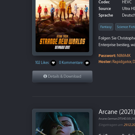
Codec
HEVC
Source
Ultra HD
Sprache
Deutsch
Fantasy
Science Fict
Folgen Sie Christoph
Enterprise bestieg, 
Passwort:
NIMA4K
Hoster:
Rapidgator, D
102 Likes
0 Kommentare
Details & Download
Arcane (2021)
Arcane.German.DTSHD.S01.21
Eingetragen am
29.12.2