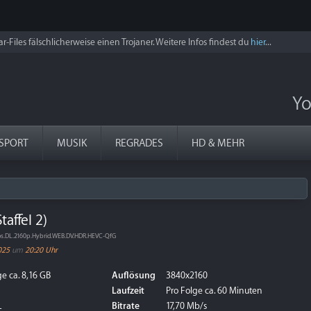
r-Files fälschlicherweise einen Trojaner. Weitere Infos findest du
hier
...
Yo
SPORT
MUSIK
REGRADES
HD & MEHR
affel 2)
.DL.2160p.Hybrid.WEB.DV.HDR.HEVC-QfG
025
um
20:20 Uhr
e ca. 8,16 GB
Auflösung
3840x2160
Laufzeit
Pro Folge ca. 60 Minuten
L
Bitrate
17,70 Mb/s