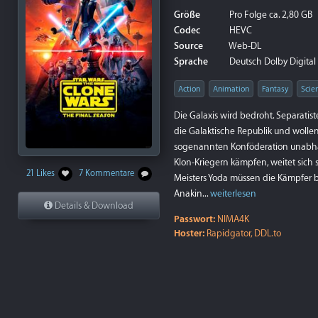
Größe
Pro Folge ca. 2,80 GB
Codec
HEVC
Source
Web-DL
Sprache
Deutsch Dolby Digital P
Action
Animation
Fantasy
Scie
Die Galaxis wird bedroht. Separati
die Galaktische Republik und wollen
sogenannten Konföderation unabhä
Klon-Kriegern kämpfen, weitet sich s
21 Likes
7 Kommentare
Meisters Yoda müssen die Kämpfer 
Anakin...
weiterlesen
Details & Download
Passwort:
NIMA4K
Hoster:
Rapidgator, DDL.to