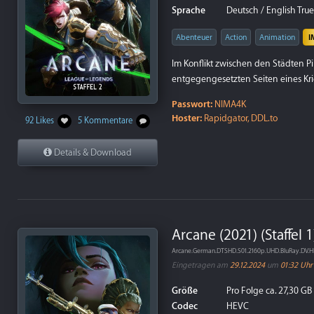
Sprache
Deutsch / English True
Abenteuer
Action
Animation
I
Im Konflikt zwischen den Städten P
entgegengesetzten Seiten eines K
Passwort:
NIMA4K
Hoster:
Rapidgator, DDL.to
92 Likes
5 Kommentare
Details & Download
Arcane (2021) (Staffel 
Arcane.German.DTSHD.S01.2160p.UHD.BluRay.DV.
Eingetragen am
29.12.2024
um
01:32 Uhr
Größe
Pro Folge ca. 27,30 GB
Codec
HEVC