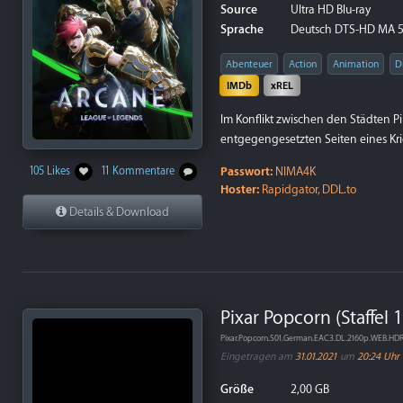
Source
Ultra HD Blu-ray
Sprache
Deutsch DTS-HD MA 5.
Abenteuer
Action
Animation
D
IMDb
xREL
Im Konflikt zwischen den Städten P
entgegengesetzten Seiten eines K
Passwort:
NIMA4K
105 Likes
11 Kommentare
Hoster:
Rapidgator, DDL.to
Details & Download
Pixar Popcorn (Staffel 1
Pixar.Popcorn.S01.German.EAC3.DL.2160p.WEB.H
Eingetragen am
31.01.2021
um
20:24 Uhr
Größe
2,00 GB