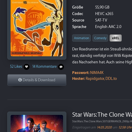
Größe
55,90 GB
Codec
HEVC x265
Source
SAT-TV
Sprache
English AAC 2.0
Animation
Comedy
xREL
Der Roadrunner ist ein Strauß-ähnlic
rast, ständig verfolgt von Willi Kojo
das Nachsehen hat. Auch seine High
52 Likes
14 Kommentare
Passwort:
NIMA4K
Hoster:
Rapidgator, DDL.to
Details & Download
Star Wars: The Clone War
Star.Wars.The.Clone.Wars.S07.GERMAN.DL.2160p
Eingetragen am
14.05.2020
um
12:58 Uhr