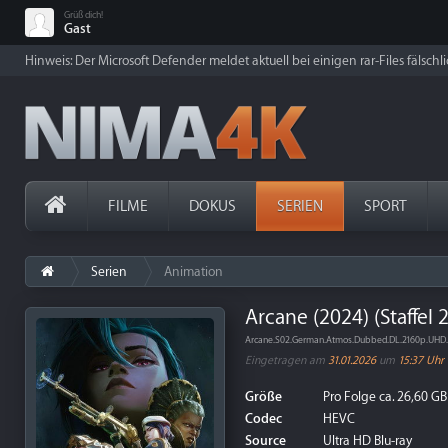
Grüß dich!
Gast
Hinweis: Der Microsoft Defender meldet aktuell bei einigen rar-Files fälschl
FILME
DOKUS
SERIEN
SPORT
Serien
Animation
Arcane (2024) (Staffel 
Arcane.S02.German.Atmos.Dubbed.DL.2160p.UHD
Eingetragen am
31.01.2026
um
15:37 Uhr
Größe
Pro Folge ca. 26,60 GB
Codec
HEVC
Source
Ultra HD Blu-ray