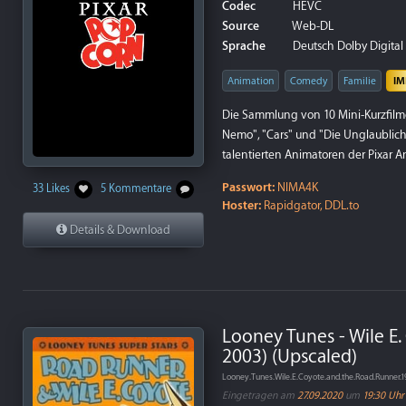
Codec
HEVC
Source
Web-DL
Sprache
Deutsch Dolby Digital 5
Animation
Comedy
Familie
IM
Die Sammlung von 10 Mini-Kurzfilmen
Nemo", "Cars" und "Die Unglaublic
talentierten Animatoren der Pixar 
Passwort:
NIMA4K
33 Likes
5 Kommentare
Hoster:
Rapidgator, DDL.to
Details & Download
Looney Tunes - Wile E.
2003) (Upscaled)
Looney.Tunes.Wile.E.Coyote.and.the.Road.Runner.
Eingetragen am
27.09.2020
um
19:30 Uhr