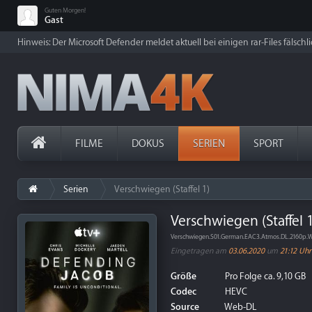
Guten Morgen!
Gast
Hinweis: Der Microsoft Defender meldet aktuell bei einigen rar-Files fälschl
FILME
DOKUS
SERIEN
SPORT
Serien
Verschwiegen (Staffel 1)
Verschwiegen (Staffel 
Verschwiegen.S01.German.EAC3.Atmos.DL.2160p
Eingetragen am
03.06.2020
um
21:12 Uhr
Größe
Pro Folge ca. 9,10 GB
Codec
HEVC
Source
Web-DL