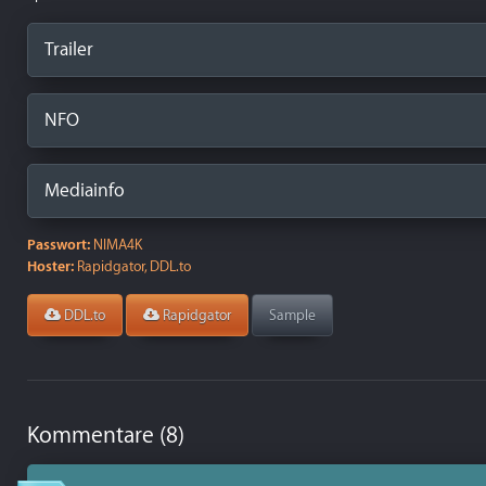
Trailer
NFO
Mediainfo
Passwort:
NIMA4K
Hoster:
Rapidgator, DDL.to
DDL.to
Rapidgator
Sample
Kommentare (8)