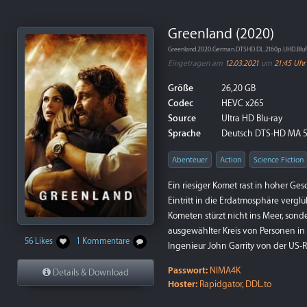
Greenland (2020)
Greenland.2020.German.DTSHD.DL.2160p.UHD.Blu
Eingetragen am
12.03.2021
um
21:45 Uhr
Größe
26,20 GB
Codec
HEVC x265
Source
Ultra HD Blu-ray
Sprache
Deutsch DTS-HD MA 5.
Abenteuer
Action
Science Fiction
Ein riesiger Komet rast in hoher Ge
Eintritt in die Erdatmosphäre verg
Kometen stürzt nicht ins Meer, sonde
ausgewählter Kreis von Personen in
56 Likes
1 Kommentare
Ingenieur John Garrity von der US-Re
Passwort:
NIMA4K
Details & Download
Hoster:
Rapidgator, DDL.to