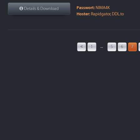
Passwort:
NIMA4K
Details & Download
Hoster:
Rapidgator, DDL.to
...
1
5
6
7