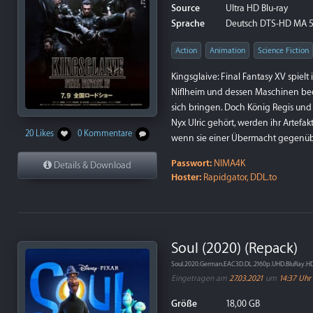
Source
Ultra HD Blu-ray
Sprache
Deutsch DTS-HD MA 5.
Action
Animation
Science Fiction
Kingsglaive: Final Fantasy XV spie
Niflheim und dessen Maschinen bedr
sich bringen. Doch König Regis und
Nyx Ulric gehört, werden ihr Artefa
20 Likes
0 Kommentare
wenn sie einer Übermacht gegenübe
Passwort:
NIMA4K
Details & Download
Hoster:
Rapidgator, DDL.to
Soul (2020) (Repack)
Soul.2020.German.EAC3D.DL.2160p.UHD.BluRay.H
Eingetragen am
27.03.2021
um
14:37 Uhr
Größe
18,00 GB