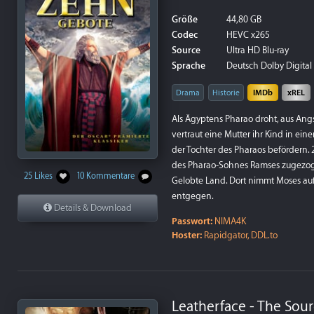
Größe
44,80 GB
Codec
HEVC x265
Source
Ultra HD Blu-ray
Sprache
Deutsch Dolby Digital
Drama
Historie
IMDb
xREL
Als Ägyptens Pharao droht, aus Ang
vertraut eine Mutter ihr Kind in ei
der Tochter des Pharaos befördern.
des Pharao-Sohnes Ramses zugezogen
25 Likes
10 Kommentare
Gelobte Land. Dort nimmt Moses au
entgegen.
Details & Download
Passwort:
NIMA4K
Hoster:
Rapidgator, DDL.to
Leatherface - The Sourc