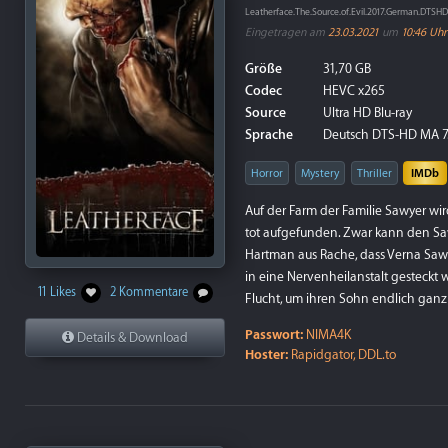
Leatherface.The.Source.of.Evil.2017.German.DTS
Eingetragen am
23.03.2021
um
10:46 Uhr
Größe
31,70 GB
Codec
HEVC x265
Source
Ultra HD Blu-ray
Sprache
Deutsch DTS-HD MA 7.1
Horror
Mystery
Thriller
IMDb
Auf der Farm der Familie Sawyer wir
tot aufgefunden. Zwar kann den Sa
Hartman aus Rache, dass Verna Sawy
in eine Nervenheilanstalt gesteckt w
11 Likes
2 Kommentare
Flucht, um ihren Sohn endlich ganz 
Passwort:
NIMA4K
Details & Download
Hoster:
Rapidgator, DDL.to