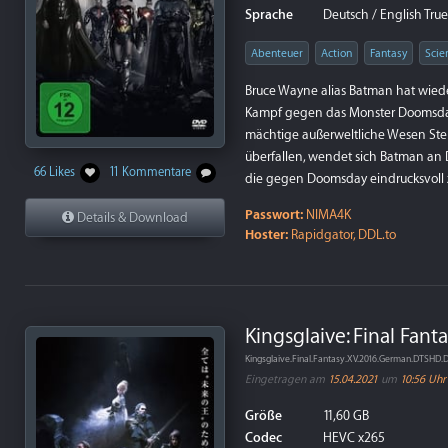
Sprache
Deutsch / English True
Abenteuer
Action
Fantasy
Scie
Bruce Wayne alias Batman hat wied
Kampf gegen das Monster Doomsday w
mächtige außerweltliche Wesen Ste
überfallen, wendet sich Batman a
66 Likes
11 Kommentare
die gegen Doomsday eindrucksvoll z
Passwort:
NIMA4K
Details & Download
Hoster:
Rapidgator, DDL.to
Kingsglaive: Final Fant
Kingsglaive.Final.Fantasy.XV.2016.German.DTSHD
Eingetragen am
15.04.2021
um
10:56 Uhr
Größe
11,60 GB
Codec
HEVC x265