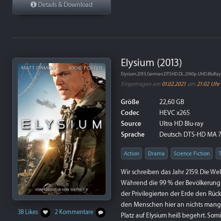
Details & Download
Elysium (2013)
Elysium.2013.German.DTSHD.DL.2160p.UHD.BluRa
Eingetragen am
01.02.2021
um
21:02 Uhr
Größe
22,60 GB
Codec
HEVC x265
Source
Ultra HD Blu-ray
Sprache
Deutsch DTS-HD MA 7.1,
Action
Drama
Science Fiction
T
Wir schreiben das Jahr 2159. Die We
Während die 99 % der Bevölkerung 
der Privilegierten der Erde den Rüc
den Menschen hier an nichts mangel
38 Likes
2 Kommentare
Platz auf Elysium heiß begehrt. Somi