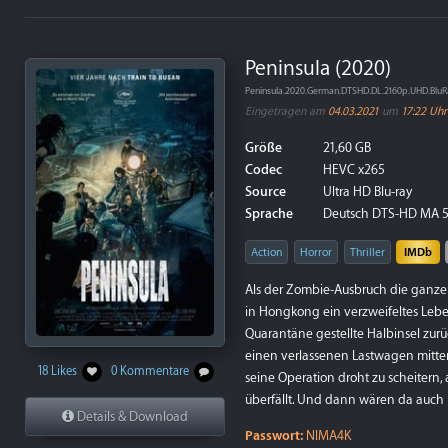
Peninsula (2020)
Peninsula.2020.German.DTSHD.DL.2160p.UHD.Blu
Eingetragen am
04.03.2021
um
17:22 Uhr
Größe
21,60 GB
Codec
HEVC x265
Source
Ultra HD Blu-ray
Sprache
Deutsch DTS-HD MA 5.1,
Action
Horror
Thriller
IMDb
Als der Zombie-Ausbruch die ganze 
in Hongkong ein verzweifeltes Leben
Quarantäne gestellte Halbinsel zurüc
einen verlassenen Lastwagen mitten 
18 Likes
0 Kommentare
seine Operation droht zu scheitern,
überfällt. Und dann wären da auc
Details & Download
Passwort:
NIMA4K