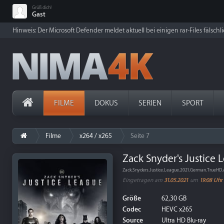
Grüß dich!
Gast
Hinweis: Der Microsoft Defender meldet aktuell bei einigen rar-Files fälschl
FILME
DOKUS
SERIEN
SPORT
Filme
x264 / x265
Seite 7
Zack Snyder's Justice 
Zack.Snyders.Justice.League.2021.German.TrueH
Eingetragen am
31.05.2021
um
19:08 Uhr
Größe
62,30 GB
Codec
HEVC x265
Source
Ultra HD Blu-ray