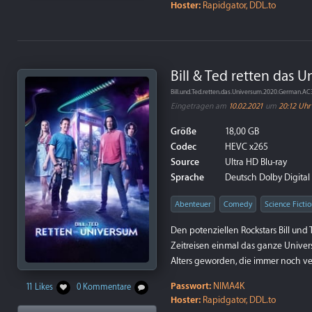
Hoster:
Rapidgator, DDL.to
Bill & Ted retten das 
Bill.und.Ted.retten.das.Universum.2020.German.
Eingetragen am
10.02.2021
um
20:12 Uhr
Größe
18,00 GB
Codec
HEVC x265
Source
Ultra HD Blu-ray
Sprache
Deutsch Dolby Digital 
Abenteuer
Comedy
Science Ficti
Den potenziellen Rockstars Bill und
Zeitreisen einmal das ganze Universu
Alters geworden, die immer noch ver
Passwort:
NIMA4K
11 Likes
0 Kommentare
Hoster:
Rapidgator, DDL.to