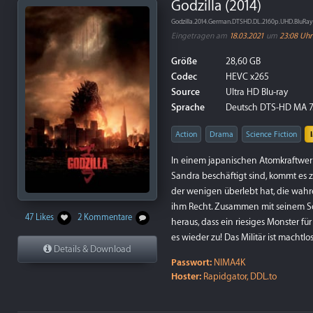
Godzilla (2014)
Godzilla.2014.German.DTSHD.DL.2160p.UHD.BluRa
Eingetragen am
18.03.2021
um
23:08 Uhr
Größe
28,60 GB
Codec
HEVC x265
Source
Ultra HD Blu-ray
Sprache
Deutsch DTS-HD MA 7.1,
Action
Drama
Science Fiction
In einem japanischen Atomkraftwerk
Sandra beschäftigt sind, kommt es zu
der wenigen überlebt hat, die wahr
ihm Recht. Zusammen mit seinem Soh
47 Likes
2 Kommentare
heraus, dass ein riesiges Monster fü
es wieder zu! Das Militär ist mach
Details & Download
Passwort:
NIMA4K
Hoster:
Rapidgator, DDL.to