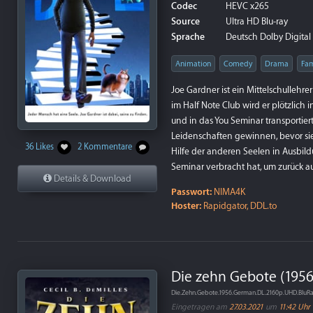
Codec
HEVC x265
Source
Ultra HD Blu-ray
Sprache
Deutsch Dolby Digital 
Animation
Comedy
Drama
Fam
Joe Gardner ist ein Mittelschullehre
im Half Note Club wird er plötzlich 
und in das You Seminar transportier
Leidenschaften gewinnen, bevor si
36 Likes
2 Kommentare
Hilfe der anderen Seelen in Ausbil
Seminar verbracht hat, um zurück a
Details & Download
Passwort:
NIMA4K
Hoster:
Rapidgator, DDL.to
Die zehn Gebote (1956
Die.Zehn.Gebote.1956.German.DL.2160p.UHD.BluR
Eingetragen am
27.03.2021
um
11:42 Uhr