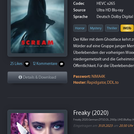
Codec
HEVC x265
Source
Ultra HD Blu-ray
Sprache
Deutsch Dolby Digital 
Horror
Mystery
Thriller
IMDb
Der Killer mit dem Ghostface kehrt
Mörder auf eine Gruppe junger Men
Überlebenden der vorherigen Wood
niedergemetzelt und die Geheimnis
25 Likes
12 Kommentare
Öffentlichkeit. Für die Überlebenden
Passwort:
NIMA4K
Details & Download
Hoster:
Rapidgator, DDL.to
Freaky (2020)
Freaky.2020.German.DTSD.DL.2160p.UHD.BluRay.
Eingetragen am
31.01.2023
um
20:30 Uhr