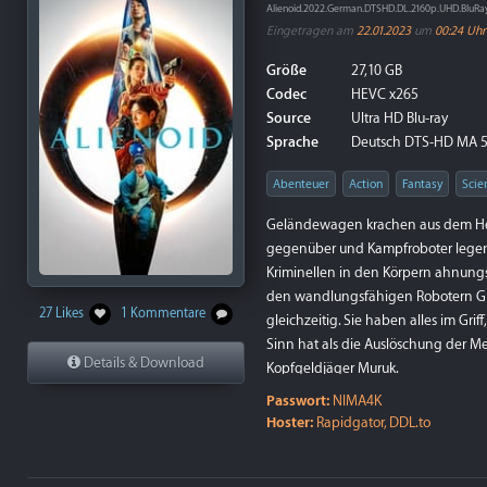
Alienoid.2022.German.DTSHD.DL.2160p.UHD.BluRa
Eingetragen am
22.01.2023
um
00:24 Uhr
Größe
27,10 GB
Codec
HEVC x265
Source
Ultra HD Blu-ray
Sprache
Deutsch DTS-HD MA 5.1,
Abenteuer
Action
Fantasy
Scie
Geländewagen krachen aus dem Heut
gegenüber und Kampfroboter legen s
Kriminellen in den Körpern ahnun
den wandlungsfähigen Robotern Gua
27 Likes
1 Kommentare
gleichzeitig. Sie haben alles im Gri
Sinn hat als die Auslöschung der 
Details & Download
Kopfgeldjäger Muruk.
Passwort:
NIMA4K
Hoster:
Rapidgator, DDL.to