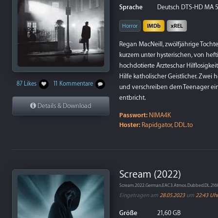
Sprache
Deutsch DTS-HD MA 5.1,
Horror
IMDb
xREL
Regan MacNeill, zwölfjährige Tochte
kurzem unter hysterischen, von hef
hochdotierte Ärzteschar Hilflosigkei
Hilfe katholischer Geistlicher. Zwei
87 Likes
11 Kommentare
und verschreiben dem Teenager ein
entbricht.
Details & Download
Passwort:
NIMA4K
Hoster:
Rapidgator, DDL.to
Scream (2022)
Scream.2022.German.EAC3.Atmos.Dubbed.DL.2160
Eingetragen am
28.05.2023
um
22:43 Uh
Größe
21,60 GB