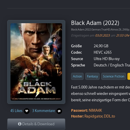
Black Adam (2022)
Black.Adam.2022.German.TrueHD.Atmos.DL.2160p
Eingetragen am
03.01.2023
um
21:53 Uhr
Größe
24,90 GB
Codec
HEVC x265
Source
Ultra HD Blu-ray
Sprache
Deutsch / Englisch Tru
Action
Fantasy
Science Fiction
Fast 5.000 Jahre nachdem er mit de
ebenso schnell wieder eingesperrt w
bereit, seine einzigartige Form der 
Passwort:
NIMA4K
45 Likes
3 Kommentare
Hoster:
Rapidgator, DDL.to
Details & Download