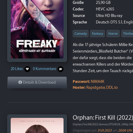
Größe
25,90 GB
Codec
HEVC x265
Source
Ultra HD Blu-ray
Sprache
Deutsch DTS 5.1, Engl
Comedy
Fantasy
Horror
Thrille
Als die 17-jährige Schülerin Millie 
Serienmörders „Blissfield Butcher“ (
der dafür sorgt, dass die beiden die
erwachsenen Killers und der Mörder 
20 Likes
0 Kommentare
Stunden Zeit, um den Tausch rückgä
Passwort:
NIMA4K
Details & Download
Hoster:
Rapidgator, DDL.to
Orphan: First Kill (2022
Orphan.First.Kill.2022.German.DTSHD.DL.2160p.U
Eingetragen am
31.01.2023
um
20:04 Uhr