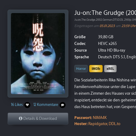
Ju-on: The Grudge (20
Ju.on.The.Grudge.2002.German.DTSD.DL.2160p.UH
Eingetragen am
05.01.2023
um
23:59 Uhr
Größe
39,80 GB
Codec
HEVC x265
Source
Ultra HD Blu-ray
Sprache
Deutsch DTS 5.1, Engl
Horror
IMDb
xREL
Die Sozialarbeiterin Rika Nishina w
Familienverhältnisse unter die Lupe z
in einem Zimmer des Hauses vor sich
inspiziert, entdeckt sie den geheimn
16 Likes
12 Kommentare
das Haus betreten hat, von Gespens
Passwort:
NIMA4K
Details & Download
Hoster:
Rapidgator, DDL.to