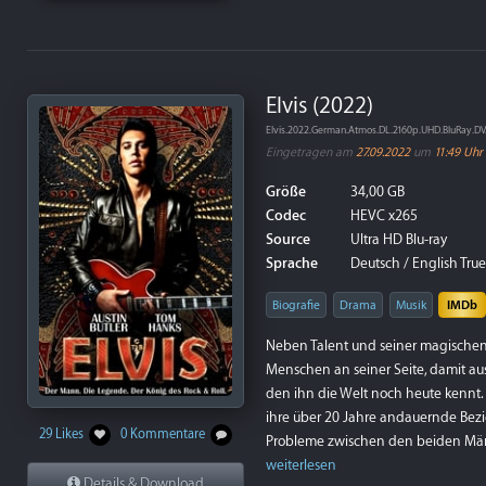
Elvis (2022)
Elvis.2022.German.Atmos.DL.2160p.UHD.BluRay.D
Eingetragen am
27.09.2022
um
11:49 Uhr
Größe
34,00 GB
Codec
HEVC x265
Source
Ultra HD Blu-ray
Sprache
Deutsch / English True
Biografie
Drama
Musik
IMDb
Neben Talent und seiner magischen
Menschen an seiner Seite, damit aus
den ihn die Welt noch heute kennt.
ihre über 20 Jahre andauernde Bez
29 Likes
0 Kommentare
Probleme zwischen den beiden Männ
weiterlesen
Details & Download