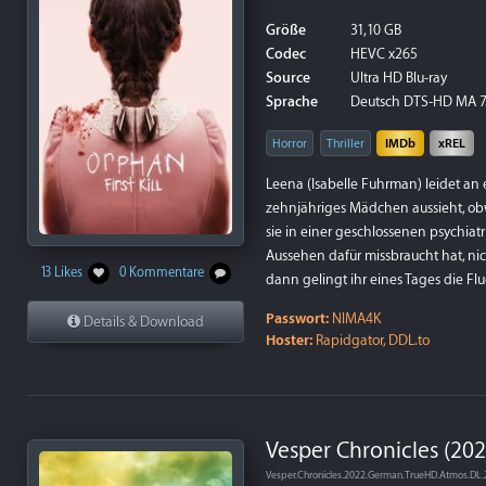
Größe
31,10 GB
Codec
HEVC x265
Source
Ultra HD Blu-ray
Sprache
Deutsch DTS-HD MA 7.1
Horror
Thriller
IMDb
xREL
Leena (Isabelle Fuhrman) leidet an e
zehnjähriges Mädchen aussieht, obwoh
sie in einer geschlossenen psychiatr
Aussehen dafür missbraucht hat, n
13 Likes
0 Kommentare
dann gelingt ihr eines Tages die Fluc
Passwort:
NIMA4K
Details & Download
Hoster:
Rapidgator, DDL.to
Vesper Chronicles (202
Vesper.Chronicles.2022.German.TrueHD.Atmos.DL