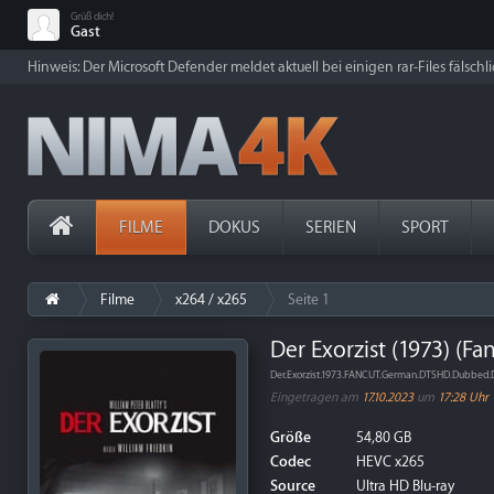
Grüß dich!
Gast
Hinweis: Der Microsoft Defender meldet aktuell bei einigen rar-Files fälschl
FILME
DOKUS
SERIEN
SPORT
Filme
x264 / x265
Seite 1
Der Exorzist (1973) (Fa
Der.Exorzist.1973.FANCUT.German.DTSHD.Dubbed.
Eingetragen am
17.10.2023
um
17:28 Uhr
Größe
54,80 GB
Codec
HEVC x265
Source
Ultra HD Blu-ray