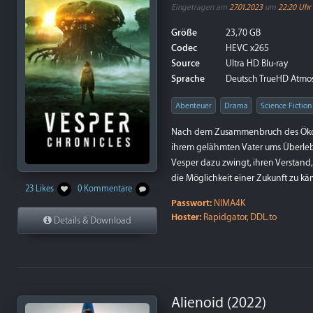
Eingetragen am
27.01.2023
um
22:20 Uhr
Größe
23,70 GB
Codec
HEVC x265
Source
Ultra HD Blu-ray
Sprache
Deutsch TrueHD Atmos 7
Abenteuer
Drama
Science Fiction
Nach dem Zusammenbruch des Ökosyst
ihrem gelähmten Vater ums Überlebe
Vesper dazu zwingt, ihren Verstand,
die Möglichkeit einer Zukunft zu k
23 Likes
0 Kommentare
Passwort:
NIMA4K
Hoster:
Rapidgator, DDL.to
Details & Download
Alienoid (2022)