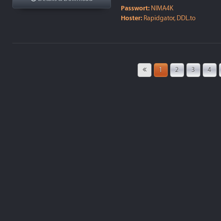
Passwort:
NIMA4K
Hoster:
Rapidgator, DDL.to
1
2
3
4