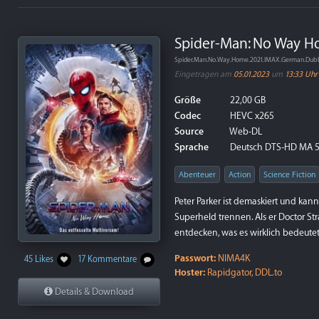
Spider-Man: No Way H
Spider.Man.No.Way.Home.2021.IMAX.German.Dub
Eingetragen am
05.01.2023
um
13:33 Uhr
Größe
22,00 GB
Codec
HEVC x265
Source
Web-DL
Sprache
Deutsch DTS-HD MA 5.1,
Abenteuer
Action
Science Fiction
Peter Parker ist demaskiert und ka
Superheld trennen. Als er Doctor St
entdecken, was es wirklich bedeutet
Passwort:
NIMA4K
45 Likes
17 Kommentare
Hoster:
Rapidgator, DDL.to
Details & Download