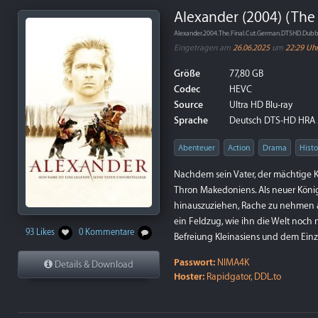
Alexander (2004) (The 
Alexander.2004.The.Final.Cut.German.DTSHD.Dub
Eingetragen am
26.06.2025
um
22:29 Uh
Größe
77,80 GB
Codec
HEVC
Source
Ultra HD Blu-ray
Sprache
Deutsch DTS-HD HRA 5.1
Abenteuer
Action
Drama
Histo
Nachdem sein Vater, der mächtige Kö
Thron Makedoniens. Als neuer König 
hinauszuziehen, Rache zu nehmen a
ein Feldzug, wie ihn die Welt noch 
93 Likes
0 Kommentare
Befreiung Kleinasiens und dem Einz
Passwort:
NIMA4K
Details & Download
Hoster:
Rapidgator, DDL.to