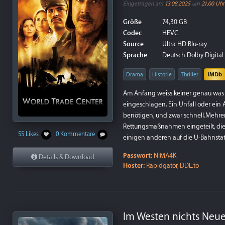
Eingetragen am
13.08.2025
um
21:00 Uhr
Größe
74,30 GB
Codec
HEVC
Source
Ultra HD Blu-ray
Sprache
Deutsch Dolby Digital 5
Drama
Historie
Thriller
IMDb
Am Anfang weiss keiner genau was pas
eingeschlagen. Ein Unfall oder ein A
benötigen, und zwar schnell.Mehre
Rettungsmaßnahmen eingeteilt, di
55 Likes
0 Kommentare
einigen anderen auf die U-Bahnstat
Passwort:
NIMA4K
Details & Download
Hoster:
Rapidgator, DDL.to
Im Westen nichts Neue