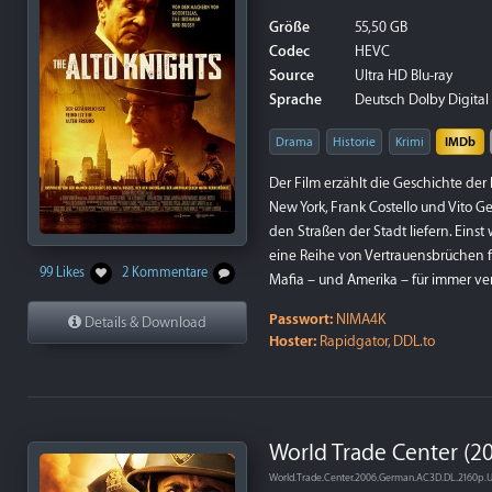
Größe
55,50 GB
Codec
HEVC
Source
Ultra HD Blu-ray
Sprache
Deutsch Dolby Digital P
Drama
Historie
Krimi
IMDb
Der Film erzählt die Geschichte der
New York, Frank Costello und Vito G
den Straßen der Stadt liefern. Eins
eine Reihe von Vertrauensbrüchen füh
99 Likes
2 Kommentare
Mafia – und Amerika – für immer ve
Passwort:
NIMA4K
Details & Download
Hoster:
Rapidgator, DDL.to
World Trade Center (2
World.Trade.Center.2006.German.AC3D.DL.2160p