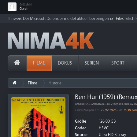
Grüß dich!
Gast
Hinweis: Der Microsoft Defender meldet aktuell bei einigen rar-Files fälschl
FILME
DOKUS
SERIEN
SPORT
Filme
Historie
Ben Hur (1959) (Remux
Ben.Hur.1959.German.AC3.DL.2160p.UHD.BluRay.
Eingetragen am
22.02.2026
um
16:38 Uhr
Größe
126,00 GB
Codec
HEVC
Source
Ultra HD Blu-ray