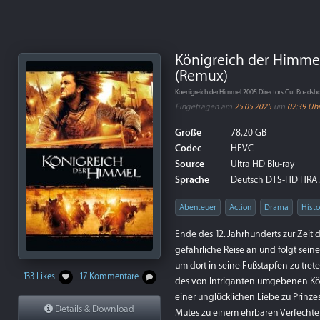
Königreich der Himmel
(Remux)
Koenigreich.der.Himmel.2005.Directors.Cut.Road
Eingetragen am
25.05.2025
um
02:39 Uh
Größe
78,20 GB
Codec
HEVC
Source
Ultra HD Blu-ray
Sprache
Deutsch DTS-HD HRA 5.1
Abenteuer
Action
Drama
Histo
Ende des 12. Jahrhunderts zur Zeit d
gefährliche Reise an und folgt sein
um dort in seine Fußstapfen zu tret
133 Likes
17 Kommentare
des von Intriganten umgebenen Köni
einer unglücklichen Liebe zu Prinze
Details & Download
Mutes zu einem ehrbaren Verfechter