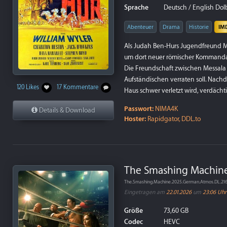
Sprache
Deutsch / English Dolb
Abenteuer
Drama
Historie
IM
Als Judah Ben-Hurs Jugendfreund Me
um dort neuer römischer Kommandan
Die Freundschaft zwischen Messala u
Aufständischen verraten soll. Nach
120 Likes
17 Kommentare
Haus schwer verletzt wird, verdächt
Passwort:
NIMA4K
Details & Download
Hoster:
Rapidgator, DDL.to
The Smashing Machine
The.Smashing.Machine.2025.German.Atmos.DL.2
Eingetragen am
22.01.2026
um
23:06 Uhr
Größe
73,60 GB
Codec
HEVC