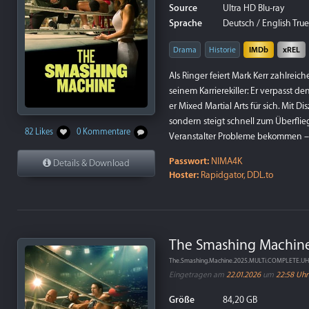
Source
Ultra HD Blu-ray
Sprache
Deutsch / English True
Drama
Historie
IMDb
xREL
Als Ringer feiert Mark Kerr zahlrei
seinem Karrierekiller: Er verpasst 
er Mixed Martial Arts für sich. Mit D
sondern steigt schnell zum Überflieg
82 Likes
0 Kommentare
Veranstalter Probleme bekommen – K
Passwort:
NIMA4K
Details & Download
Hoster:
Rapidgator, DDL.to
The Smashing Machine
The.Smashing.Machine.2025.MULTi.COMPLETE.
Eingetragen am
22.01.2026
um
22:58 Uhr
Größe
84,20 GB