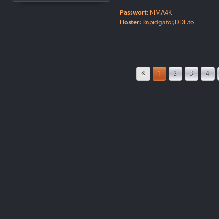
Passwort:
NIMA4K
Hoster:
Rapidgator, DDL.to
1
2
3
4