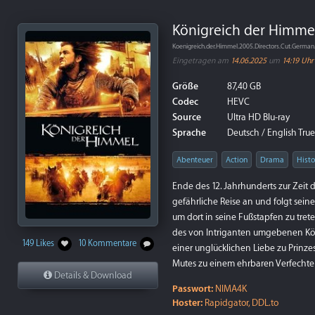
Königreich der Himmel 
Koenigreich.der.Himmel.2005.Directors.Cut.Ger
Eingetragen am
14.06.2025
um
14:19 Uhr
Größe
87,40 GB
Codec
HEVC
Source
Ultra HD Blu-ray
Sprache
Deutsch / English True
Abenteuer
Action
Drama
Histo
Ende des 12. Jahrhunderts zur Zeit d
gefährliche Reise an und folgt sein
um dort in seine Fußstapfen zu tret
des von Intriganten umgebenen Köni
149 Likes
10 Kommentare
einer unglücklichen Liebe zu Prinze
Mutes zu einem ehrbaren Verfechter
Details & Download
Passwort:
NIMA4K
Hoster:
Rapidgator, DDL.to