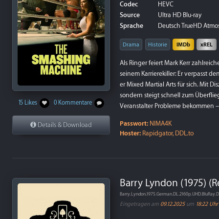
Codec
HEVC
Source
Ultra HD Blu-ray
Sprache
Deutsch TrueHD Atmos 7
Drama
Historie
IMDb
xREL
Als Ringer feiert Mark Kerr zahlrei
seinem Karrierekiller: Er verpasst 
er Mixed Martial Arts für sich. Mit D
sondern steigt schnell zum Überflieg
15 Likes
0 Kommentare
Veranstalter Probleme bekommen – K
Passwort:
NIMA4K
Details & Download
Hoster:
Rapidgator, DDL.to
Barry Lyndon (1975) (
Barry.Lyndon.1975.German.DL.2160p.UHD.BluRay
Eingetragen am
09.12.2025
um
18:22 Uhr