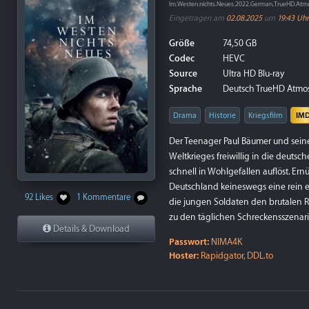
Im.Westen.nichts.Neues.2022.German.TrueHD.At
Eingetragen am
02.08.2025
um
19:43 Uhr
Größe
74,50 GB
Codec
HEVC
Source
Ultra HD Blu-ray
Sprache
Deutsch TrueHD Atmos 7
Drama
Historie
Kriegsfilm
IM
Der Teenager Paul Bäumer und seine
Weltkrieges freiwillig in die deutsch
schnell in Wohlgefallen auflöst. Ern
Deutschland keineswegs eine rein eh
92 Likes
1 Kommentare
die jungen Soldaten den brutalen Re
zu den täglichen Schreckensszenar
Details & Download
Passwort:
NIMA4K
Hoster:
Rapidgator, DDL.to