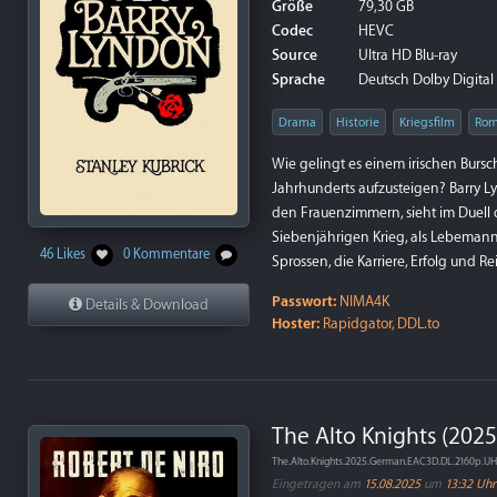
Größe
79,30 GB
Codec
HEVC
Source
Ultra HD Blu-ray
Sprache
Deutsch Dolby Digital 
Drama
Historie
Kriegsfilm
Rom
Wie gelingt es einem irischen Bursc
Jahrhunderts aufzusteigen? Barry Ly
den Frauenzimmern, sieht im Duell 
Siebenjährigen Krieg, als Lebemann,
46 Likes
0 Kommentare
Sprossen, die Karriere, Erfolg und 
Passwort:
NIMA4K
Details & Download
Hoster:
Rapidgator, DDL.to
The Alto Knights (202
The.Alto.Knights.2025.German.EAC3D.DL.2160p.U
Eingetragen am
15.08.2025
um
13:32 Uhr