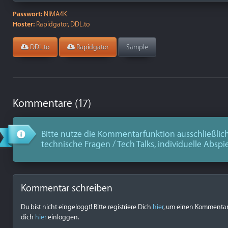
Passwort:
NIMA4K
Hoster:
Rapidgator, DDL.to
DDL.to
Rapidgator
Sample
Kommentare (17)
Bitte nutze die Kommentarfunktion ausschließlich
technische Fragen / Tech Talks, individuelle Abspi
Kommentar schreiben
Du bist nicht eingeloggt! Bitte registriere Dich
hier
, um einen Kommentar z
dich
hier
einloggen.