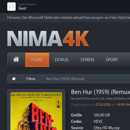
Guten Morgen!
Gast
Hinweis: Der Microsoft Defender meldet aktuell bei einigen rar-Files fälschl
FILME
DOKUS
SERIEN
SPORT
Filme
Ben Hur (1959) (Remux)
Ben Hur (1959) (Remux
Ben.Hur.1959.German.AC3.DL.2160p.UHD.BluRay.
Eingetragen am
22.02.2026
um
16:38 Uhr
Größe
126,00 GB
Codec
HEVC
Source
Ultra HD Blu-ray