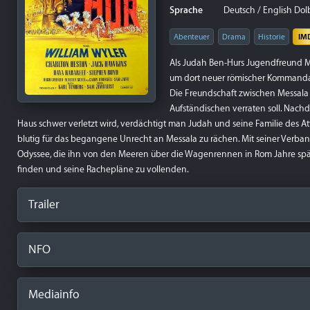
Sprache
Deutsch / English Dolb
Abenteuer
Drama
Historie
IM
Als Judah Ben-Hurs Jugendfreund Me
um dort neuer römischer Kommandan
Die Freundschaft zwischen Messala u
Aufständischen verraten soll. Nach
Haus schwer verletzt wird, verdächtigt man Judah und seine Familie des A
blutig für das begangene Unrecht an Messala zu rächen. Mit seiner Verban
Odyssee, die ihn von den Meeren über die Wagenrennen in Rom Jahre späte
finden und seine Rachepläne zu vollenden.
Trailer
NFO
Mediainfo