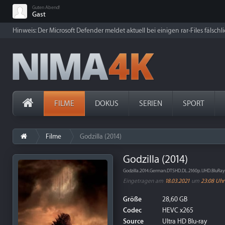
Guten Abend!
Gast
Hinweis: Der Microsoft Defender meldet aktuell bei einigen rar-Files fälschl
FILME
DOKUS
SERIEN
SPORT
Filme
Godzilla (2014)
Godzilla (2014)
Godzilla.2014.German.DTSHD.DL.2160p.UHD.BluRa
Eingetragen am
18.03.2021
um
23:08 Uhr
Größe
28,60 GB
Codec
HEVC x265
Source
Ultra HD Blu-ray