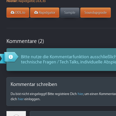
Hoster:
Rapidgator, DDL.to
DDL.to
Rapidgator
Sample
Soundupgrade
Kommentare (2)
Bitte nutze die Kommentarfunktion ausschließlich
technische Fragen / Tech Talks, individuelle Abspi
Kommentar schreiben
Du bist nicht eingeloggt! Bitte registriere Dich
hier
, um einen Kommentar z
dich
hier
einloggen.