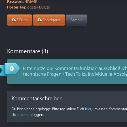
Passwort:
NIMA4K
Hoster:
Rapidgator, DDL.to
DDL.to
Rapidgator
Sample
Kommentare (3)
Bitte nutze die Kommentarfunktion ausschließlich
technische Fragen / Tech Talks, individuelle Abspi
Kommentar schreiben
Du bist nicht eingeloggt! Bitte registriere Dich
hier
, um einen Kommentar z
dich
hier
einloggen.