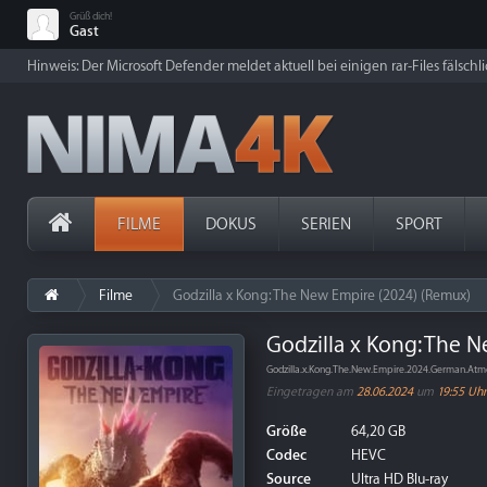
Grüß dich!
Gast
Hinweis: Der Microsoft Defender meldet aktuell bei einigen rar-Files fälschl
FILME
DOKUS
SERIEN
SPORT
Filme
Godzilla x Kong: The New Empire (2024) (Remux)
Godzilla x Kong: The 
Godzilla.x.Kong.The.New.Empire.2024.German.At
Eingetragen am
28.06.2024
um
19:55 Uhr
Größe
64,20 GB
Codec
HEVC
Source
Ultra HD Blu-ray