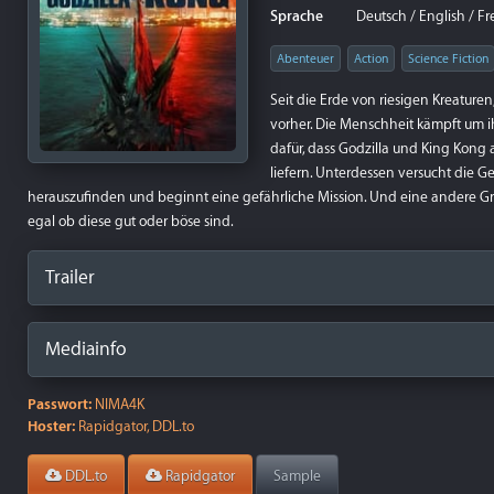
Sprache
Deutsch / English / Fr
Abenteuer
Action
Science Fiction
Seit die Erde von riesigen Kreature
vorher. Die Menschheit kämpft um 
dafür, dass Godzilla und King Kong 
liefern. Unterdessen versucht die 
herauszufinden und beginnt eine gefährliche Mission. Und eine andere Grup
egal ob diese gut oder böse sind.
Trailer
Mediainfo
Passwort:
NIMA4K
Hoster:
Rapidgator, DDL.to
DDL.to
Rapidgator
Sample