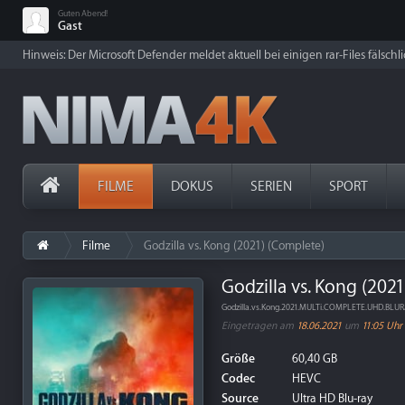
Guten Abend!
Gast
Hinweis: Der Microsoft Defender meldet aktuell bei einigen rar-Files fälschl
FILME
DOKUS
SERIEN
SPORT
Filme
Godzilla vs. Kong (2021) (Complete)
Godzilla vs. Kong (202
Godzilla.vs.Kong.2021.MULTi.COMPLETE.UHD.BLUR
Eingetragen am
18.06.2021
um
11:05 Uhr
Größe
60,40 GB
Codec
HEVC
Source
Ultra HD Blu-ray