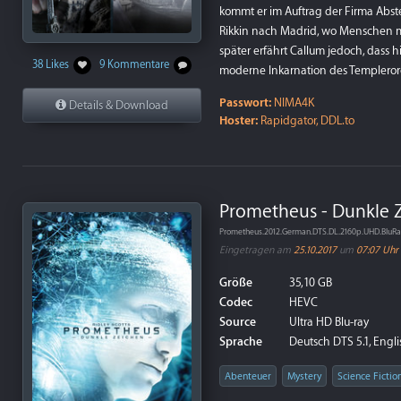
kommt er im Auftrag der Firma Abste
Rikkin nach Madrid, wo Menschen m
später erfährt Callum jedoch, dass h
38 Likes
9 Kommentare
moderne Inkarnation des Templerord
Passwort:
NIMA4K
Details & Download
Hoster:
Rapidgator, DDL.to
Prometheus - Dunkle Z
Prometheus.2012.German.DTS.DL.2160p.UHD.Blu
Eingetragen am
25.10.2017
um
07:07 Uhr
Größe
35,10 GB
Codec
HEVC
Source
Ultra HD Blu-ray
Sprache
Deutsch DTS 5.1, Engl
Abenteuer
Mystery
Science Fictio