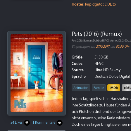
Hoster:
Rapidgator, DDL.to
Pets (2016) (Remux)
Pets.2016.German.Dubbed.EAC3.Atmos.DL.2160p
Eingetragen am
27.10.2017
um
02:50 Uhr
Größe
51,50 GB
Codec
HEVC
Source
Ultra HD Blu-ray
Sprache
Deutsch Dolby Digital P
Animation
Familie
IMDb
xRE
Jeden Tag spielt sich in Haushalten
ihre Schützlinge zu Hause für den Ar
sich Pfötchen drehend der Langewe
nicht erwarten, seine Katie wiederz
24 Likes
1 Kommentare
Doch eines Tages bringt sie einen n