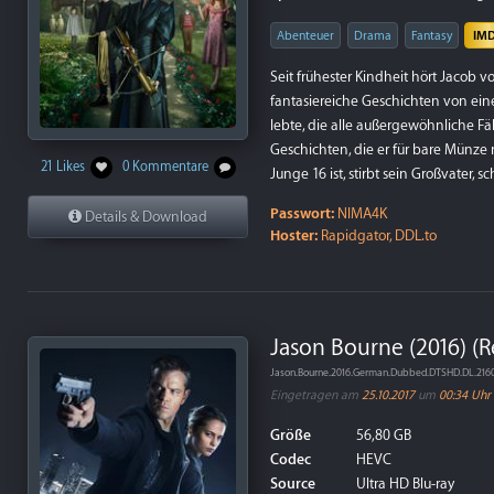
Abenteuer
Drama
Fantasy
IM
Seit frühester Kindheit hört Jaco
fantasiereiche Geschichten von einer
lebte, die alle außergewöhnliche Fä
Geschichten, die er für bare Münze 
21 Likes
0 Kommentare
Junge 16 ist, stirbt sein Großvater, s
Passwort:
NIMA4K
Details & Download
Hoster:
Rapidgator, DDL.to
Jason Bourne (2016) (
Jason.Bourne.2016.German.Dubbed.DTSHD.DL.21
Eingetragen am
25.10.2017
um
00:34 Uhr
Größe
56,80 GB
Codec
HEVC
Source
Ultra HD Blu-ray