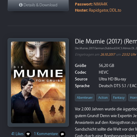
Passwort:
NIMA4K
Details & Download
Hoster:
Rapidgator, DDL.to
Die Mumie (2017) (Re
Die.Mumie.2017.German.Dubbed.EAC3.Atmos.DL.
Eingetragen am
26.10.2017
um
23:52 Uhr
Größe
56,20 GB
Codec
HEVC
Source
Ultra HD Blu-ray
Sprache
Deutsch DTS 5.1 / EAC3
Abenteuer
Action
Fantasy
Horr
Vor 2.000 Jahren wurde die ägyptisc
gutem Grund! Denn wie Expertin Jen
Anwärterin auf den Königsthron zu
Sandschicht sollte die Welt vor de
41 Likes
1 Kommentare
Grab durch eine Bombenexplosion fr