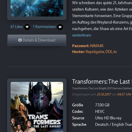
Wir schreiben das späte 21. Jahrhun
uralten Kulturen, wie den Azteken 
Sternenkarte hinweisen. Eine Gruppe
im Auftrag des Weyland-Konzerns, 
67 Likes
1 Kommentare
nachgehen, die Shaw als eine Art Ein
weiterlesen
Details & Download
Passwort:
NIMA4K
Hoster:
Rapidgator, DDL.to
Transformers: The Last
Transformers.The.Last.Knight.2017.German.Dubb
Eingetragen am
25.10.2017
um
04:57 Uhr
Größe
77,00 GB
Codec
HEVC
Source
Ultra HD Blu-ray
Sprache
Deutsch / English True