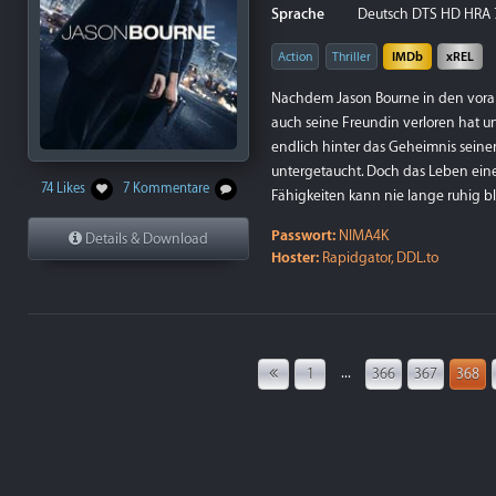
Sprache
Deutsch DTS HD HRA 7.1
Action
Thriller
IMDb
xREL
Nachdem Jason Bourne in den voran
auch seine Freundin verloren hat u
endlich hinter das Geheimnis seiner
untergetaucht. Doch das Leben eine
74 Likes
7 Kommentare
Fähigkeiten kann nie lange ruhig b
Passwort:
NIMA4K
Details & Download
Hoster:
Rapidgator, DDL.to
...
1
366
367
368