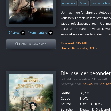
Abenteuer
Action
Science Fiction
Der mächtige Anführer der Autobots,
verlassen. Fernab unserer Welt merkt
wiederaufzubauen, braucht Optimus P
auf unserem Planeten versteckt wurd
67 Likes
7 Kommentare
kann leben – entweder Cybertron od
Passwort:
NIMA4K
Details & Download
Hoster:
Rapidgator, DDL.to
Die Insel der besonder
Die.Insel.der.besonderen.Kinder.2016.German.DT
Eingetragen am
25.10.2017
um
02:40 Uhr
Größe
36,20 GB
Codec
HEVC
Source
Ultra HD Blu-ray
Sprache
Deutsch DTS 5.1, Englis