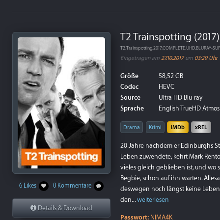
T2 Trainspotting (2017
T2.Trainspotting.2017.COMPLETE.UHD.BLURAY-SU
Eingetragen am
27.10.2017
um
03:29 Uhr
Größe
58,52 GB
Codec
HEVC
Source
Ultra HD Blu-ray
Sprache
English TrueHD Atmos 7
Drama
Krimi
IMDb
xREL
20 Jahre nachdem er Edinburghs Stad
Leben zuwendete, kehrt Mark Rento
vieles gleich geblieben ist, und wo
Begbie, schon auf ihn warten. Alles
6 Likes
0 Kommentare
deswegen noch längst keine Leben i
den...
weiterlesen
Details & Download
Passwort:
NIMA4K