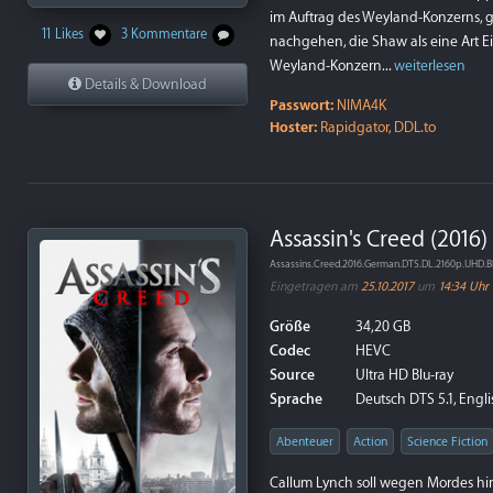
im Auftrag des Weyland-Konzerns, 
11 Likes
3 Kommentare
nachgehen, die Shaw als eine Art Ei
Weyland-Konzern...
weiterlesen
Details & Download
Passwort:
NIMA4K
Hoster:
Rapidgator, DDL.to
Assassin's Creed (2016
Assassins.Creed.2016.German.DTS.DL.2160p.UHD
Eingetragen am
25.10.2017
um
14:34 Uhr
Größe
34,20 GB
Codec
HEVC
Source
Ultra HD Blu-ray
Sprache
Deutsch DTS 5.1, Englis
Abenteuer
Action
Science Fiction
Callum Lynch soll wegen Mordes hing