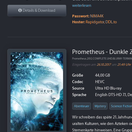
weiterlesen
Details & Download
Passwort:
NIMA4K
Hoster:
Rapidgator, DDL.to
Prometheus - Dunkle Z
Prometheus.2012.COMPLETE.UHD.BLURAY-TERMi
Eingetragen am
26.10.2017
um
21:49 Uhr
Größe
44,00 GB
Codec
HEVC
Source
Ultra HD Blu-ray
Sprache
English DTS-HD 7.1, De
Abenteuer
Mystery
Science Fictio
Wir schreiben das späte 21. Jahrhun
uralten Kulturen, wie den Azteken 
Sternenkarte hinweisen. Eine Gruppe