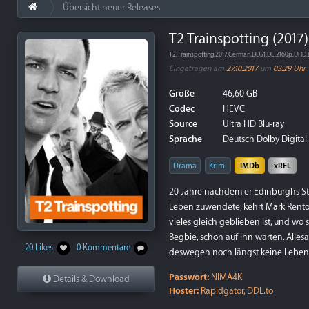
Übersicht neuer Releases
T2 Trainspotting (2017
T2.Trainspotting.2017.German.DD51.DL.2160p.UH
Eingetragen am
27.10.2017
um
03:29 Uhr
Größe
46,60 GB
Codec
HEVC
Source
Ultra HD Blu-ray
Sprache
Deutsch Dolby Digital 5
Drama
Krimi
IMDb
xREL
20 Jahre nachdem er Edinburghs Stad
Leben zuwendete, kehrt Mark Rento
vieles gleich geblieben ist, und wo
Begbie, schon auf ihn warten. Alles
20 Likes
0 Kommentare
deswegen noch längst keine Leben 
Passwort:
NIMA4K
Details & Download
Hoster:
Rapidgator, DDL.to