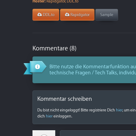
Hoster:
Rapidgator, DDL.to
DDL.to
Rapidgator
Sample
Kommentare (8)
Bitte nutze die Kommentarfunktion aus
technische Fragen / Tech Talks, individ
Kommentar schreiben
Du bist nicht eingeloggt! Bitte registriere Dich
hier
, um ei
dich
hier
einloggen.