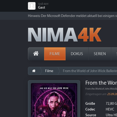
Grüß dich!
Gast
Hinweis: Der Microsoft Defender meldet aktuell bei einigen ra
FILME
DOKUS
SERIEN
Filme
From the World of John Wick: Balleri
From the Worl
From.the.World.of.John.Wick
Eingetragen am
25.09.2
Größe
72,80 
Codec
HEVC
Source
Ultra HD