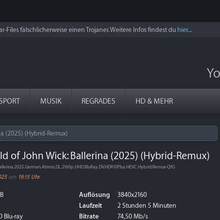
r-Files fälschlicherweise einen Trojaner. Weitere Infos findest du
hier
...
Yo
SPORT
MUSIK
REGRADES
HD & MEHR
na (2025) (Hybrid-Remux)
d of John Wick: Ballerina (2025) (Hybrid-Remux)
.Ballerina.2025.German.Atmos.DL.2160p.UHD.BluRay.DV.HDR10Plus.HEVC.Hybrid.Remux-QfG
025
um
19:15 Uhr
GB
Auflösung
3840x2160
Laufzeit
2 Stunden 5 Minuten
 Blu-ray
Bitrate
74,50 Mb/s