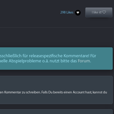
298 Likes
I like it!
schließlich für releasespezifische Kommentare! Für
uelle Abspielprobleme o.ä. nutzt bitte das
Forum
.
nen Kommentar zu schreiben. Falls Du bereits einen Account hast, kannst du