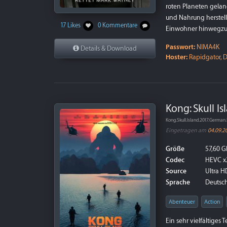
roten Planeten geland
und Nahrung herstell
17 Likes
0 Kommentare
Einwohner hinwegzuf
Passwort:
NIMA4K
Details & Download
Hoster:
Rapidgator, D
Kong: Skull Is
Kong.Skull.Island.2017.Germ
Eingetragen am
04.09.2
Größe
57,60 G
Codec
HEVC x
Source
Ultra HD
Sprache
Deutsch 
Abenteuer
Action
Ein sehr vielfältige