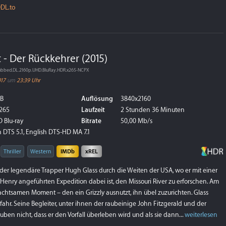
DL.to
- Der Rückkehrer (2015)
ubbed.DL.2160p.UHD.BluRay.HDR.x265-NCPX
017
um
23:39 Uhr
GB
Auflösung
3840x2160
265
Laufzeit
2 Stunden 36 Minuten
 Blu-ray
Bitrate
50,00 Mb/s
 DTS 5.1, English DTS-HD MA 7.1
Thriller
Western
IMDb
xREL
 der legendäre Trapper Hugh Glass durch die Weiten der USA, wo er mit einer
enry angeführten Expedition dabei ist, den Missouri River zu erforschen. Am
achtsamen Moment – den ein Grizzly ausnutzt, ihn übel zuzurichten. Glass
hr. Seine Begleiter, unter ihnen der raubeinige John Fitzgerald und der
auben nicht, dass er den Vorfall überleben wird und als sie dann...
weiterlesen