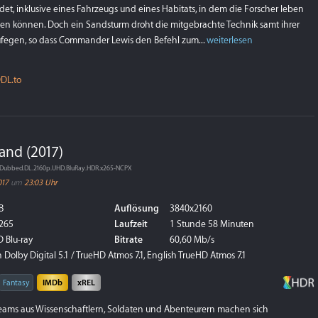
et, inklusive eines Fahrzeugs und eines Habitats, in dem die Forscher leben
en können. Doch ein Sandsturm droht die mitgebrachte Technik samt ihrer
egen, so dass Commander Lewis den Befehl zum...
weiterlesen
DL.to
land (2017)
an.Dubbed.DL.2160p.UHD.BluRay.HDR.x265-NCPX
017
um
23:03 Uhr
B
Auflösung
3840x2160
265
Laufzeit
1 Stunde 58 Minuten
 Blu-ray
Bitrate
60,60 Mb/s
Dolby Digital 5.1 / TrueHD Atmos 7.1, English TrueHD Atmos 7.1
Fantasy
IMDb
xREL
s Teams aus Wissenschaftlern, Soldaten und Abenteurern machen sich