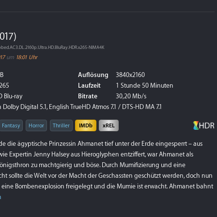
017)
ed.AC3.DL.2160p.Ultra.HD.BluRay.HDR.x265-NIMA4K
017
um
18:01 Uhr
GB
Auflösung
3840x2160
265
Laufzeit
1 Stunde 50 Minuten
 Blu-ray
Bitrate
30,20 Mb/s
Dolby Digital 5.1, English TrueHD Atmos 7.1 / DTS-HD MA 7.1
Fantasy
Horror
Thriller
IMDb
xREL
e die ägyptische Prinzessin Ahmanet tief unter der Erde eingesperrt – aus
e Expertin Jenny Halsey aus Hieroglyphen entziffert, war Ahmanet als
önigsthron zu machtgierig und böse. Durch Mumifizierung und eine
ht sollte die Welt vor der Macht der Geschassten geschützt werden, doch nun
 eine Bombenexplosion freigelegt und die Mumie ist erwacht. Ahmanet bahnt
n