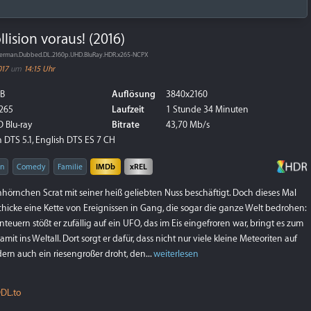
llision voraus! (2016)
16.German.Dubbed.DL.2160p.UHD.BluRay.HDR.x265-NCPX
017
um
14:15 Uhr
GB
Auflösung
3840x2160
265
Laufzeit
1 Stunde 34 Minuten
 Blu-ray
Bitrate
43,70 Mb/s
 DTS 5.1, English DTS ES 7 CH
on
Comedy
Familie
IMDb
xREL
nhörnchen Scrat mit seiner heiß geliebten Nuss beschäftigt. Doch dieses Mal
chicke eine Kette von Ereignissen in Gang, die sogar die ganze Welt bedrohen:
euern stößt er zufällig auf ein UFO, das im Eis eingefroren war, bringt es zum
mit ins Weltall. Dort sorgt er dafür, dass nicht nur viele kleine Meteoriten auf
dern auch ein riesengroßer droht, den...
weiterlesen
DL.to