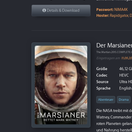
Passwort:
NIMA4K
Details & Download
Hoster:
Rapidgator, D
Der Marsianer
The.Martian.2015.COMPLETE
Eingetragen am
11.09.20
Größe
46,12 G
Codec
HEVC
Source
Ultra HD
Sprache
English 
Abenteuer
Drama
Die NASA treibt mit d
Watney, Commander Le
roten Planeten geland
und Nahrung herstell