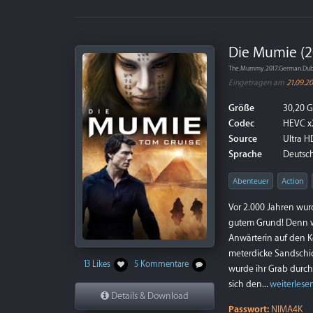
Die Mumie (2
The.Mummy.2017.German.Dubb
Eingetragen am
21.09.2
Größe
30,20 
Codec
HEVC x
Source
Ultra HD
Sprache
Deutsch 
Abenteuer
Action
Vor 2.000 Jahren wurd
gutem Grund! Denn wi
Anwärterin auf den K
meterdicke Sandschic
13 Likes
5 Kommentare
wurde ihr Grab durch
sich den...
weiterlese
Details & Download
Passwort:
NIMA4K