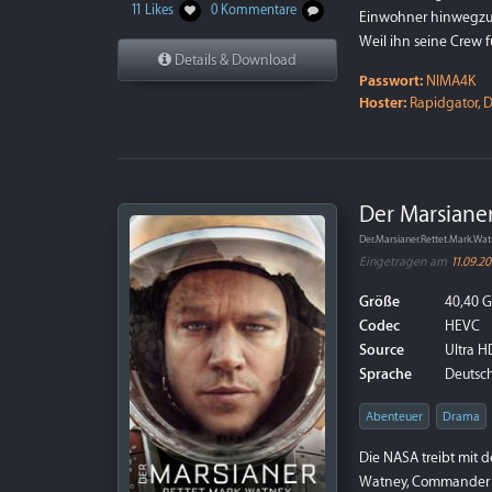
11 Likes
0 Kommentare
Einwohner hinwegzuf
Weil ihn seine Crew fü
Details & Download
Passwort:
NIMA4K
Hoster:
Rapidgator, D
Der Marsianer
Der.Marsianer.Rettet.Mark.W
Eingetragen am
11.09.20
Größe
40,40 
Codec
HEVC
Source
Ultra HD
Sprache
Deutsch
Abenteuer
Drama
Die NASA treibt mit d
Watney, Commander Le