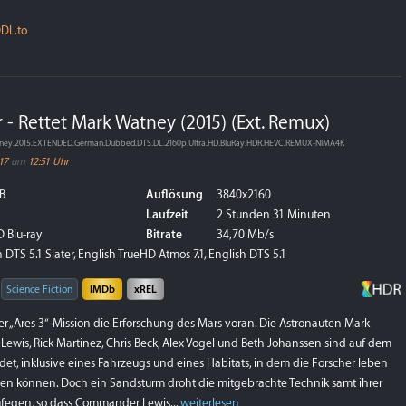
DL.to
 - Rettet Mark Watney (2015) (Ext. Remux)
Watney.2015.EXTENDED.German.Dubbed.DTS.DL.2160p.Ultra.HD.BluRay.HDR.HEVC.REMUX-NIMA4K
17
um
12:51 Uhr
B
Auflösung
3840x2160
Laufzeit
2 Stunden 31 Minuten
 Blu-ray
Bitrate
34,70 Mb/s
DTS 5.1 Slater, English TrueHD Atmos 7.1, English DTS 5.1
Science Fiction
IMDb
xREL
er „Ares 3“-Mission die Erforschung des Mars voran. Die Astronauten Mark
wis, Rick Martinez, Chris Beck, Alex Vogel und Beth Johanssen sind auf dem
et, inklusive eines Fahrzeugs und eines Habitats, in dem die Forscher leben
en können. Doch ein Sandsturm droht die mitgebrachte Technik samt ihrer
egen, so dass Commander Lewis...
weiterlesen