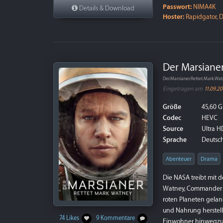
Passwort:
NIMA4K
Details & Download
Hoster:
Rapidgator, D
Der Marsianer
Der.Marsianer.Rettet.Mark.
Eingetragen am
11.09.20
Größe
45,60 G
Codec
HEVC
Source
Ultra HD
Sprache
Deutsch 
Abenteuer
Drama
Die NASA treibt mit d
Watney, Commander Le
roten Planeten geland
und Nahrung herstell
74 Likes
9 Kommentare
Einwohner hinwegzuf