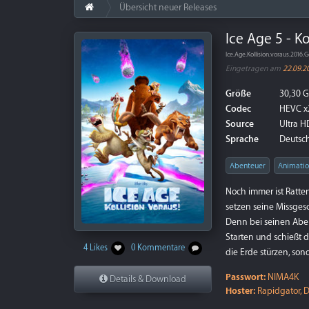
Übersicht neuer Releases
Ice Age 5 - Ko
Ice.Age.Kollision.voraus.20
Eingetragen am
22.09.2
Größe
30,30 
Codec
HEVC x
Source
Ultra HD
Sprache
Deutsch
Abenteuer
Animati
Noch immer ist Ratte
setzen seine Missges
Denn bei seinen Abent
Starten und schießt da
4 Likes
0 Kommentare
die Erde stürzen, son
Passwort:
NIMA4K
Details & Download
Hoster:
Rapidgator, D