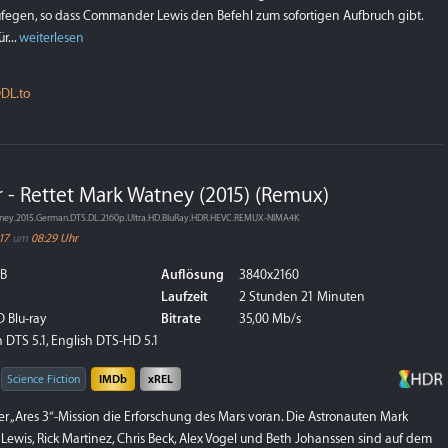
egen, so dass Commander Lewis den Befehl zum sofortigen Aufbruch gibt.
r...
weiterlesen
DL.to
 - Rettet Mark Watney (2015) (Remux)
atney.2015.German.DTS.DL.2160p.Ultra.HD.BluRay.HDR.HEVC.REMUX-NIMA4K
17
um
08:29 Uhr
GB
Auflösung
3840x2160
Laufzeit
2 Stunden 21 Minuten
 Blu-ray
Bitrate
35,00 Mb/s
 DTS 5.1, English DTS-HD 5.1
Science Fiction
IMDb
xREL
er „Ares 3“-Mission die Erforschung des Mars voran. Die Astronauten Mark
wis, Rick Martinez, Chris Beck, Alex Vogel und Beth Johanssen sind auf dem