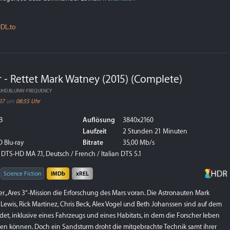
DL.to
 - Rettet Mark Watney (2015) (Complete)
.UHD.BLURAY-FREQUENCY
17
um
08:55 Uhr
B
Auflösung
3840x2160
Laufzeit
2 Stunden 21 Minuten
 Blu-ray
Bitrate
35,00 Mb/s
DTS-HD MA 7.1, Deutsch / French / Italian DTS 5.1
Science Fiction
IMDb
xREL
er „Ares 3“-Mission die Erforschung des Mars voran. Die Astronauten Mark
wis, Rick Martinez, Chris Beck, Alex Vogel und Beth Johanssen sind auf dem
et, inklusive eines Fahrzeugs und eines Habitats, in dem die Forscher leben
en können. Doch ein Sandsturm droht die mitgebrachte Technik samt ihrer