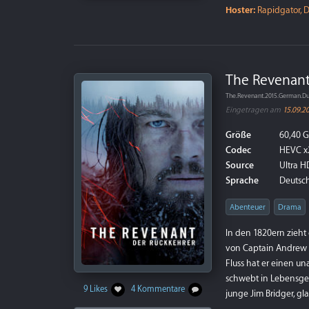
Hoster:
Rapidgator, D
The Revenant 
The.Revenant.2015.German.D
Eingetragen am
15.09.2
Größe
60,40 
Codec
HEVC x
Source
Ultra HD
Sprache
Deutsch
Abenteuer
Drama
In den 1820ern zieht
von Captain Andrew H
Fluss hat er einen un
schwebt in Lebensgefa
9 Likes
4 Kommentare
junge Jim Bridger, gl