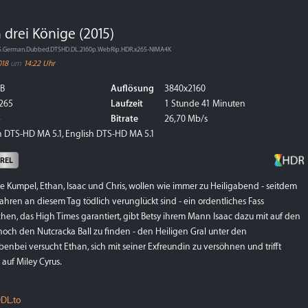
 drei Könige (2015)
2015.German.Dubbed.DTSHD.DL.2160p.WebRip.HDR.x265-NIMA4K
018
um
14:22 Uhr
GB
Auflösung
3840x2160
265
Laufzeit
1 Stunde 41 Minuten
p
Bitrate
26,70 Mb/s
 DTS-HD MA 5.1, English DTS-HD MA 5.1
xREL
e Kumpel, Ethan, Isaac und Chris, wollen wie immer zu Heiligabend - seitdem
Jahren an diesem Tag tödlich verunglückt sind - ein ordentliches Fass
hen, das High Times garantiert, gibt Betsy ihrem Mann Isaac dazu mit auf den
noch den Nutcracka Ball zu finden - den Heiligen Gral unter den
nbei versucht Ethan, sich mit seiner Exfreundin zu versöhnen und trifft
auf Miley Cyrus.
DL.to