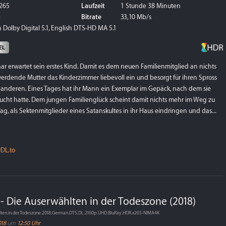
265
Laufzeit
1 Stunde 38 Minuten
p
Bitrate
33,10 Mb/s
 Dolby Digital 5.1, English DTS-HD MA 5.1
EL
ar erwartet sein erstes Kind. Damit es dem neuen Familienmitglied an nichts
werdende Mutter das Kinderzimmer liebevoll ein und besorgt für ihren Spross
anderen. Eines Tages hat ihr Mann ein Exemplar im Gepäck, nach dem sie
ucht hatte. Dem jungen Familienglück scheint damit nichts mehr im Weg zu
ag, als Sektenmitglieder eines Satanskultes in ihr Haus eindringen und das...
DL.to
- Die Auserwählten in der Todeszone (2018)
lten.in.der.Todeszone.2018.German.DTS.DL.2160p.UHD.BluRay.HDR.x265-NIMA4K
018
um
12:50 Uhr