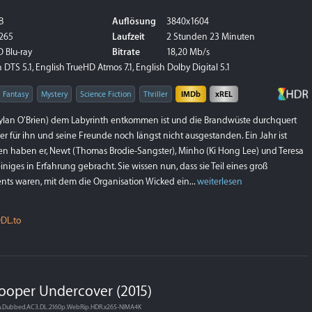
B
Auflösung
3840x1604
265
Laufzeit
2 Stunden 23 Minuten
 Blu-ray
Bitrate
18,20 Mb/s
DTS 5.1, English TrueHD Atmos 7.1, English Dolby Digital 5.1
Fantasy
Mystery
Science Fiction
Thriller
IMDb
xREL
an O'Brien) dem Labyrinth entkommen ist und die Brandwüste durchquert
er für ihn und seine Freunde noch längst nicht ausgestanden. Ein Jahr ist
n haben er, Newt (Thomas Brodie-Sangster), Minho (Ki Hong Lee) und Teresa
iniges in Erfahrung gebracht. Sie wissen nun, dass sie Teil eines groß
ts waren, mit dem die Organisation Wicked ein...
weiterlesen
DL.to
Cooper Undercover (2015)
n.Dubbed.AC3.DL.2160p.WebRip.HDR.x265-NIMA4K