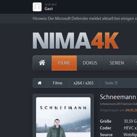
Grüß dich!
Gast
Hinweis: Der Microsoft Defender meldet aktuell bei einigen ra
FILME
DOKUS
SERIEN
Filme
x264 / x265
Seite 51
Schneemann 
Schneemann.2017.German.Du
Eingetragen am
04.05.2
Größe
33,50 G
Codec
HEVC x
Source
WebRi