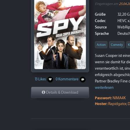
Eingetragen am
25.04.2
Größe
32,20 G
Codec
HEVC x
Source
WebRi
Sprache
Deutsch 
Action
Comedy
K
Susan Cooper ist eine
wenn sie damit für d
verantwortlich ist, s
erfolgreich abgeschl
13 Likes
0 Kommentare
Partner Bradley Fine
weiterlesen
Details & Download
Passwort:
NIMA4K
Hoster:
Rapidgator, D