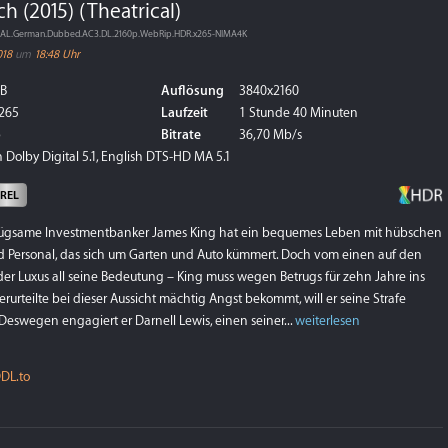
h (2015) (Theatrical)
ICAL.German.Dubbed.AC3.DL.2160p.WebRip.HDR.x265-NIMA4K
018
um
18:48 Uhr
GB
Auflösung
3840x2160
265
Laufzeit
1 Stunde 40 Minuten
p
Bitrate
36,70 Mb/s
 Dolby Digital 5.1, English DTS-HD MA 5.1
xREL
enügsame Investmentbanker James King hat ein bequemes Leben mit hübschen
und Personal, das sich um Garten und Auto kümmert. Doch vom einen auf den
der Luxus all seine Bedeutung – King muss wegen Betrugs für zehn Jahre ins
erurteilte bei dieser Aussicht mächtig Angst bekommt, will er seine Strafe
 Deswegen engagiert er Darnell Lewis, einen seiner...
weiterlesen
DL.to