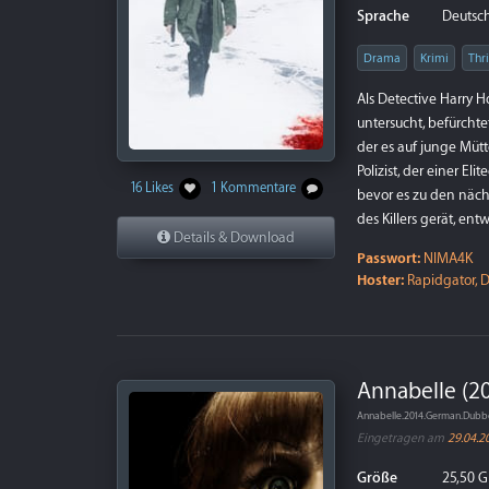
Sprache
Deutsch
Drama
Krimi
Thri
Als Detective Harry 
untersucht, befürchte
der es auf junge Mütt
Polizist, der einer El
16 Likes
1 Kommentare
bevor es zu den näch
des Killers gerät, ent
Details & Download
Passwort:
NIMA4K
Hoster:
Rapidgator, D
Annabelle (20
Annabelle.2014.German.Dubb
Eingetragen am
29.04.2
Größe
25,50 G