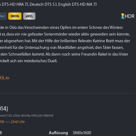
 DTS-HD HRA 7.1, Deutsch DTS 5.1, English DTS-HD MA 7.1
ller
IMDb
xREL
Hole in Oslo das Verschwinden eines Opfers im ersten Schnee des Winters
t er, dass ein nie gefasster Serienmörder wieder aktiv geworden sein könnte,
er abgesehen hat. Mit der Hilfe der brillanten Rekrutin Katrine Bratt muss der
iteeinheit für die Untersuchung von Mordfällen angehört, den Täter fassen,
sten Schneefällen kommt. Als dann noch seine Freundin Rakel in das Visier
wickelt sich ein mörderisches Duell.
DL.to
14)
ed.AC3.DL.2160p.WebRip.HDR.x265-NIMA4K
018
um
23:42 Uhr
B
Auflösung
3840x1600