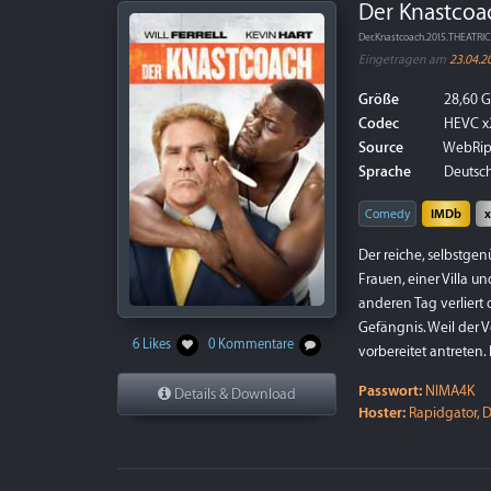
Der Knastcoac
Der.Knastcoach.2015.THEATR
Eingetragen am
23.04.2
Größe
28,60 
Codec
HEVC x
Source
WebRi
Sprache
Deutsch
Comedy
IMDb
Der reiche, selbstg
Frauen, einer Villa 
anderen Tag verliert 
Gefängnis. Weil der V
6 Likes
0 Kommentare
vorbereitet antreten.
Passwort:
NIMA4K
Details & Download
Hoster:
Rapidgator, D