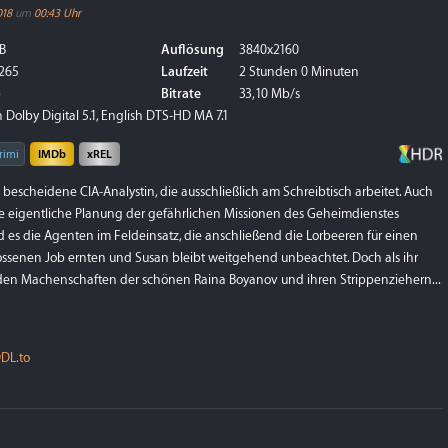
018
um
00:43 Uhr
B
Auflösung
3840x2160
265
Laufzeit
2 Stunden 0 Minuten
p
Bitrate
33,10 Mb/s
Dolby Digital 5.1, English DTS-HD MA 7.1
rimi
IMDb
xREL
 bescheidene CIA-Analystin, die ausschließlich am Schreibtisch arbeitet. Auch
ie eigentliche Planung der gefährlichen Missionen des Geheimdienstes
ind es die Agenten im Feldeinsatz, die anschließend die Lorbeeren für einen
ossenen Job ernten und Susan bleibt weitgehend unbeachtet. Doch als ihr
 den Machenschaften der schönen Raina Boyanov und ihren Strippenziehern...
DL.to