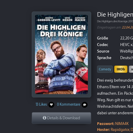
Die Highligen
Die.Highligen.drei.Koenige.
Eingetragen am
22.04.2
Größe
22,20 
Codec
HEVC x
Source
WebRi
Sprache
Deutsch
Comedy
IMDb
Drei ewig befreundet
Ethans Eltern vor 14 
aufmachen. Ein Päckc
Weg. Nun gilt es nur 
13 Likes
0 Kommentare
Weihnachtsfeten. Nebe
dabei unter anderem 
Details & Download
Passwort:
NIMA4K
Hoster:
Rapidgator, D