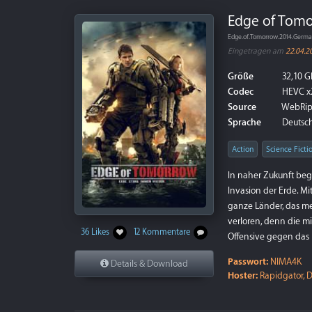
Edge of Tomo
Edge.of.Tomorrow.2014.Germ
Eingetragen am
22.04.2
Größe
32,10 G
Codec
HEVC x
Source
WebRi
Sprache
Deutsch
Action
Science Ficti
In naher Zukunft begi
Invasion der Erde. Mi
ganze Länder, das men
verloren, denn die mi
36 Likes
12 Kommentare
Offensive gegen das 
Passwort:
NIMA4K
Details & Download
Hoster:
Rapidgator, D