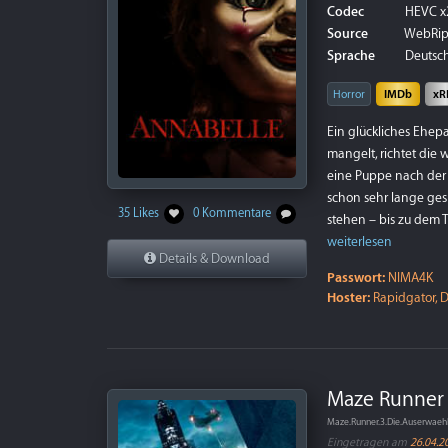
Codec
HEVC x
Source
WebRi
Sprache
Deutsch
Horror
IMDb
xR
Ein glückliches Ehepa
mangelt, richtet die 
eine Puppe nach der 
schon sehr lange ges
35 Likes
0 Kommentare
stehen – bis zu dem T
weiterlesen
Details & Download
Passwort:
NIMA4K
Hoster:
Rapidgator, D
Maze Runner 
Maze.Runner.3.Die.Auserwaeh
Eingetragen am
26.04.2