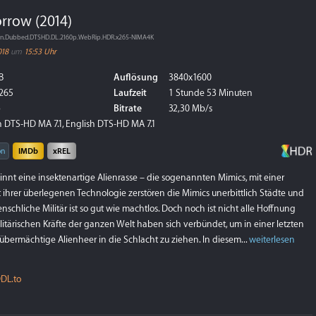
rrow (2014)
an.Dubbed.DTSHD.DL.2160p.WebRip.HDR.x265-NIMA4K
018
um
15:53 Uhr
B
Auflösung
3840x1600
265
Laufzeit
1 Stunde 53 Minuten
p
Bitrate
32,30 Mb/s
 DTS-HD MA 7.1, English DTS-HD MA 7.1
on
IMDb
xREL
nnt eine insektenartige Alienrasse – die sogenannten Mimics, mit einer
t ihrer überlegenen Technologie zerstören die Mimics unerbittlich Städte und
schliche Militär ist so gut wie machtlos. Doch noch ist nicht alle Hoffnung
litärischen Kräfte der ganzen Welt haben sich verbündet, um in einer letzten
übermächtige Alienheer in die Schlacht zu ziehen. In diesem...
weiterlesen
DL.to