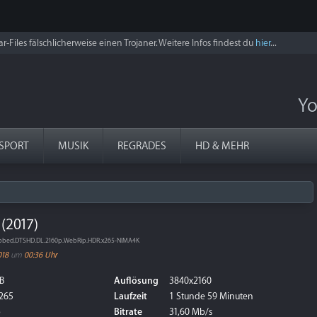
r-Files fälschlicherweise einen Trojaner. Weitere Infos findest du
hier
...
Yo
SPORT
MUSIK
REGRADES
HD & MEHR
(2017)
bbed.DTSHD.DL.2160p.WebRip.HDR.x265-NIMA4K
018
um
00:36 Uhr
B
Auflösung
3840x2160
265
Laufzeit
1 Stunde 59 Minuten
p
Bitrate
31,60 Mb/s